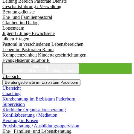
Leitung Bereich Pastorale Dienste
Geschäftsführung / Verwaltung
Beratungsdienste
Ehe- und Familienpastoral
Glauben im Dialog
Lotsenteam
Jugend / Junge Erwachsene
bilden + tagen
Pastoral in verschiedenen Lebensbereichen
Leben im Pastoralen Raum
Kompetenzeinheit Kindertageseinrichtungen
Evangelisierung/Labor E
Beratung
gewünscht?
Zahlreiche Beratungsformate
Übersicht
Beratungsdienste im Erzbistum Paderborn
Übersicht
Coaching
Kurzberatung im Erzbistum Paderborn
Supervision
Kirchliche Organisationsberatung
Konfliktberatung / Mediation
Beratung in Krisen
Praxisberatung / Ausbildungssupervision
Ehe-, Familien- und Lebensberatung