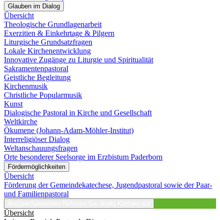
Glauben im Dialog
Übersicht
Theologische Grundlagenarbeit
Exerzitien & Einkehrtage & Pilgern
Liturgische Grundsatzfragen
Lokale Kirchenentwicklung
Innovative Zugänge zu Liturgie und Spiritualität
Sakramentenpastoral
Geistliche Begleitung
Kirchenmusik
Christliche Popularmusik
Kunst
Dialogische Pastoral in Kirche und Gesellschaft
Weltkirche
Ökumene (Johann-Adam-Möhler-Institut)
Interreligiöser Dialog
Weltanschauungsfragen
Orte besonderer Seelsorge im Erzbistum Paderborn
Fördermöglichkeiten
Übersicht
Förderung der Gemeindekatechese, Jugendpastoral sowie der Paar-
und Familienpastoral
Ansprechpersonen
Nehmen Sie direkt Kontakt auf
Übersicht