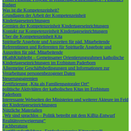
Budget
Was ist die Kompetenzeinheit?
Grundlagen der Arbeit der Kompetenzeinheit
Kindertageseinrichtungen
Gremien der Kompetenzeinheit Kindertageseinrichtungen
Kontakt zur Kompetenzeinheit Kindertageseinrichtungen
Über die Kompetenzeinheit Kita
Spirituelle Angebote und Auszeiten für päd. Mitarbeitende
Referentinnen und Referenten für Spirituelle Angebote und
Auszeiten für päd. Mitarbeitende
#KathKitableibt – Gemeinsamer Orientierungsrahmen katholische
Kindertageseinrichtungen im Erzbistum Paderborn
Allgemeine Geschäftsbedingungen und Informationen zur
Verarbeitung personenbezogener Daten
Steuerungsgremien
Zertifizierung „Kita als Familienpastoraler Ort“
politische Aktivitäten der katholischen Kitas im Erzbistum
Paderborn
Interessante Webseiten der Ministerien und weiterer Akteure im Feld
der Kindertageseinrichtungen
Nützliche Materialien
„Wir sind sprachlos – Politik betreibt mit dem KiBiz-Entwurf
Realitätsverweigerung“
Fachberatung