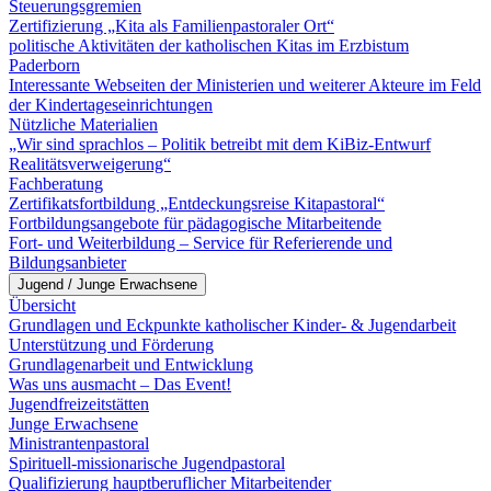
Steuerungsgremien
Zertifizierung „Kita als Familienpastoraler Ort“
politische Aktivitäten der katholischen Kitas im Erzbistum
Paderborn
Interessante Webseiten der Ministerien und weiterer Akteure im Feld
der Kindertageseinrichtungen
Nützliche Materialien
„Wir sind sprachlos – Politik betreibt mit dem KiBiz-Entwurf
Realitätsverweigerung“
Fachberatung
Zertifikatsfortbildung „Entdeckungsreise Kitapastoral“
Fortbildungsangebote für pädagogische Mitarbeitende
Fort- und Weiterbildung – Service für Referierende und
Bildungsanbieter
Jugend / Junge Erwachsene
Übersicht
Grundlagen und Eckpunkte katholischer Kinder- & Jugendarbeit
Unterstützung und Förderung
Grundlagenarbeit und Entwicklung
Was uns ausmacht – Das Event!
Jugendfreizeitstätten
Junge Erwachsene
Ministrantenpastoral
Spirituell-missionarische Jugendpastoral
Qualifizierung hauptberuflicher Mitarbeitender