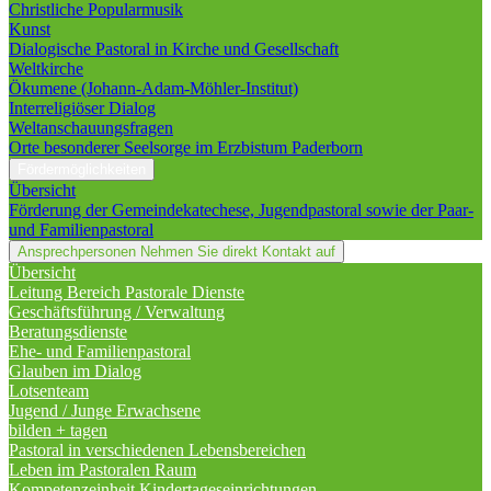
Christliche Popularmusik
Kunst
Dialogische Pastoral in Kirche und Gesellschaft
Weltkirche
Ökumene (Johann-Adam-Möhler-Institut)
Interreligiöser Dialog
Weltanschauungsfragen
Orte besonderer Seelsorge im Erzbistum Paderborn
Fördermöglichkeiten
Übersicht
Förderung der Gemeindekatechese, Jugendpastoral sowie der Paar-
und Familienpastoral
Ansprechpersonen
Nehmen Sie direkt Kontakt auf
Übersicht
Leitung Bereich Pastorale Dienste
Geschäftsführung / Verwaltung
Beratungsdienste
Ehe- und Familienpastoral
Glauben im Dialog
Lotsenteam
Jugend / Junge Erwachsene
bilden + tagen
Pastoral in verschiedenen Lebensbereichen
Leben im Pastoralen Raum
Kompetenzeinheit Kindertageseinrichtungen