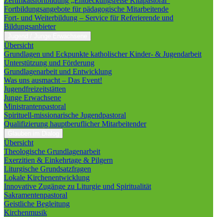
Zertifikatsfortbildung „Entdeckungsreise Kitapastoral“
Fortbildungsangebote für pädagogische Mitarbeitende
Fort- und Weiterbildung – Service für Referierende und
Bildungsanbieter
Jugend / Junge Erwachsene
Übersicht
Grundlagen und Eckpunkte katholischer Kinder- & Jugendarbeit
Unterstützung und Förderung
Grundlagenarbeit und Entwicklung
Was uns ausmacht – Das Event!
Jugendfreizeitstätten
Junge Erwachsene
Ministrantenpastoral
Spirituell-missionarische Jugendpastoral
Qualifizierung hauptberuflicher Mitarbeitender
Glauben im Dialog
Übersicht
Theologische Grundlagenarbeit
Exerzitien & Einkehrtage & Pilgern
Liturgische Grundsatzfragen
Lokale Kirchenentwicklung
Innovative Zugänge zu Liturgie und Spiritualität
Sakramentenpastoral
Geistliche Begleitung
Kirchenmusik