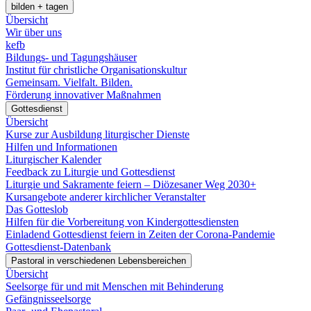
bilden + tagen
Übersicht
Wir über uns
kefb
Bildungs- und Tagungshäuser
Institut für christliche Organisationskultur
Gemeinsam. Vielfalt. Bilden.
Förderung innovativer Maßnahmen
Gottesdienst
Übersicht
Kurse zur Ausbildung liturgischer Dienste
Hilfen und Informationen
Liturgischer Kalender
Feedback zu Liturgie und Gottesdienst
Liturgie und Sakramente feiern – Diözesaner Weg 2030+
Kursangebote anderer kirchlicher Veranstalter
Das Gotteslob
Hilfen für die Vorbereitung von Kindergottesdiensten
Einladend Gottesdienst feiern in Zeiten der Corona-Pandemie
Gottesdienst-Datenbank
Pastoral in verschiedenen Lebensbereichen
Übersicht
Seelsorge für und mit Menschen mit Behinderung
Gefängnisseelsorge