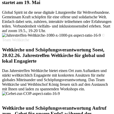
startet
am
19.
Mai
Global Spirit ist die neue digitale Liturgiereihe für Weltverbundene.
Gemeinsam Kraft schöpfen für eine offene und solidarische Welt.
Einfach dabei sein, zuhören, interaktiv teilnehmen oder Erfahrungen
teilen. Verbundenheit vielfalts- und inklusionssensibel erleben. Start
auf zoom 19.5., 19-20 Uhr.
©
Team Weltkirche
Weltkirche und Schöpfungsverantwortung
Soest,
20.02.26.
Jahrestreffen
Weltkirche
für
global
und
lokal
Engagierte
Das Jahrestreffen Weltkirche bietet einen Ort zum Auftanken und
stärkt weltkirchlich Engagierte mit konkreten Ansätzen für mehr
globales Miteinander und Schöpfungsverantwortung. Das Team
Weltkirche und Weihbischof König freuen sich auf den Austausch
mit Ihnen und laden zu spannenden Workshops ein.
© 19 STUDIO /
Shutterstock.com
Weltkirche und Schöpfungsverantwortung
Aufruf
zum
„Gebet
für
unsere
Erde“
während
der