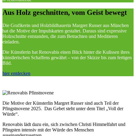
Aus
Holz
geschnitten,
vom
Geist
bewegt
Die Grafikerin und Holzbildhauerin Margret Russer aus München
hat die Motive der Impulskarten gestaltet. Daraus sind expressive
Holzschnitte entstanden, die zum Betrachten und Meditieren
einladen.
Die Künstlerin hat Renovabis einen Blick hinter die Kulissen ihres
künstlerischen Schaffens gewährt – von der Skizze bis zum fertigen
Bild.
hier entdecken
© renovabis.de
Die Motive der Künsterlin Margret Russer sind auch Teil der
Pfingstnovene 2025. Das Gebet steht unter dem Titel „Voll der
Würde“.
Renovabis lädt dazu ein, sich zwischen Christi Himmelfahrt und
Pfingsten intensiv mit der Würde des Menschen
auseinanderzusetzen.