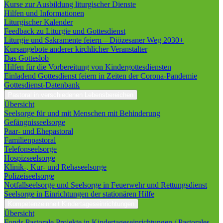
Kurse zur Ausbildung liturgischer Dienste
Hilfen und Informationen
Liturgischer Kalender
Feedback zu Liturgie und Gottesdienst
Liturgie und Sakramente feiern – Diözesaner Weg 2030+
Kursangebote anderer kirchlicher Veranstalter
Das Gotteslob
Hilfen für die Vorbereitung von Kindergottesdiensten
Einladend Gottesdienst feiern in Zeiten der Corona-Pandemie
Gottesdienst-Datenbank
Pastoral in verschiedenen Lebensbereichen
Übersicht
Seelsorge für und mit Menschen mit Behinderung
Gefängnisseelsorge
Paar- und Ehepastoral
Familienpastoral
Telefonseelsorge
Hospizseelsorge
Klinik-, Kur- und Rehaseelsorge
Polizeiseelsorge
Notfallseelsorge und Seelsorge in Feuerwehr und Rettungsdienst
Seelsorge in Einrichtungen der stationären Hilfe
Kompetenzeinheit Kindertageseinrichtungen
Übersicht
Fonds Pastorale Projekte in Kindertageseinrichtungen / Pastorales