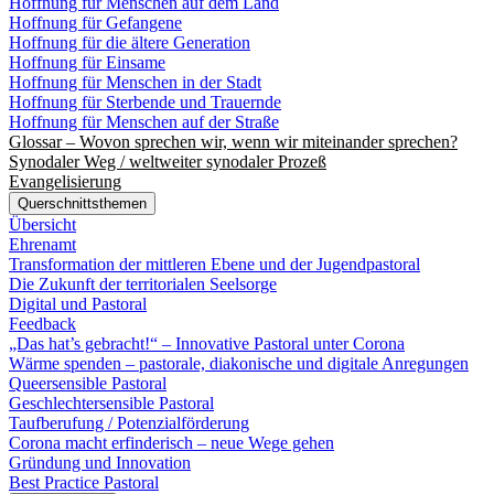
Hoffnung für Menschen auf dem Land
Hoffnung für Gefangene
Hoffnung für die ältere Generation
Hoffnung für Einsame
Hoffnung für Menschen in der Stadt
Hoffnung für Sterbende und Trauernde
Hoffnung für Menschen auf der Straße
Glossar – Wovon sprechen wir, wenn wir miteinander sprechen?
Synodaler Weg / weltweiter synodaler Prozeß
Evangelisierung
Querschnittsthemen
Übersicht
Ehrenamt
Transformation der mittleren Ebene und der Jugendpastoral
Die Zukunft der territorialen Seelsorge
Digital und Pastoral
Feedback
„Das hat’s gebracht!“ – Innovative Pastoral unter Corona
Wärme spenden – pastorale, diakonische und digitale Anregungen
Queersensible Pastoral
Geschlechtersensible Pastoral
Taufberufung / Potenzialförderung
Corona macht erfinderisch – neue Wege gehen
Gründung und Innovation
Best Practice Pastoral