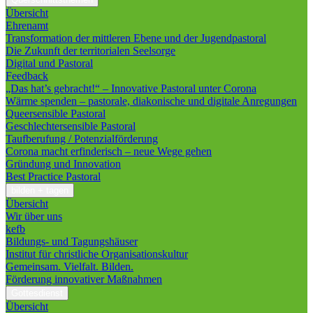
Übersicht
Ehrenamt
Transformation der mittleren Ebene und der Jugendpastoral
Die Zukunft der territorialen Seelsorge
Digital und Pastoral
Feedback
„Das hat’s gebracht!“ – Innovative Pastoral unter Corona
Wärme spenden – pastorale, diakonische und digitale Anregungen
Queersensible Pastoral
Geschlechtersensible Pastoral
Taufberufung / Potenzialförderung
Corona macht erfinderisch – neue Wege gehen
Gründung und Innovation
Best Practice Pastoral
bilden + tagen
Übersicht
Wir über uns
kefb
Bildungs- und Tagungshäuser
Institut für christliche Organisationskultur
Gemeinsam. Vielfalt. Bilden.
Förderung innovativer Maßnahmen
Gottesdienst
Übersicht