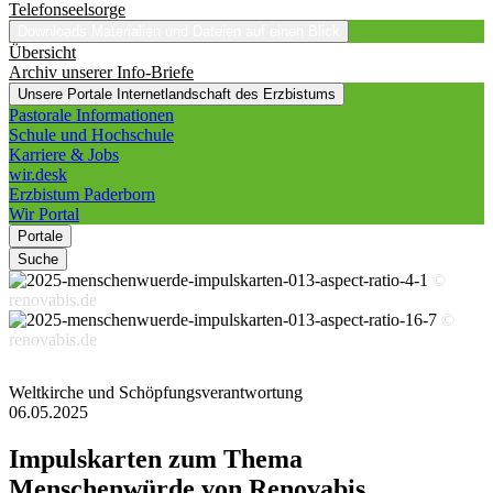
Telefonseelsorge
Downloads
Materialien und Dateien auf einen Blick
Übersicht
Archiv unserer Info-Briefe
Unsere Portale
Internetlandschaft des Erzbistums
Pastorale Informationen
Schule und Hochschule
Karriere & Jobs
wir.desk
Erzbistum Paderborn
Wir Portal
Portale
Suche
©
renovabis.de
©
renovabis.de
Weltkirche und Schöpfungsverantwortung
06.05.2025
Impulskarten
zum
Thema
Menschenwürde
von
Renovabis