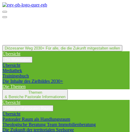
Diözesaner Weg 2030+
Für alle, die die Zukunft mitgestalten wollen
Übersicht
Die Materialien
Übersicht
Mediathek
Trainingsbuch
Die Inhalte des Zielbildes 2030+
Die Themen
Themen
& Bereiche
Pastorale Informationen
Übersicht
Leben im Pastoralen Raum
Übersicht
Pastoraler Raum als Handlungsraum
Theologische Beratung Team Immobilienberatung
Die Zukunft der territorialen Seelsorge