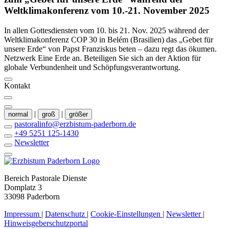
Weltklimakonferenz
vom
10.-21.
November
2025
In allen Gottesdiensten vom 10. bis 21. Nov. 2025 während der
Weltklimakonferenz COP 30 in Belém (Brasilien) das „Gebet für
unsere Erde“ von Papst Franziskus beten – dazu regt das ökumen.
Netzwerk Eine Erde an. Beteiligen Sie sich an der Aktion für
globale Verbundenheit und Schöpfungsverantwortung.
Kontakt
|
|
normal
groß
größer
pastoralinfo@erzbistum-paderborn.de
+49 5251 125-1430
Newsletter
Bereich Pastorale Dienste
Domplatz 3
33098 Paderborn
Impressum
|
Datenschutz
|
Cookie-Einstellungen
|
Newsletter
|
Hinweisgeberschutzportal