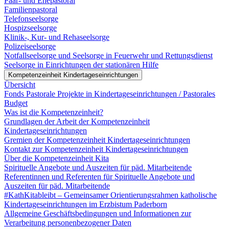
Paar- und Ehepastoral
Familienpastoral
Telefonseelsorge
Hospizseelsorge
Klinik-, Kur- und Rehaseelsorge
Polizeiseelsorge
Notfallseelsorge und Seelsorge in Feuerwehr und Rettungsdienst
Seelsorge in Einrichtungen der stationären Hilfe
Kompetenzeinheit Kindertageseinrichtungen
Übersicht
Fonds Pastorale Projekte in Kindertageseinrichtungen / Pastorales
Budget
Was ist die Kompetenzeinheit?
Grundlagen der Arbeit der Kompetenzeinheit
Kindertageseinrichtungen
Gremien der Kompetenzeinheit Kindertageseinrichtungen
Kontakt zur Kompetenzeinheit Kindertageseinrichtungen
Über die Kompetenzeinheit Kita
Spirituelle Angebote und Auszeiten für päd. Mitarbeitende
Referentinnen und Referenten für Spirituelle Angebote und
Auszeiten für päd. Mitarbeitende
#KathKitableibt – Gemeinsamer Orientierungsrahmen katholische
Kindertageseinrichtungen im Erzbistum Paderborn
Allgemeine Geschäftsbedingungen und Informationen zur
Verarbeitung personenbezogener Daten