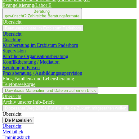
Evangelisierung/Labor E
Beratung
gewünscht?
Zahlreiche Beratungsformate
Übersicht
Beratungsdienste im Erzbistum Paderborn
Übersicht
Coaching
Kurzberatung im Erzbistum Paderborn
Supervision
Kirchliche Organisationsberatung
Konfliktberatung / Mediation
Beratung in Krisen
Praxisberatung / Ausbildungssupervision
Ehe-, Familien- und Lebensberatung
Telefonseelsorge
Downloads
Materialien und Dateien auf einen Blick
Übersicht
Archiv unserer Info-Briefe
Diözesaner Weg 2030+
Für alle, die die Zukunft mitgestalten wollen
Übersicht
Die Materialien
Übersicht
Mediathek
Trainingsbuch