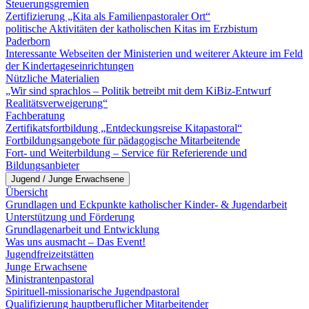
Steuerungsgremien
Zertifizierung „Kita als Familienpastoraler Ort“
politische Aktivitäten der katholischen Kitas im Erzbistum
Paderborn
Interessante Webseiten der Ministerien und weiterer Akteure im Feld
der Kindertageseinrichtungen
Nützliche Materialien
„Wir sind sprachlos – Politik betreibt mit dem KiBiz-Entwurf
Realitätsverweigerung“
Fachberatung
Zertifikatsfortbildung „Entdeckungsreise Kitapastoral“
Fortbildungsangebote für pädagogische Mitarbeitende
Fort- und Weiterbildung – Service für Referierende und
Bildungsanbieter
Jugend / Junge Erwachsene
Übersicht
Grundlagen und Eckpunkte katholischer Kinder- & Jugendarbeit
Unterstützung und Förderung
Grundlagenarbeit und Entwicklung
Was uns ausmacht – Das Event!
Jugendfreizeitstätten
Junge Erwachsene
Ministrantenpastoral
Spirituell-missionarische Jugendpastoral
Qualifizierung hauptberuflicher Mitarbeitender