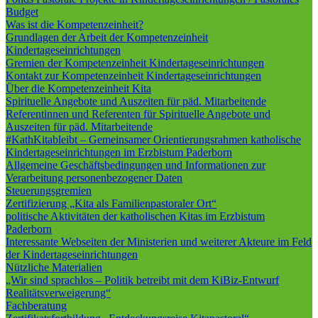
Budget
Was ist die Kompetenzeinheit?
Grundlagen der Arbeit der Kompetenzeinheit
Kindertageseinrichtungen
Gremien der Kompetenzeinheit Kindertageseinrichtungen
Kontakt zur Kompetenzeinheit Kindertageseinrichtungen
Über die Kompetenzeinheit Kita
Spirituelle Angebote und Auszeiten für päd. Mitarbeitende
Referentinnen und Referenten für Spirituelle Angebote und
Auszeiten für päd. Mitarbeitende
#KathKitableibt – Gemeinsamer Orientierungsrahmen katholische
Kindertageseinrichtungen im Erzbistum Paderborn
Allgemeine Geschäftsbedingungen und Informationen zur
Verarbeitung personenbezogener Daten
Steuerungsgremien
Zertifizierung „Kita als Familienpastoraler Ort“
politische Aktivitäten der katholischen Kitas im Erzbistum
Paderborn
Interessante Webseiten der Ministerien und weiterer Akteure im Feld
der Kindertageseinrichtungen
Nützliche Materialien
„Wir sind sprachlos – Politik betreibt mit dem KiBiz-Entwurf
Realitätsverweigerung“
Fachberatung