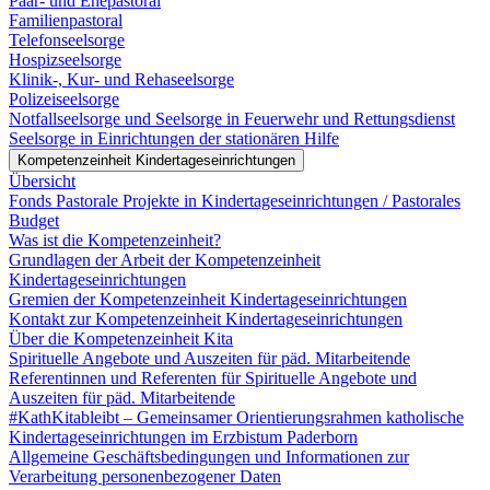
Paar- und Ehepastoral
Familienpastoral
Telefonseelsorge
Hospizseelsorge
Klinik-, Kur- und Rehaseelsorge
Polizeiseelsorge
Notfallseelsorge und Seelsorge in Feuerwehr und Rettungsdienst
Seelsorge in Einrichtungen der stationären Hilfe
Kompetenzeinheit Kindertageseinrichtungen
Übersicht
Fonds Pastorale Projekte in Kindertageseinrichtungen / Pastorales
Budget
Was ist die Kompetenzeinheit?
Grundlagen der Arbeit der Kompetenzeinheit
Kindertageseinrichtungen
Gremien der Kompetenzeinheit Kindertageseinrichtungen
Kontakt zur Kompetenzeinheit Kindertageseinrichtungen
Über die Kompetenzeinheit Kita
Spirituelle Angebote und Auszeiten für päd. Mitarbeitende
Referentinnen und Referenten für Spirituelle Angebote und
Auszeiten für päd. Mitarbeitende
#KathKitableibt – Gemeinsamer Orientierungsrahmen katholische
Kindertageseinrichtungen im Erzbistum Paderborn
Allgemeine Geschäftsbedingungen und Informationen zur
Verarbeitung personenbezogener Daten