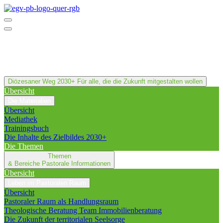
Diözesaner Weg 2030+
Für alle, die die Zukunft mitgestalten wollen
Übersicht
Die Materialien
Übersicht
Mediathek
Trainingsbuch
Die Inhalte des Zielbildes 2030+
Die Themen
Themen
& Bereiche
Pastorale Informationen
Übersicht
Leben im Pastoralen Raum
Übersicht
Pastoraler Raum als Handlungsraum
Theologische Beratung Team Immobilienberatung
Die Zukunft der territorialen Seelsorge