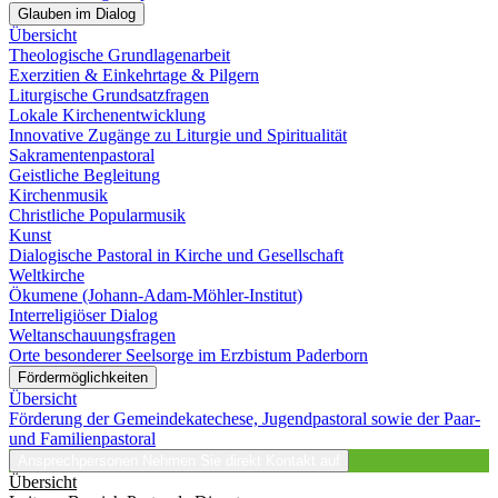
Glauben im Dialog
Übersicht
Theologische Grundlagenarbeit
Exerzitien & Einkehrtage & Pilgern
Liturgische Grundsatzfragen
Lokale Kirchenentwicklung
Innovative Zugänge zu Liturgie und Spiritualität
Sakramentenpastoral
Geistliche Begleitung
Kirchenmusik
Christliche Popularmusik
Kunst
Dialogische Pastoral in Kirche und Gesellschaft
Weltkirche
Ökumene (Johann-Adam-Möhler-Institut)
Interreligiöser Dialog
Weltanschauungsfragen
Orte besonderer Seelsorge im Erzbistum Paderborn
Fördermöglichkeiten
Übersicht
Förderung der Gemeindekatechese, Jugendpastoral sowie der Paar-
und Familienpastoral
Ansprechpersonen
Nehmen Sie direkt Kontakt auf
Übersicht