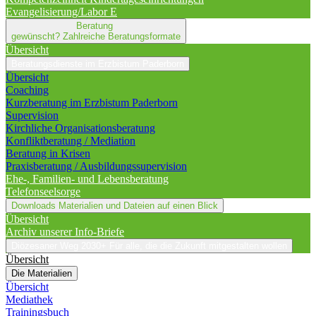
Evangelisierung/Labor E
Beratung
gewünscht?
Zahlreiche Beratungsformate
Übersicht
Beratungsdienste im Erzbistum Paderborn
Übersicht
Coaching
Kurzberatung im Erzbistum Paderborn
Supervision
Kirchliche Organisationsberatung
Konfliktberatung / Mediation
Beratung in Krisen
Praxisberatung / Ausbildungssupervision
Ehe-, Familien- und Lebensberatung
Telefonseelsorge
Downloads
Materialien und Dateien auf einen Blick
Übersicht
Archiv unserer Info-Briefe
Diözesaner Weg 2030+
Für alle, die die Zukunft mitgestalten wollen
Übersicht
Die Materialien
Übersicht
Mediathek
Trainingsbuch