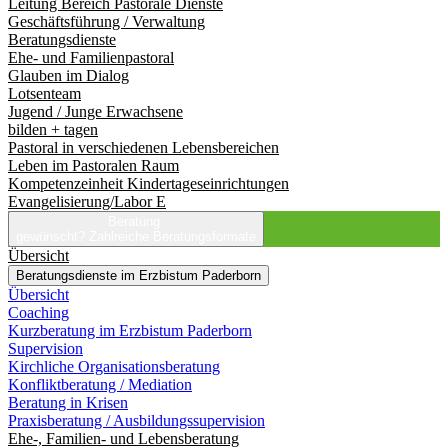
Leitung Bereich Pastorale Dienste
Geschäftsführung / Verwaltung
Beratungsdienste
Ehe- und Familienpastoral
Glauben im Dialog
Lotsenteam
Jugend / Junge Erwachsene
bilden + tagen
Pastoral in verschiedenen Lebensbereichen
Leben im Pastoralen Raum
Kompetenzeinheit Kindertageseinrichtungen
Evangelisierung/Labor E
Beratung
gewünscht?
Zahlreiche Beratungsformate
Übersicht
Beratungsdienste im Erzbistum Paderborn
Übersicht
Coaching
Kurzberatung im Erzbistum Paderborn
Supervision
Kirchliche Organisationsberatung
Konfliktberatung / Mediation
Beratung in Krisen
Praxisberatung / Ausbildungssupervision
Ehe-, Familien- und Lebensberatung