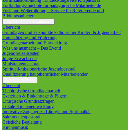
Zertifikatsfortbildung „Entdeckungsreise Kitapastoral“
Fortbildungsangebote für pädagogische Mitarbeitende
Fort- und Weiterbildung – Service für Referierende und
Bildungsanbieter
Jugend / Junge Erwachsene
Übersicht
Grundlagen und Eckpunkte katholischer Kinder- & Jugendarbeit
Unterstützung und Förderung
Grundlagenarbeit und Entwicklung
Was uns ausmacht – Das Event!
Jugendfreizeitstätten
Junge Erwachsene
Ministrantenpastoral
Spirituell-missionarische Jugendpastoral
Qualifizierung hauptberuflicher Mitarbeitender
Glauben im Dialog
Übersicht
Theologische Grundlagenarbeit
Exerzitien & Einkehrtage & Pilgern
Liturgische Grundsatzfragen
Lokale Kirchenentwicklung
Innovative Zugänge zu Liturgie und Spiritualität
Sakramentenpastoral
Geistliche Begleitung
Kirchenmusik