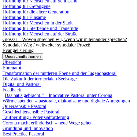
Hoffnung für Menschen auf dem Land
Hoffnung für Gefangene
Hoffnung für die ältere Generation
Hoffnung für Einsame
Hoffnung für Menschen in der Stadt
Hoffnung für Sterbende und Trauernde
Hoffnung für Menschen auf der Straße
Glossar – Wovon sprechen wir, wenn wir miteinander sprechen?
Synodaler Weg / weltweiter synodaler Prozeß
Evangelisierung
Querschnittsthemen
Übersicht
Ehrenamt
Transformation der mittleren Ebene und der Jugendpastoral
Die Zukunft der territorialen Seelsorge
Digital und Pastoral
Feedback
„Das hat’s gebracht!“ – Innovative Pastoral unter Corona
Wärme spenden – pastorale, diakonische und digitale Anregungen
Queersensible Pastoral
Geschlechtersensible Pastoral
Taufberufung / Potenzialförderung
Corona macht erfinderisch – neue Wege gehen
Gründung und Innovation
Best Practice Pastoral