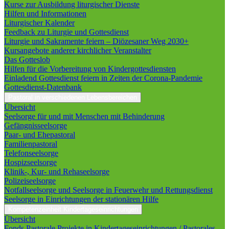
Kurse zur Ausbildung liturgischer Dienste
Hilfen und Informationen
Liturgischer Kalender
Feedback zu Liturgie und Gottesdienst
Liturgie und Sakramente feiern – Diözesaner Weg 2030+
Kursangebote anderer kirchlicher Veranstalter
Das Gotteslob
Hilfen für die Vorbereitung von Kindergottesdiensten
Einladend Gottesdienst feiern in Zeiten der Corona-Pandemie
Gottesdienst-Datenbank
Pastoral in verschiedenen Lebensbereichen
Übersicht
Seelsorge für und mit Menschen mit Behinderung
Gefängnisseelsorge
Paar- und Ehepastoral
Familienpastoral
Telefonseelsorge
Hospizseelsorge
Klinik-, Kur- und Rehaseelsorge
Polizeiseelsorge
Notfallseelsorge und Seelsorge in Feuerwehr und Rettungsdienst
Seelsorge in Einrichtungen der stationären Hilfe
Kompetenzeinheit Kindertageseinrichtungen
Übersicht
Fonds Pastorale Projekte in Kindertageseinrichtungen / Pastorales