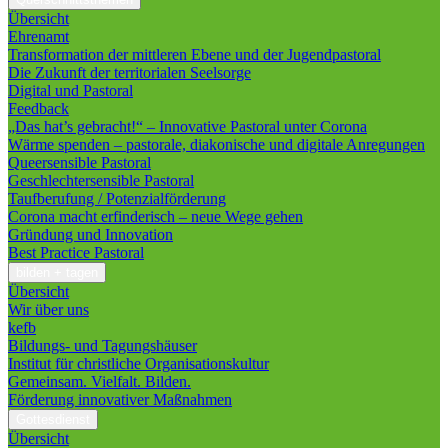
Übersicht
Ehrenamt
Transformation der mittleren Ebene und der Jugendpastoral
Die Zukunft der territorialen Seelsorge
Digital und Pastoral
Feedback
„Das hat’s gebracht!“ – Innovative Pastoral unter Corona
Wärme spenden – pastorale, diakonische und digitale Anregungen
Queersensible Pastoral
Geschlechtersensible Pastoral
Taufberufung / Potenzialförderung
Corona macht erfinderisch – neue Wege gehen
Gründung und Innovation
Best Practice Pastoral
bilden + tagen
Übersicht
Wir über uns
kefb
Bildungs- und Tagungshäuser
Institut für christliche Organisationskultur
Gemeinsam. Vielfalt. Bilden.
Förderung innovativer Maßnahmen
Gottesdienst
Übersicht