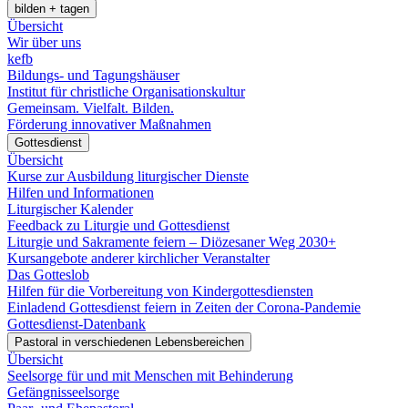
bilden + tagen
Übersicht
Wir über uns
kefb
Bildungs- und Tagungshäuser
Institut für christliche Organisationskultur
Gemeinsam. Vielfalt. Bilden.
Förderung innovativer Maßnahmen
Gottesdienst
Übersicht
Kurse zur Ausbildung liturgischer Dienste
Hilfen und Informationen
Liturgischer Kalender
Feedback zu Liturgie und Gottesdienst
Liturgie und Sakramente feiern – Diözesaner Weg 2030+
Kursangebote anderer kirchlicher Veranstalter
Das Gotteslob
Hilfen für die Vorbereitung von Kindergottesdiensten
Einladend Gottesdienst feiern in Zeiten der Corona-Pandemie
Gottesdienst-Datenbank
Pastoral in verschiedenen Lebensbereichen
Übersicht
Seelsorge für und mit Menschen mit Behinderung
Gefängnisseelsorge