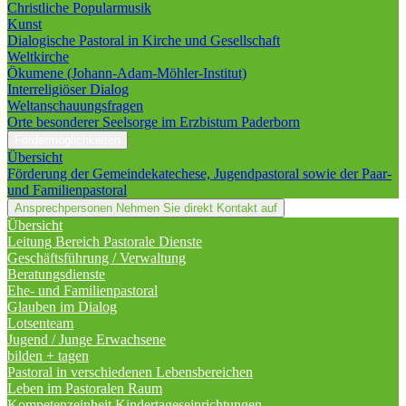
Christliche Popularmusik
Kunst
Dialogische Pastoral in Kirche und Gesellschaft
Weltkirche
Ökumene (Johann-Adam-Möhler-Institut)
Interreligiöser Dialog
Weltanschauungsfragen
Orte besonderer Seelsorge im Erzbistum Paderborn
Fördermöglichkeiten
Übersicht
Förderung der Gemeindekatechese, Jugendpastoral sowie der Paar-
und Familienpastoral
Ansprechpersonen
Nehmen Sie direkt Kontakt auf
Übersicht
Leitung Bereich Pastorale Dienste
Geschäftsführung / Verwaltung
Beratungsdienste
Ehe- und Familienpastoral
Glauben im Dialog
Lotsenteam
Jugend / Junge Erwachsene
bilden + tagen
Pastoral in verschiedenen Lebensbereichen
Leben im Pastoralen Raum
Kompetenzeinheit Kindertageseinrichtungen