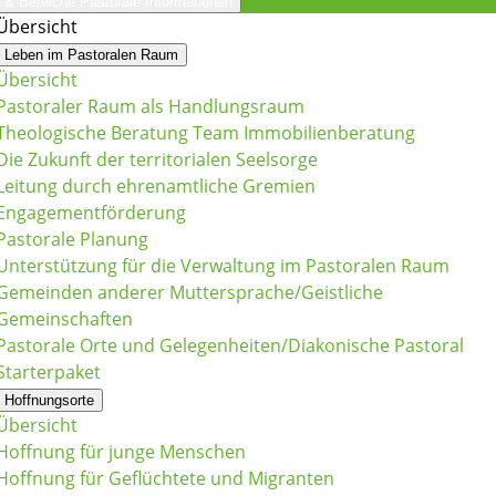
& Bereiche
Pastorale Informationen
Übersicht
Leben im Pastoralen Raum
Übersicht
Pastoraler Raum als Handlungsraum
Theologische Beratung Team Immobilienberatung
Die Zukunft der territorialen Seelsorge
Leitung durch ehrenamtliche Gremien
Engagementförderung
Pastorale Planung
Unterstützung für die Verwaltung im Pastoralen Raum
Gemeinden anderer Muttersprache/Geistliche
Gemeinschaften
Pastorale Orte und Gelegenheiten/Diakonische Pastoral
Starterpaket
Hoffnungsorte
Übersicht
Hoffnung für junge Menschen
Hoffnung für Geflüchtete und Migranten