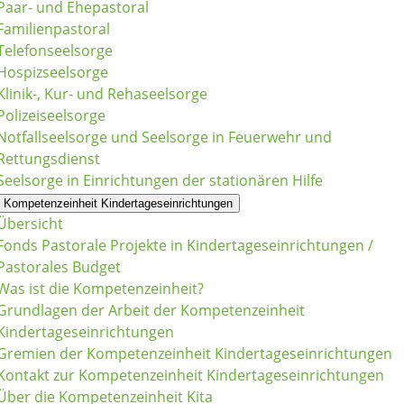
Paar- und Ehepastoral
Familienpastoral
Telefonseelsorge
Hospizseelsorge
Klinik-, Kur- und Rehaseelsorge
Polizeiseelsorge
Notfallseelsorge und Seelsorge in Feuerwehr und
Rettungsdienst
Seelsorge in Einrichtungen der stationären Hilfe
Kompetenzeinheit Kindertageseinrichtungen
Übersicht
Fonds Pastorale Projekte in Kindertageseinrichtungen /
Pastorales Budget
Was ist die Kompetenzeinheit?
Grundlagen der Arbeit der Kompetenzeinheit
Kindertageseinrichtungen
Gremien der Kompetenzeinheit Kindertageseinrichtungen
Kontakt zur Kompetenzeinheit Kindertageseinrichtungen
Über die Kompetenzeinheit Kita