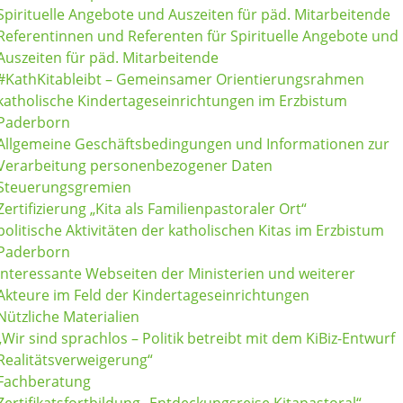
Spirituelle Angebote und Auszeiten für päd. Mitarbeitende
Referentinnen und Referenten für Spirituelle Angebote und
Auszeiten für päd. Mitarbeitende
#KathKitableibt – Gemeinsamer Orientierungsrahmen
katholische Kindertageseinrichtungen im Erzbistum
Paderborn
Allgemeine Geschäftsbedingungen und Informationen zur
Verarbeitung personenbezogener Daten
Steuerungsgremien
Zertifizierung „Kita als Familienpastoraler Ort“
politische Aktivitäten der katholischen Kitas im Erzbistum
Paderborn
Interessante Webseiten der Ministerien und weiterer
Akteure im Feld der Kindertageseinrichtungen
Nützliche Materialien
„Wir sind sprachlos – Politik betreibt mit dem KiBiz-Entwurf
Realitätsverweigerung“
Fachberatung