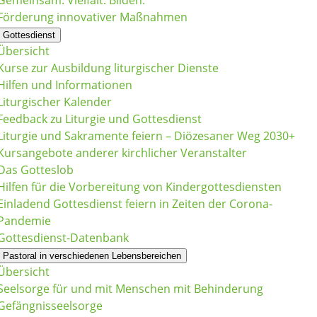
Gemeinsam. Vielfalt. Bilden.
Förderung innovativer Maßnahmen
Gottesdienst
Übersicht
Kurse zur Ausbildung liturgischer Dienste
Hilfen und Informationen
Liturgischer Kalender
Feedback zu Liturgie und Gottesdienst
Liturgie und Sakramente feiern – Diözesaner Weg 2030+
Kursangebote anderer kirchlicher Veranstalter
Das Gotteslob
Hilfen für die Vorbereitung von Kindergottesdiensten
Einladend Gottesdienst feiern in Zeiten der Corona-
Pandemie
Gottesdienst-Datenbank
Pastoral in verschiedenen Lebensbereichen
Übersicht
Seelsorge für und mit Menschen mit Behinderung
Gefängnisseelsorge