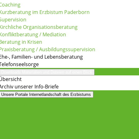
Coaching
Kurzberatung im Erzbistum Paderborn
Supervision
Kirchliche Organisationsberatung
Konfliktberatung / Mediation
Beratung in Krisen
Praxisberatung / Ausbildungssupervision
Ehe-, Familien- und Lebensberatung
Telefonseelsorge
Downloads
Materialien und Dateien auf einen Blick
Übersicht
Archiv unserer Info-Briefe
Unsere Portale
Internetlandschaft des Erzbistums
Pastorale Informationen
Schule und Hochschule
Karriere & Jobs
wir.desk
Erzbistum Paderborn
Wir Portal