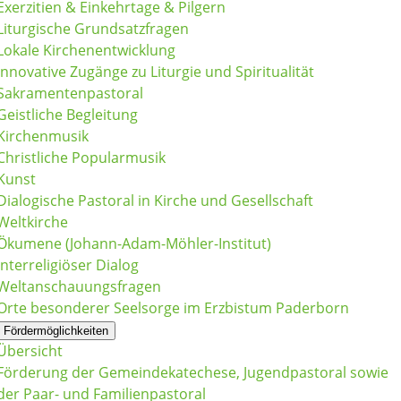
Exerzitien & Einkehrtage & Pilgern
Liturgische Grundsatzfragen
Lokale Kirchenentwicklung
Innovative Zugänge zu Liturgie und Spiritualität
Sakramentenpastoral
Geistliche Begleitung
Kirchenmusik
Christliche Popularmusik
Kunst
Dialogische Pastoral in Kirche und Gesellschaft
Weltkirche
Ökumene (Johann-Adam-Möhler-Institut)
Interreligiöser Dialog
Weltanschauungsfragen
Orte besonderer Seelsorge im Erzbistum Paderborn
Fördermöglichkeiten
Übersicht
Förderung der Gemeindekatechese, Jugendpastoral sowie
der Paar- und Familienpastoral