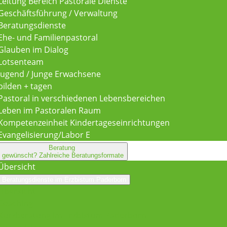
Leitung Bereich Pastorale Dienste
Geschäftsführung / Verwaltung
Beratungsdienste
Ehe- und Familienpastoral
Glauben im Dialog
Lotsenteam
Jugend / Junge Erwachsene
bilden + tagen
Pastoral in verschiedenen Lebensbereichen
Leben im Pastoralen Raum
Kompetenzeinheit Kindertageseinrichtungen
Evangelisierung/Labor E
Beratung
gewünscht?
Zahlreiche Beratungsformate
Übersicht
Beratungsdienste im Erzbistum Paderborn
Übersicht
Coaching
Kurzberatung im Erzbistum Paderborn