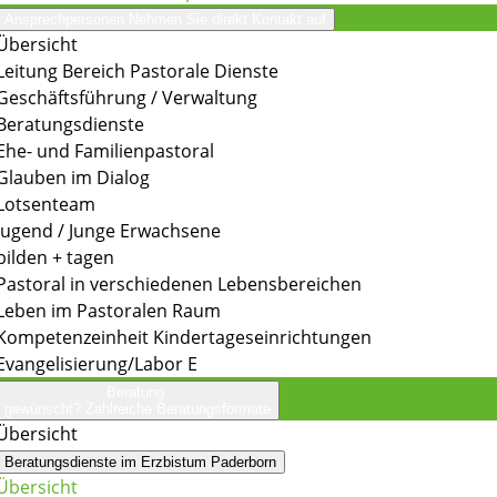
Ansprechpersonen
Nehmen Sie direkt Kontakt auf
Übersicht
Leitung Bereich Pastorale Dienste
Geschäftsführung / Verwaltung
Beratungsdienste
Ehe- und Familienpastoral
Glauben im Dialog
Lotsenteam
Jugend / Junge Erwachsene
bilden + tagen
Pastoral in verschiedenen Lebensbereichen
Leben im Pastoralen Raum
Kompetenzeinheit Kindertageseinrichtungen
Evangelisierung/Labor E
Beratung
gewünscht?
Zahlreiche Beratungsformate
Übersicht
Beratungsdienste im Erzbistum Paderborn
Übersicht