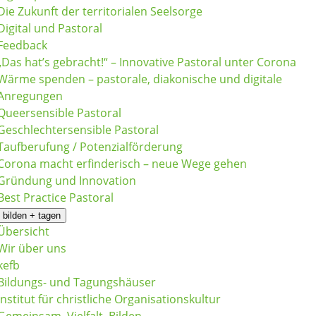
Die Zukunft der territorialen Seelsorge
Digital und Pastoral
Feedback
„Das hat’s gebracht!“ – Innovative Pastoral unter Corona
Wärme spenden – pastorale, diakonische und digitale
Anregungen
Queersensible Pastoral
Geschlechtersensible Pastoral
Taufberufung / Potenzialförderung
Corona macht erfinderisch – neue Wege gehen
Gründung und Innovation
Best Practice Pastoral
bilden + tagen
Übersicht
Wir über uns
kefb
Bildungs- und Tagungshäuser
Institut für christliche Organisationskultur