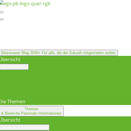
Diözesaner Weg 2030+
Für alle, die die Zukunft mitgestalten wollen
Übersicht
Die Materialien
Übersicht
Mediathek
Trainingsbuch
Die Inhalte des Zielbildes 2030+
Die Themen
Themen
& Bereiche
Pastorale Informationen
Übersicht
Leben im Pastoralen Raum