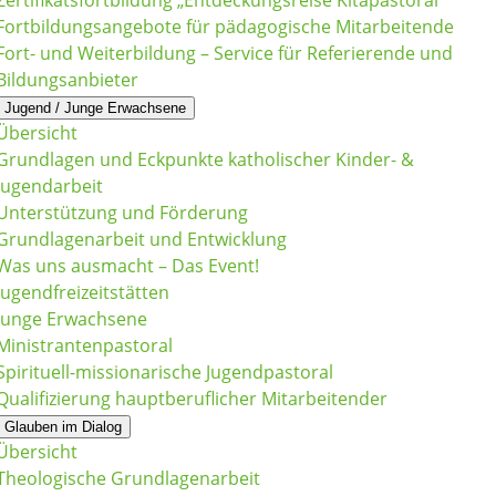
Zertifikatsfortbildung „Entdeckungsreise Kitapastoral“
Fortbildungsangebote für pädagogische Mitarbeitende
Fort- und Weiterbildung – Service für Referierende und
Bildungsanbieter
Jugend / Junge Erwachsene
Übersicht
Grundlagen und Eckpunkte katholischer Kinder- &
Jugendarbeit
Unterstützung und Förderung
Grundlagenarbeit und Entwicklung
Was uns ausmacht – Das Event!
Jugendfreizeitstätten
Junge Erwachsene
Ministrantenpastoral
Spirituell-missionarische Jugendpastoral
Qualifizierung hauptberuflicher Mitarbeitender
Glauben im Dialog
Übersicht
Theologische Grundlagenarbeit