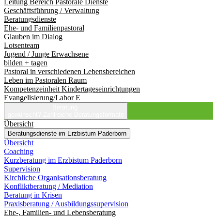
Leitung Bereich Pastorale Dienste
Geschäftsführung / Verwaltung
Beratungsdienste
Ehe- und Familienpastoral
Glauben im Dialog
Lotsenteam
Jugend / Junge Erwachsene
bilden + tagen
Pastoral in verschiedenen Lebensbereichen
Leben im Pastoralen Raum
Kompetenzeinheit Kindertageseinrichtungen
Evangelisierung/Labor E
Beratung
gewünscht?
Zahlreiche Beratungsformate
Übersicht
Beratungsdienste im Erzbistum Paderborn
Übersicht
Coaching
Kurzberatung im Erzbistum Paderborn
Supervision
Kirchliche Organisationsberatung
Konfliktberatung / Mediation
Beratung in Krisen
Praxisberatung / Ausbildungssupervision
Ehe-, Familien- und Lebensberatung