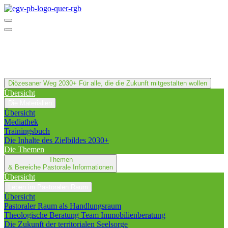
Diözesaner Weg 2030+
Für alle, die die Zukunft mitgestalten wollen
Übersicht
Die Materialien
Übersicht
Mediathek
Trainingsbuch
Die Inhalte des Zielbildes 2030+
Die Themen
Themen
& Bereiche
Pastorale Informationen
Übersicht
Leben im Pastoralen Raum
Übersicht
Pastoraler Raum als Handlungsraum
Theologische Beratung Team Immobilienberatung
Die Zukunft der territorialen Seelsorge