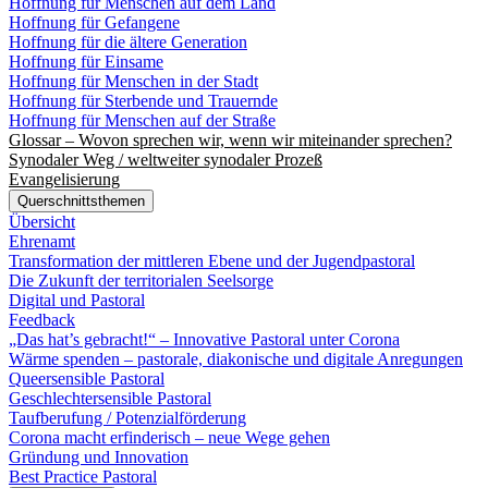
Hoffnung für Menschen auf dem Land
Hoffnung für Gefangene
Hoffnung für die ältere Generation
Hoffnung für Einsame
Hoffnung für Menschen in der Stadt
Hoffnung für Sterbende und Trauernde
Hoffnung für Menschen auf der Straße
Glossar – Wovon sprechen wir, wenn wir miteinander sprechen?
Synodaler Weg / weltweiter synodaler Prozeß
Evangelisierung
Querschnittsthemen
Übersicht
Ehrenamt
Transformation der mittleren Ebene und der Jugendpastoral
Die Zukunft der territorialen Seelsorge
Digital und Pastoral
Feedback
„Das hat’s gebracht!“ – Innovative Pastoral unter Corona
Wärme spenden – pastorale, diakonische und digitale Anregungen
Queersensible Pastoral
Geschlechtersensible Pastoral
Taufberufung / Potenzialförderung
Corona macht erfinderisch – neue Wege gehen
Gründung und Innovation
Best Practice Pastoral