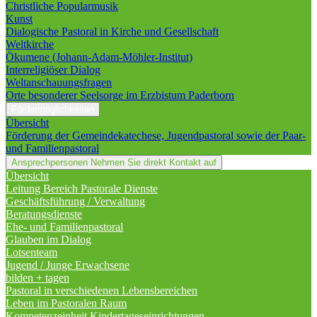
Christliche Popularmusik
Kunst
Dialogische Pastoral in Kirche und Gesellschaft
Weltkirche
Ökumene (Johann-Adam-Möhler-Institut)
Interreligiöser Dialog
Weltanschauungsfragen
Orte besonderer Seelsorge im Erzbistum Paderborn
Fördermöglichkeiten
Übersicht
Förderung der Gemeindekatechese, Jugendpastoral sowie der Paar-
und Familienpastoral
Ansprechpersonen
Nehmen Sie direkt Kontakt auf
Übersicht
Leitung Bereich Pastorale Dienste
Geschäftsführung / Verwaltung
Beratungsdienste
Ehe- und Familienpastoral
Glauben im Dialog
Lotsenteam
Jugend / Junge Erwachsene
bilden + tagen
Pastoral in verschiedenen Lebensbereichen
Leben im Pastoralen Raum
Kompetenzeinheit Kindertageseinrichtungen