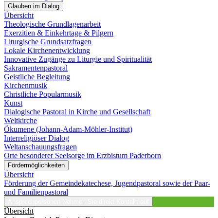
Glauben im Dialog
Übersicht
Theologische Grundlagenarbeit
Exerzitien & Einkehrtage & Pilgern
Liturgische Grundsatzfragen
Lokale Kirchenentwicklung
Innovative Zugänge zu Liturgie und Spiritualität
Sakramentenpastoral
Geistliche Begleitung
Kirchenmusik
Christliche Popularmusik
Kunst
Dialogische Pastoral in Kirche und Gesellschaft
Weltkirche
Ökumene (Johann-Adam-Möhler-Institut)
Interreligiöser Dialog
Weltanschauungsfragen
Orte besonderer Seelsorge im Erzbistum Paderborn
Fördermöglichkeiten
Übersicht
Förderung der Gemeindekatechese, Jugendpastoral sowie der Paar-
und Familienpastoral
Ansprechpersonen
Nehmen Sie direkt Kontakt auf
Übersicht