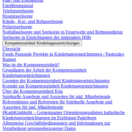
Paar- und Ehepastoral
Familienpastoral
Telefonseelsorge
Hospizseelsorge
Klinik-, Kur- und Rehaseelsorge
Polizeiseelsorge
Notfallseelsorge und Seelsorge in Feuerwehr und Rettungsdienst
Seelsorge in Einrichtungen der stationären Hilfe
Kompetenzeinheit Kindertageseinrichtungen
Übersicht
Fonds Pastorale Projekte in Kindertageseinrichtungen / Pastorales
Budget
Was ist die Kompetenzeinheit?
Grundlagen der Arbeit der Kompetenzeinheit
Kindertageseinrichtungen
Gremien der Kompetenzeinheit Kindertageseinrichtungen
Kontakt zur Kompetenzeinheit Kindertageseinrichtungen
Über die Kompetenzeinheit Kita
Spirituelle Angebote und Auszeiten für päd. Mitarbeitende
Referentinnen und Referenten für Spirituelle Angebote und
Auszeiten für päd. Mitarbeitende
#KathKitableibt – Gemeinsamer Orientierungsrahmen katholische
Kindertageseinrichtungen im Erzbistum Paderborn
Allgemeine Geschäftsbedingungen und Informationen zur
Verarbeitung personenbezogener Daten