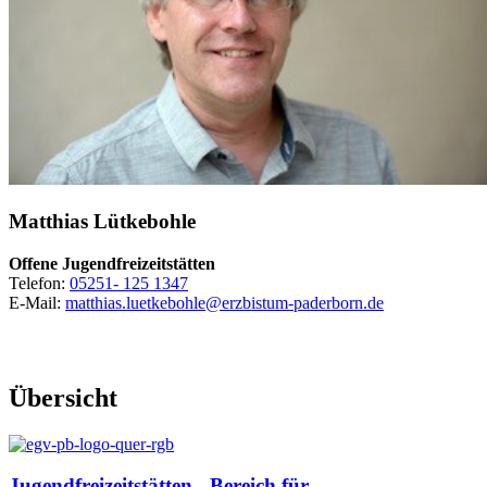
Matthias
Lütkebohle
Offene Jugendfreizeitstätten
Telefon:
05251- 125 1347
E-Mail:
matthias.luetkebohle@erzbistum-paderborn.de
Übersicht
Jugendfreizeitstätten - Bereich für