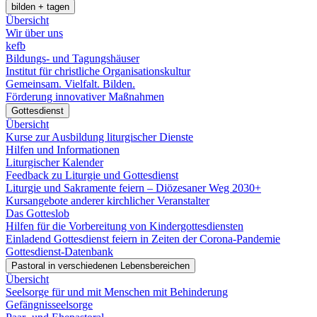
bilden + tagen
Übersicht
Wir über uns
kefb
Bildungs- und Tagungshäuser
Institut für christliche Organisationskultur
Gemeinsam. Vielfalt. Bilden.
Förderung innovativer Maßnahmen
Gottesdienst
Übersicht
Kurse zur Ausbildung liturgischer Dienste
Hilfen und Informationen
Liturgischer Kalender
Feedback zu Liturgie und Gottesdienst
Liturgie und Sakramente feiern – Diözesaner Weg 2030+
Kursangebote anderer kirchlicher Veranstalter
Das Gotteslob
Hilfen für die Vorbereitung von Kindergottesdiensten
Einladend Gottesdienst feiern in Zeiten der Corona-Pandemie
Gottesdienst-Datenbank
Pastoral in verschiedenen Lebensbereichen
Übersicht
Seelsorge für und mit Menschen mit Behinderung
Gefängnisseelsorge