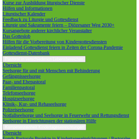
Kurse zur Ausbildung liturgischer Dienste
Hilfen und Informationen
Liturgischer Kalender
Feedback zu Liturgie und Gottesdienst
Liturgie und Sakramente feiern – Diözesaner Weg 2030+
Kursangebote anderer kirchlicher Veranstalter
Das Gotteslob
Hilfen für die Vorbereitung von Kindergottesdiensten
Einladend Gottesdienst feiern in Zeiten der Corona-Pandemie
Gottesdienst-Datenbank
Pastoral in verschiedenen Lebensbereichen
Übersicht
Seelsorge für und mit Menschen mit Behinderung
Gefängnisseelsorge
Paar- und Ehepastoral
Familienpastoral
Telefonseelsorge
Hospizseelsorge
Klinik-, Kur- und Rehaseelsorge
Polizeiseelsorge
Notfallseelsorge und Seelsorge in Feuerwehr und Rettungsdienst
Seelsorge in Einrichtungen der stationären Hilfe
Kompetenzeinheit Kindertageseinrichtungen
Übersicht
Fonds Pastorale Projekte in Kindertageseinrichtungen / Pastorales