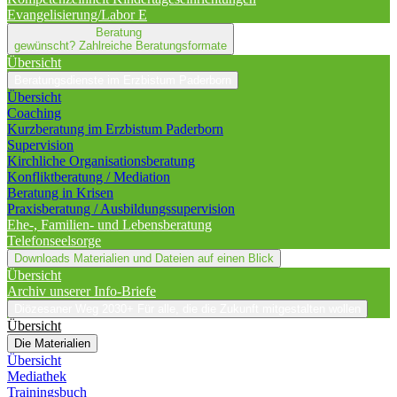
Evangelisierung/Labor E
Beratung
gewünscht?
Zahlreiche Beratungsformate
Übersicht
Beratungsdienste im Erzbistum Paderborn
Übersicht
Coaching
Kurzberatung im Erzbistum Paderborn
Supervision
Kirchliche Organisationsberatung
Konfliktberatung / Mediation
Beratung in Krisen
Praxisberatung / Ausbildungssupervision
Ehe-, Familien- und Lebensberatung
Telefonseelsorge
Downloads
Materialien und Dateien auf einen Blick
Übersicht
Archiv unserer Info-Briefe
Diözesaner Weg 2030+
Für alle, die die Zukunft mitgestalten wollen
Übersicht
Die Materialien
Übersicht
Mediathek
Trainingsbuch