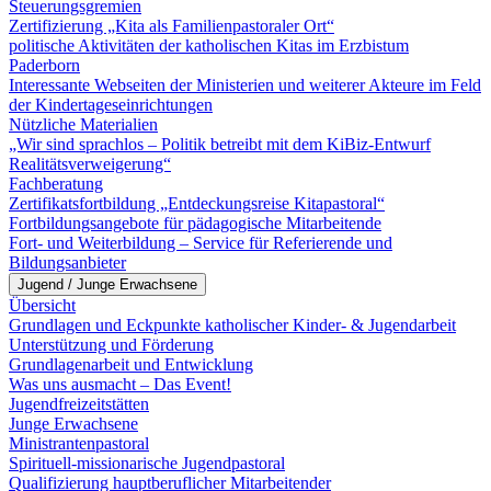
Steuerungsgremien
Zertifizierung „Kita als Familienpastoraler Ort“
politische Aktivitäten der katholischen Kitas im Erzbistum
Paderborn
Interessante Webseiten der Ministerien und weiterer Akteure im Feld
der Kindertageseinrichtungen
Nützliche Materialien
„Wir sind sprachlos – Politik betreibt mit dem KiBiz-Entwurf
Realitätsverweigerung“
Fachberatung
Zertifikatsfortbildung „Entdeckungsreise Kitapastoral“
Fortbildungsangebote für pädagogische Mitarbeitende
Fort- und Weiterbildung – Service für Referierende und
Bildungsanbieter
Jugend / Junge Erwachsene
Übersicht
Grundlagen und Eckpunkte katholischer Kinder- & Jugendarbeit
Unterstützung und Förderung
Grundlagenarbeit und Entwicklung
Was uns ausmacht – Das Event!
Jugendfreizeitstätten
Junge Erwachsene
Ministrantenpastoral
Spirituell-missionarische Jugendpastoral
Qualifizierung hauptberuflicher Mitarbeitender