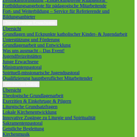
Zertifikatsfortbildung „Entdeckungsreise Kitapastoral“
Fortbildungsangebote für pädagogische Mitarbeitende
Fort- und Weiterbildung – Service für Referierende und
Bildungsanbieter
Jugend / Junge Erwachsene
Übersicht
Grundlagen und Eckpunkte katholischer Kinder- & Jugendarbeit
Unterstützung und Förderung
Grundlagenarbeit und Entwicklung
Was uns ausmacht – Das Event!
Jugendfreizeitstätten
Junge Erwachsene
Ministrantenpastoral
Spirituell-missionarische Jugendpastoral
Qualifizierung hauptberuflicher Mitarbeitender
Glauben im Dialog
Übersicht
Theologische Grundlagenarbeit
Exerzitien & Einkehrtage & Pilgern
Liturgische Grundsatzfragen
Lokale Kirchenentwicklung
Innovative Zugänge zu Liturgie und Spiritualität
Sakramentenpastoral
Geistliche Begleitung
Kirchenmusik