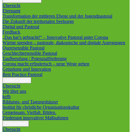
Übersicht
Ehrenamt
Transformation der mittleren Ebene und der Jugendpastoral
Die Zukunft der territorialen Seelsorge
Digital und Pastoral
Feedback
„Das hat’s gebracht!“ – Innovative Pastoral unter Corona
Wärme spenden – pastorale, diakonische und digitale Anregungen
Queersensible Pastoral
Geschlechtersensible Pastoral
Taufberufung / Potenzialförderung
Corona macht erfinderisch – neue Wege gehen
Gründung und Innovation
Best Practice Pastoral
bilden + tagen
Übersicht
Wir über uns
kefb
Bildungs- und Tagungshäuser
Institut für christliche Organisationskultur
Gemeinsam. Vielfalt. Bilden.
Förderung innovativer Maßnahmen
Gottesdienst
Übersicht