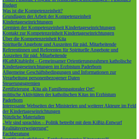
Budget
Was ist die Kompetenzeinheit?
Grundlagen der Arbeit der Kompetenzeinheit
Kindertageseinrichtungen
Gremien der Kompetenzeinheit Kindertageseinrichtungen
Kontakt zur Kompetenzeinheit Kindertageseinrichtungen
Über die Kompetenzeinheit Kita
Spirituelle Angebote und Auszeiten für päd. Mitarbeitende
Referentinnen und Referenten für Spirituelle Angebote und
Auszeiten für päd. Mitarbeitende
#KathKitableibt – Gemeinsamer Orientierungsrahmen katholische
Kindertageseinrichtungen im Erzbistum Paderborn
Allgemeine Geschäftsbedingungen und Informationen zur
Verarbeitung personenbezogener Daten
Steuerungsgremien
Zertifizierung „Kita als Familienpastoraler Ort“
politische Aktivitäten der katholischen Kitas im Erzbistum
Paderborn
Interessante Webseiten der Ministerien und weiterer Akteure im Feld
der Kindertageseinrichtungen
Nützliche Materialien
„Wir sind sprachlos – Politik betreibt mit dem KiBiz-Entwurf
Realitätsverweigerung“
Fachberatung