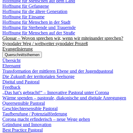
Hoffnung für Menschen auf dem Land
Hoffnung für Gefangene
Hoffnung für die ältere Generation
Hoffnung für Einsame
Hoffnung für Menschen in der Stadt
Hoffnung für Sterbende und Trauernde
Hoffnung für Menschen auf der Straße
Glossar – Wovon sprechen wir, wenn wir miteinander sprechen?
Synodaler Weg / weltweiter synodaler Prozeß
Evangelisierung
Querschnittsthemen
Übersicht
Ehrenamt
Transformation der mittleren Ebene und der Jugendpastoral
Die Zukunft der territorialen Seelsorge
Digital und Pastoral
Feedback
„Das hat’s gebracht!“ – Innovative Pastoral unter Corona
Wärme spenden – pastorale, diakonische und digitale Anregungen
Queersensible Pastoral
Geschlechtersensible Pastoral
Taufberufung / Potenzialförderung
Corona macht erfinderisch – neue Wege gehen
Gründung und Innovation
Best Practice Pastoral