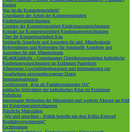
Budget
Was ist die Kompetenzeinheit?
Grundlagen der Arbeit der Kompetenzeinheit
Kindertageseinrichtungen
Gremien der Kompetenzeinheit Kindertageseinrichtungen
Kontakt zur Kompetenzeinheit Kindertageseinrichtungen
Über die Kompetenzeinheit Kita
Spirituelle Angebote und Auszeiten für päd. Mitarbeitende
Referentinnen und Referenten für Spirituelle Angebote und
Auszeiten für päd. Mitarbeitende
#KathKitableibt – Gemeinsamer Orientierungsrahmen katholische
Kindertageseinrichtungen im Erzbistum Paderborn
Allgemeine Geschäftsbedingungen und Informationen zur
Verarbeitung personenbezogener Daten
Steuerungsgremien
Zertifizierung „Kita als Familienpastoraler Ort“
politische Aktivitäten der katholischen Kitas im Erzbistum
Paderborn
Interessante Webseiten der Ministerien und weiterer Akteure im Feld
der Kindertageseinrichtungen
Nützliche Materialien
„Wir sind sprachlos – Politik betreibt mit dem KiBiz-Entwurf
Realitätsverweigerung“
Fachberatung