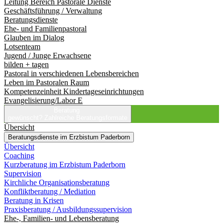
Leitung Bereich Pastorale Dienste
Geschäftsführung / Verwaltung
Beratungsdienste
Ehe- und Familienpastoral
Glauben im Dialog
Lotsenteam
Jugend / Junge Erwachsene
bilden + tagen
Pastoral in verschiedenen Lebensbereichen
Leben im Pastoralen Raum
Kompetenzeinheit Kindertageseinrichtungen
Evangelisierung/Labor E
Beratung
gewünscht?
Zahlreiche Beratungsformate
Übersicht
Beratungsdienste im Erzbistum Paderborn
Übersicht
Coaching
Kurzberatung im Erzbistum Paderborn
Supervision
Kirchliche Organisationsberatung
Konfliktberatung / Mediation
Beratung in Krisen
Praxisberatung / Ausbildungssupervision
Ehe-, Familien- und Lebensberatung