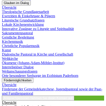
Glauben im Dialog
Übersicht
Theologische Grundlagenarbeit
Exerzitien & Einkehrtage & Pilgern
Liturgische Grundsatzfragen
Lokale Kirchenentwicklung
Innovative Zugänge zu Liturgie und Spiritualität
Sakramentenpastoral
Geistliche Begleitung
Kirchenmusik
Christliche Popularmusik
Kunst
Dialogische Pastoral in Kirche und Gesellschaft
Weltkirche
Ökumene (Johann-Adam-Möhler-Institut)
Interreligiöser Dialog
Weltanschauungsfragen
Orte besonderer Seelsorge im Erzbistum Paderborn
Fördermöglichkeiten
Übersicht
Förderung der Gemeindekatechese, Jugendpastoral sowie der Paar-
und Familienpastoral
Ansprechpersonen
Nehmen Sie direkt Kontakt auf
Übersicht