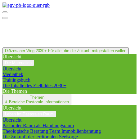
Diözesaner Weg 2030+
Für alle, die die Zukunft mitgestalten wollen
Übersicht
Die Materialien
Übersicht
Mediathek
Trainingsbuch
Die Inhalte des Zielbildes 2030+
Die Themen
Themen
& Bereiche
Pastorale Informationen
Übersicht
Leben im Pastoralen Raum
Übersicht
Pastoraler Raum als Handlungsraum
Theologische Beratung Team Immobilienberatung
Die Zukunft der territorialen Seelsorge