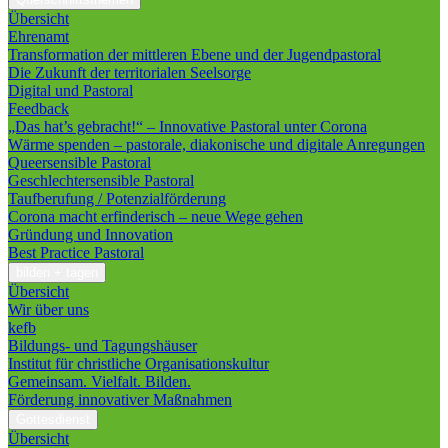
Übersicht
Ehrenamt
Transformation der mittleren Ebene und der Jugendpastoral
Die Zukunft der territorialen Seelsorge
Digital und Pastoral
Feedback
„Das hat’s gebracht!“ – Innovative Pastoral unter Corona
Wärme spenden – pastorale, diakonische und digitale Anregungen
Queersensible Pastoral
Geschlechtersensible Pastoral
Taufberufung / Potenzialförderung
Corona macht erfinderisch – neue Wege gehen
Gründung und Innovation
Best Practice Pastoral
bilden + tagen
Übersicht
Wir über uns
kefb
Bildungs- und Tagungshäuser
Institut für christliche Organisationskultur
Gemeinsam. Vielfalt. Bilden.
Förderung innovativer Maßnahmen
Gottesdienst
Übersicht