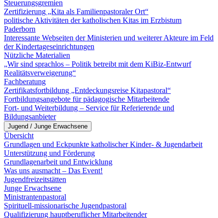
Steuerungsgremien
Zertifizierung „Kita als Familienpastoraler Ort“
politische Aktivitäten der katholischen Kitas im Erzbistum
Paderborn
Interessante Webseiten der Ministerien und weiterer Akteure im Feld
der Kindertageseinrichtungen
Nützliche Materialien
„Wir sind sprachlos – Politik betreibt mit dem KiBiz-Entwurf
Realitätsverweigerung“
Fachberatung
Zertifikatsfortbildung „Entdeckungsreise Kitapastoral“
Fortbildungsangebote für pädagogische Mitarbeitende
Fort- und Weiterbildung – Service für Referierende und
Bildungsanbieter
Jugend / Junge Erwachsene
Übersicht
Grundlagen und Eckpunkte katholischer Kinder- & Jugendarbeit
Unterstützung und Förderung
Grundlagenarbeit und Entwicklung
Was uns ausmacht – Das Event!
Jugendfreizeitstätten
Junge Erwachsene
Ministrantenpastoral
Spirituell-missionarische Jugendpastoral
Qualifizierung hauptberuflicher Mitarbeitender