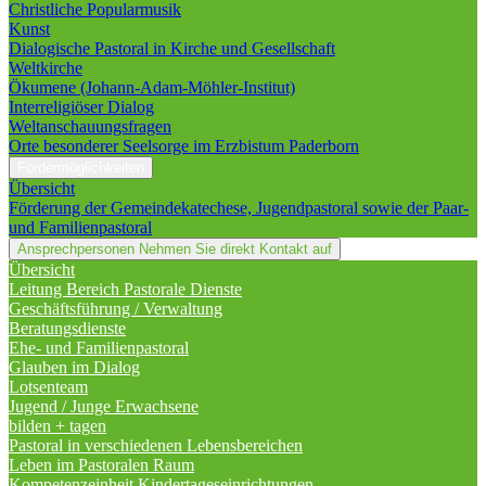
Christliche Popularmusik
Kunst
Dialogische Pastoral in Kirche und Gesellschaft
Weltkirche
Ökumene (Johann-Adam-Möhler-Institut)
Interreligiöser Dialog
Weltanschauungsfragen
Orte besonderer Seelsorge im Erzbistum Paderborn
Fördermöglichkeiten
Übersicht
Förderung der Gemeindekatechese, Jugendpastoral sowie der Paar-
und Familienpastoral
Ansprechpersonen
Nehmen Sie direkt Kontakt auf
Übersicht
Leitung Bereich Pastorale Dienste
Geschäftsführung / Verwaltung
Beratungsdienste
Ehe- und Familienpastoral
Glauben im Dialog
Lotsenteam
Jugend / Junge Erwachsene
bilden + tagen
Pastoral in verschiedenen Lebensbereichen
Leben im Pastoralen Raum
Kompetenzeinheit Kindertageseinrichtungen