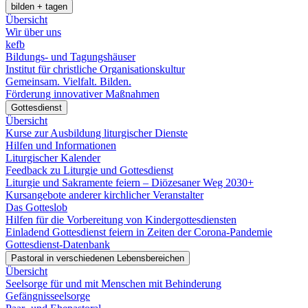
bilden + tagen
Übersicht
Wir über uns
kefb
Bildungs- und Tagungshäuser
Institut für christliche Organisationskultur
Gemeinsam. Vielfalt. Bilden.
Förderung innovativer Maßnahmen
Gottesdienst
Übersicht
Kurse zur Ausbildung liturgischer Dienste
Hilfen und Informationen
Liturgischer Kalender
Feedback zu Liturgie und Gottesdienst
Liturgie und Sakramente feiern – Diözesaner Weg 2030+
Kursangebote anderer kirchlicher Veranstalter
Das Gotteslob
Hilfen für die Vorbereitung von Kindergottesdiensten
Einladend Gottesdienst feiern in Zeiten der Corona-Pandemie
Gottesdienst-Datenbank
Pastoral in verschiedenen Lebensbereichen
Übersicht
Seelsorge für und mit Menschen mit Behinderung
Gefängnisseelsorge