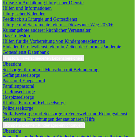
Kurse zur Ausbildung liturgischer Dienste
Hilfen und Informationen
Liturgischer Kalender
Feedback zu Liturgie und Gottesdienst
Liturgie und Sakramente feiern – Diözesaner Weg 2030+
Kursangebote anderer kirchlicher Veranstalter
Das Gotteslob
Hilfen für die Vorbereitung von Kindergottesdiensten
Einladend Gottesdienst feiern in Zeiten der Corona-Pandemie
Gottesdienst-Datenbank
Pastoral in verschiedenen Lebensbereichen
Übersicht
Seelsorge für und mit Menschen mit Behinderung
Gefängnisseelsorge
Paar- und Ehepastoral
Familienpastoral
Telefonseelsorge
Hospizseelsorge
Klinik-, Kur- und Rehaseelsorge
Polizeiseelsorge
Notfallseelsorge und Seelsorge in Feuerwehr und Rettungsdienst
Seelsorge in Einrichtungen der stationären Hilfe
Kompetenzeinheit Kindertageseinrichtungen
Übersicht
Fonds Pastorale Projekte in Kindertageseinrichtungen / Pastorales