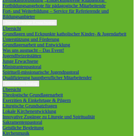
Zertifikatsfortbildung „Entdeckungsreise Kitapastoral“
Fortbildungsangebote für pädagogische Mitarbeitende
Fort- und Weiterbildung – Service für Referierende und
Bildungsanbieter
Jugend / Junge Erwachsene
Übersicht
Grundlagen und Eckpunkte katholischer Kinder- & Jugendarbeit
Unterstützung und Förderung
Grundlagenarbeit und Entwicklung
Was uns ausmacht – Das Event!
Jugendfreizeitstätten
Junge Erwachsene
Ministrantenpastoral
Spirituell-missionarische Jugendpastoral
Qualifizierung hauptberuflicher Mitarbeitender
Glauben im Dialog
Übersicht
Theologische Grundlagenarbeit
Exerzitien & Einkehrtage & Pilgern
Liturgische Grundsatzfragen
Lokale Kirchenentwicklung
Innovative Zugänge zu Liturgie und Spiritualität
Sakramentenpastoral
Geistliche Begleitung
Kirchenmusik