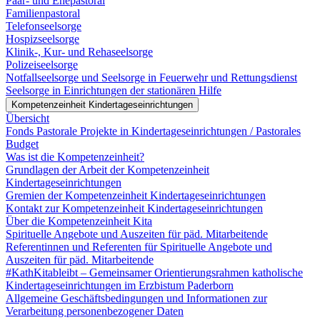
Paar- und Ehepastoral
Familienpastoral
Telefonseelsorge
Hospizseelsorge
Klinik-, Kur- und Rehaseelsorge
Polizeiseelsorge
Notfallseelsorge und Seelsorge in Feuerwehr und Rettungsdienst
Seelsorge in Einrichtungen der stationären Hilfe
Kompetenzeinheit Kindertageseinrichtungen
Übersicht
Fonds Pastorale Projekte in Kindertageseinrichtungen / Pastorales
Budget
Was ist die Kompetenzeinheit?
Grundlagen der Arbeit der Kompetenzeinheit
Kindertageseinrichtungen
Gremien der Kompetenzeinheit Kindertageseinrichtungen
Kontakt zur Kompetenzeinheit Kindertageseinrichtungen
Über die Kompetenzeinheit Kita
Spirituelle Angebote und Auszeiten für päd. Mitarbeitende
Referentinnen und Referenten für Spirituelle Angebote und
Auszeiten für päd. Mitarbeitende
#KathKitableibt – Gemeinsamer Orientierungsrahmen katholische
Kindertageseinrichtungen im Erzbistum Paderborn
Allgemeine Geschäftsbedingungen und Informationen zur
Verarbeitung personenbezogener Daten