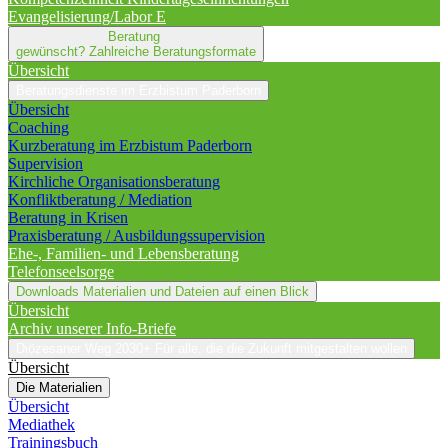
Evangelisierung/Labor E
Beratung
gewünscht?
Zahlreiche Beratungsformate
Übersicht
Beratungsdienste im Erzbistum Paderborn
Übersicht
Coaching
Kurzberatung im Erzbistum Paderborn
Supervision
Kirchliche Organisationsberatung
Konfliktberatung / Mediation
Beratung in Krisen
Praxisberatung / Ausbildungssupervision
Ehe-, Familien- und Lebensberatung
Telefonseelsorge
Downloads
Materialien und Dateien auf einen Blick
Übersicht
Archiv unserer Info-Briefe
Diözesaner Weg 2030+
Für alle, die die Zukunft mitgestalten wollen
Übersicht
Die Materialien
Übersicht
Mediathek
Trainingsbuch