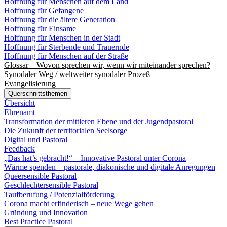
Hoffnung für Menschen auf dem Land
Hoffnung für Gefangene
Hoffnung für die ältere Generation
Hoffnung für Einsame
Hoffnung für Menschen in der Stadt
Hoffnung für Sterbende und Trauernde
Hoffnung für Menschen auf der Straße
Glossar – Wovon sprechen wir, wenn wir miteinander sprechen?
Synodaler Weg / weltweiter synodaler Prozeß
Evangelisierung
Querschnittsthemen
Übersicht
Ehrenamt
Transformation der mittleren Ebene und der Jugendpastoral
Die Zukunft der territorialen Seelsorge
Digital und Pastoral
Feedback
„Das hat’s gebracht!“ – Innovative Pastoral unter Corona
Wärme spenden – pastorale, diakonische und digitale Anregungen
Queersensible Pastoral
Geschlechtersensible Pastoral
Taufberufung / Potenzialförderung
Corona macht erfinderisch – neue Wege gehen
Gründung und Innovation
Best Practice Pastoral