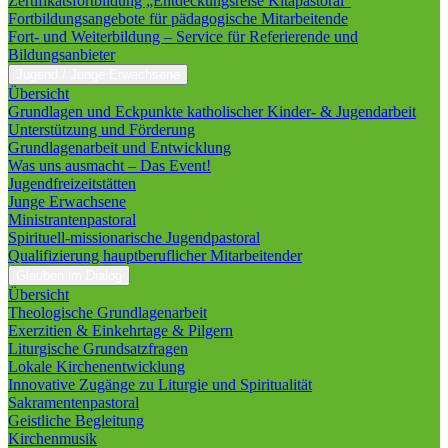
Zertifikatsfortbildung „Entdeckungsreise Kitapastoral“
Fortbildungsangebote für pädagogische Mitarbeitende
Fort- und Weiterbildung – Service für Referierende und
Bildungsanbieter
Jugend / Junge Erwachsene
Übersicht
Grundlagen und Eckpunkte katholischer Kinder- & Jugendarbeit
Unterstützung und Förderung
Grundlagenarbeit und Entwicklung
Was uns ausmacht – Das Event!
Jugendfreizeitstätten
Junge Erwachsene
Ministrantenpastoral
Spirituell-missionarische Jugendpastoral
Qualifizierung hauptberuflicher Mitarbeitender
Glauben im Dialog
Übersicht
Theologische Grundlagenarbeit
Exerzitien & Einkehrtage & Pilgern
Liturgische Grundsatzfragen
Lokale Kirchenentwicklung
Innovative Zugänge zu Liturgie und Spiritualität
Sakramentenpastoral
Geistliche Begleitung
Kirchenmusik