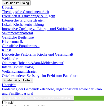
Glauben im Dialog
Übersicht
Theologische Grundlagenarbeit
Exerzitien & Einkehrtage & Pilgern
Liturgische Grundsatzfragen
Lokale Kirchenentwicklung
Innovative Zugänge zu Liturgie und Spiritualität
Sakramentenpastoral
Geistliche Begleitung
Kirchenmusik
Christliche Popularmusik
Kunst
Dialogische Pastoral in Kirche und Gesellschaft
Weltkirche
Ökumene (Johann-Adam-Möhler-Institut)
Interreligiöser Dialog
Weltanschauungsfragen
Orte besonderer Seelsorge im Erzbistum Paderborn
Fördermöglichkeiten
Übersicht
Förderung der Gemeindekatechese, Jugendpastoral sowie der Paar-
und Familienpastoral
Ansprechpersonen
Nehmen Sie direkt Kontakt auf
Übersicht