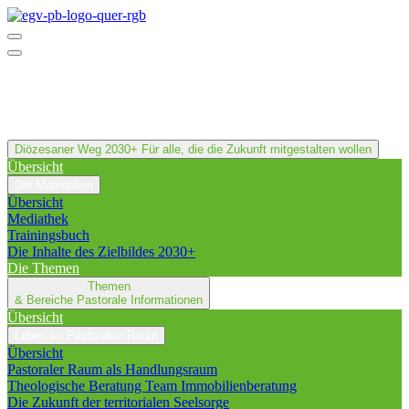
Diözesaner Weg 2030+
Für alle, die die Zukunft mitgestalten wollen
Übersicht
Die Materialien
Übersicht
Mediathek
Trainingsbuch
Die Inhalte des Zielbildes 2030+
Die Themen
Themen
& Bereiche
Pastorale Informationen
Übersicht
Leben im Pastoralen Raum
Übersicht
Pastoraler Raum als Handlungsraum
Theologische Beratung Team Immobilienberatung
Die Zukunft der territorialen Seelsorge