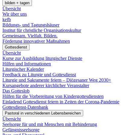
bilden + tagen
Übersicht
Wir über uns
kefb
Bildungs- und Tagungshäuser
Institut für christliche Organisationskultur
Gemeinsam. Vielfalt. Bilden.
Förderung innovativer Maßnahmen
Gottesdienst
Übersicht
Kurse zur Ausbildung liturgischer Dienste
Hilfen und Informationen
Liturgischer Kalender
Feedback zu Liturgie und Gottesdienst
Liturgie und Sakramente feiern – Diözesaner Weg 2030+
Kursangebote anderer kirchlicher Veranstalter
Das Gotteslob
Hilfen für die Vorbereitung von Kindergottesdiensten
Einladend Gottesdienst feiern in Zeiten der Corona-Pandemie
Gottesdienst-Datenbank
Pastoral in verschiedenen Lebensbereichen
Übersicht
Seelsorge für und mit Menschen mit Behinderung
Gefängnisseelsorge