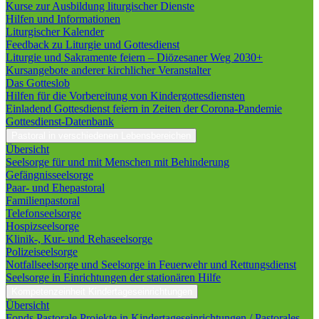
Kurse zur Ausbildung liturgischer Dienste
Hilfen und Informationen
Liturgischer Kalender
Feedback zu Liturgie und Gottesdienst
Liturgie und Sakramente feiern – Diözesaner Weg 2030+
Kursangebote anderer kirchlicher Veranstalter
Das Gotteslob
Hilfen für die Vorbereitung von Kindergottesdiensten
Einladend Gottesdienst feiern in Zeiten der Corona-Pandemie
Gottesdienst-Datenbank
Pastoral in verschiedenen Lebensbereichen
Übersicht
Seelsorge für und mit Menschen mit Behinderung
Gefängnisseelsorge
Paar- und Ehepastoral
Familienpastoral
Telefonseelsorge
Hospizseelsorge
Klinik-, Kur- und Rehaseelsorge
Polizeiseelsorge
Notfallseelsorge und Seelsorge in Feuerwehr und Rettungsdienst
Seelsorge in Einrichtungen der stationären Hilfe
Kompetenzeinheit Kindertageseinrichtungen
Übersicht
Fonds Pastorale Projekte in Kindertageseinrichtungen / Pastorales