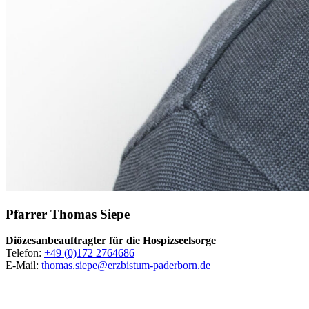
Pfarrer
Thomas
Siepe
Diözesanbeauftragter für die Hospizseelsorge
Telefon:
+49 (0)172 2764686
E-Mail:
thomas.siepe@erzbistum-paderborn.de