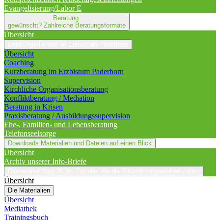
Evangelisierung/Labor E
Beratung
gewünscht?
Zahlreiche Beratungsformate
Übersicht
Beratungsdienste im Erzbistum Paderborn
Übersicht
Coaching
Kurzberatung im Erzbistum Paderborn
Supervision
Kirchliche Organisationsberatung
Konfliktberatung / Mediation
Beratung in Krisen
Praxisberatung / Ausbildungssupervision
Ehe-, Familien- und Lebensberatung
Telefonseelsorge
Downloads
Materialien und Dateien auf einen Blick
Übersicht
Archiv unserer Info-Briefe
Diözesaner Weg 2030+
Für alle, die die Zukunft mitgestalten wollen
Übersicht
Die Materialien
Übersicht
Mediathek
Trainingsbuch