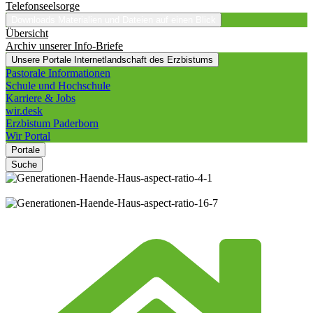
Telefonseelsorge
Downloads
Materialien und Dateien auf einen Blick
Übersicht
Archiv unserer Info-Briefe
Unsere Portale
Internetlandschaft des Erzbistums
Pastorale Informationen
Schule und Hochschule
Karriere & Jobs
wir.desk
Erzbistum Paderborn
Wir Portal
Portale
Suche
© foto.grafs /
Shutterstock.com
© foto.grafs /
Shutterstock.com