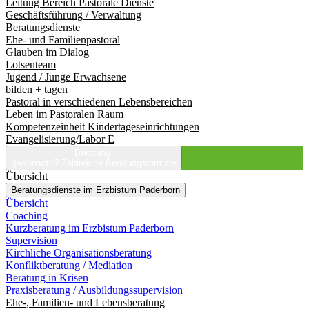
Leitung Bereich Pastorale Dienste
Geschäftsführung / Verwaltung
Beratungsdienste
Ehe- und Familienpastoral
Glauben im Dialog
Lotsenteam
Jugend / Junge Erwachsene
bilden + tagen
Pastoral in verschiedenen Lebensbereichen
Leben im Pastoralen Raum
Kompetenzeinheit Kindertageseinrichtungen
Evangelisierung/Labor E
Beratung
gewünscht?
Zahlreiche Beratungsformate
Übersicht
Beratungsdienste im Erzbistum Paderborn
Übersicht
Coaching
Kurzberatung im Erzbistum Paderborn
Supervision
Kirchliche Organisationsberatung
Konfliktberatung / Mediation
Beratung in Krisen
Praxisberatung / Ausbildungssupervision
Ehe-, Familien- und Lebensberatung