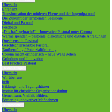
Übersicht
Ehrenamt
Transformation der mittleren Ebene und der Jugendpastoral
Die Zukunft der territorialen Seelsorge
Digital und Pastoral
Feedback
„Das hat’s gebracht!“ – Innovative Pastoral unter Corona
Wärme spenden – pastorale, diakonische und digitale Anregungen
Queersensible Pastoral
Geschlechtersensible Pastoral
Taufberufung / Potenzialförderung
Corona macht erfinderisch – neue Wege gehen
Gründung und Innovation
Best Practice Pastoral
bilden + tagen
Übersicht
Wir über uns
kefb
Bildungs- und Tagungshäuser
Institut für christliche Organisationskultur
Gemeinsam. Vielfalt. Bilden.
Förderung innovativer Maßnahmen
Gottesdienst
Übersicht