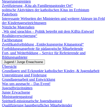
Steuerungsgremien
Zertifizierung „Kita als Familienpastoraler Ort“
politische Aktivitäten der katholischen Kitas im Erzbistum
Paderborn
Interessante Webseiten der Ministerien und weiterer Akteure im Feld
der Kindertageseinrichtungen
Nützliche Materialien
„Wir sind sprachlos – Politik betreibt mit dem KiBiz-Entwurf
Realitätsverweigerung“
Fachberatung
Zertifikatsfortbildung „Entdeckungsreise Kitapastoral“
Fortbildungsangebote für pädagogische Mitarbeitende
Fort- und Weiterbildung – Service für Referierende und
Bildungsanbieter
Jugend / Junge Erwachsene
Übersicht
Grundlagen und Eckpunkte katholischer Kinder- & Jugendarbeit
Unterstützung und Förderung
Grundlagenarbeit und Entwicklung
Was uns ausmacht – Das Event!
Jugendfreizeitstätten
Junge Erwachsene
Ministrantenpastoral
Spirituell-missionarische Jugendpastoral
Qualifizierung hauptberuflicher Mitarbeitender