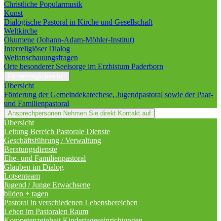
Christliche Popularmusik
Kunst
Dialogische Pastoral in Kirche und Gesellschaft
Weltkirche
Ökumene (Johann-Adam-Möhler-Institut)
Interreligiöser Dialog
Weltanschauungsfragen
Orte besonderer Seelsorge im Erzbistum Paderborn
Fördermöglichkeiten
Übersicht
Förderung der Gemeindekatechese, Jugendpastoral sowie der Paar-
und Familienpastoral
Ansprechpersonen
Nehmen Sie direkt Kontakt auf
Übersicht
Leitung Bereich Pastorale Dienste
Geschäftsführung / Verwaltung
Beratungsdienste
Ehe- und Familienpastoral
Glauben im Dialog
Lotsenteam
Jugend / Junge Erwachsene
bilden + tagen
Pastoral in verschiedenen Lebensbereichen
Leben im Pastoralen Raum
Kompetenzeinheit Kindertageseinrichtungen