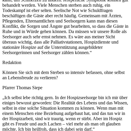
behandelt werden. Viele Menschen sterben auch ruhig, ein
Todeskampf ist eher selten. Seelische Not wie Schuldfragen
beschäftigen die Gäste aber recht häufig. Gemeinsam mit Ärzten,
Pflegenden, Ehrenamtlichen und Seelsorgern kann man diesen
Konflikt, die Sorgen und Ängste gut bearbeiten, so dass die Gäste in
Ruhe und in Würde gehen können. Da müssen wir unsere Rolle als
Seelsorger auch sehr ernst nehmen. Es wäre aus meiner Sicht
überaus wichtig, dass alle Palliativstationen, Hospizdienste und
stationäre Hospize auf die Unterstützung ausgebildeter
Seelsorgerinnen und Seelsorger zählen können.“
Redaktion
Können Sie sich mit dem Sterben so intensiv befassen, ohne selbst
an Lebensfreude zu verlieren?
Pfarrer Thomas Siepe
„Ich selbst lebe richtig gern. In der Hospizseelsorge bin ich mir über
einiges bewusst geworden: Die Realität des Lebens und das Wissen,
selbst in eine solche Situation kommen zu können. Wenn man mit
einem Menschen eine Beziehung aufgebaut hat, und das tun wir in
der Hospizarbeit, sind wir traurig, wenn er stirbt. Aber im Hospiz
gibt es Freude und auch Lachen – viel mehr als man oft glauben
möchte. Ich bin heilfroh, dass ich dabei sein darf.“