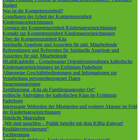
Budget
Was ist die Kompetenzeinheit?
Grundlagen der Arbeit der Kompetenzeinheit
Kindertageseinrichtungen
Gremien der Kompetenzeinheit Kindertageseinrichtungen
Kontakt zur Kompetenzeinheit Kindertageseinrichtungen
Über die Kompetenzeinheit Kita
Spirituelle Angebote und Auszeiten für päd. Mitarbeitende
Referentinnen und Referenten für Spirituelle Angebote und
Auszeiten für päd. Mitarbeitende
#KathKitableibt – Gemeinsamer Orientierungsrahmen katholische
Kindertageseinrichtungen im Erzbistum Paderborn
Allgemeine Geschäftsbedingungen und Informationen zur
Verarbeitung personenbezogener Daten
Steuerungsgremien
Zertifizierung „Kita als Familienpastoraler Ort“
politische Aktivitäten der katholischen Kitas im Erzbistum
Paderborn
Interessante Webseiten der Ministerien und weiterer Akteure im Feld
der Kindertageseinrichtungen
Nützliche Materialien
„Wir sind sprachlos – Politik betreibt mit dem KiBiz-Entwurf
Realitätsverweigerung“
Fachberatung