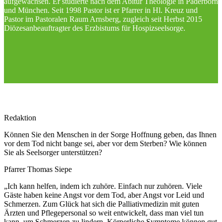
aufgewachsen. Er studierte nach dem Abitur Theologie in Paderborn
und München. Seit 1998 Pastor ist er Pfarrer in Hl. Kreuz und
Pastor im Pastoralen Raum Arnsberg, zugleich seit Herbst 2015
Diözesanbeauftragter des Erzbistums für Hospizseelsorge.
Redaktion
Können Sie den Menschen in der Sorge Hoffnung geben, das Ihnen
vor dem Tod nicht bange sei, aber vor dem Sterben? Wie können
Sie als Seelsorger unterstützen?
Pfarrer Thomas Siepe
„Ich kann helfen, indem ich zuhöre. Einfach nur zuhören. Viele
Gäste haben keine Angst vor dem Tod, aber Angst vor Leid und
Schmerzen. Zum Glück hat sich die Palliativmedizin mit guten
Ärzten und Pflegepersonal so weit entwickelt, dass man viel tun
kann, um Schmerzen zu lindern. Körperliche Symptome können gut