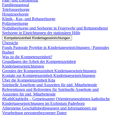
Paar- und Ehepastoral
Familienpastoral
Telefonseelsorge
Hospizseelsorge
Klinik-, Kur- und Rehaseelsorge
Polizeiseelsorge
Notfallseelsorge und Seelsorge in Feuerwehr und Rettungsdienst
Seelsorge in Einrichtungen der stationären Hilfe
Kompetenzeinheit Kindertageseinrichtungen
Übersicht
Fonds Pastorale Projekte in Kindertageseinrichtungen / Pastorales
Budget
Was ist die Kompetenzeinheit?
Grundlagen der Arbeit der Kompetenzeinheit
Kindertageseinrichtungen
Gremien der Kompetenzeinheit Kindertageseinrichtungen
Kontakt zur Kompetenzeinheit Kindertageseinrichtungen
Über die Kompetenzeinheit Kita
Spirituelle Angebote und Auszeiten für päd. Mitarbeitende
Referentinnen und Referenten für Spirituelle Angebote und
Auszeiten für päd. Mitarbeitende
#KathKitableibt – Gemeinsamer Orientierungsrahmen katholische
Kindertageseinrichtungen im Erzbistum Paderborn
Allgemeine Geschäftsbedingungen und Informationen zur
Verarbeitung personenbezogener Daten