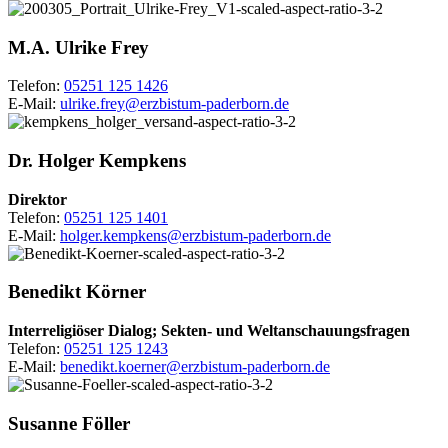
M.A.
Ulrike
Frey
Telefon:
05251 125 1426
E-Mail:
ulrike.frey@erzbistum-paderborn.de
Dr.
Holger
Kempkens
Direktor
Telefon:
05251 125 1401
E-Mail:
holger.kempkens@erzbistum-paderborn.de
Benedikt
Körner
Interreligiöser Dialog; Sekten- und Weltanschauungsfragen
Telefon:
05251 125 1243
E-Mail:
benedikt.koerner@erzbistum-paderborn.de
Susanne
Föller