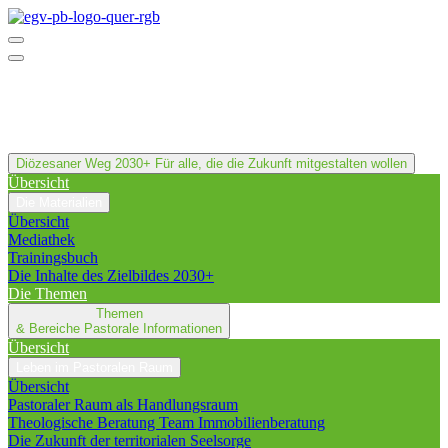
Diözesaner Weg 2030+
Für alle, die die Zukunft mitgestalten wollen
Übersicht
Die Materialien
Übersicht
Mediathek
Trainingsbuch
Die Inhalte des Zielbildes 2030+
Die Themen
Themen
& Bereiche
Pastorale Informationen
Übersicht
Leben im Pastoralen Raum
Übersicht
Pastoraler Raum als Handlungsraum
Theologische Beratung Team Immobilienberatung
Die Zukunft der territorialen Seelsorge