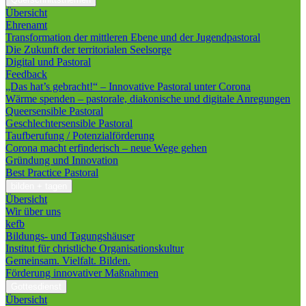
Übersicht
Ehrenamt
Transformation der mittleren Ebene und der Jugendpastoral
Die Zukunft der territorialen Seelsorge
Digital und Pastoral
Feedback
„Das hat’s gebracht!“ – Innovative Pastoral unter Corona
Wärme spenden – pastorale, diakonische und digitale Anregungen
Queersensible Pastoral
Geschlechtersensible Pastoral
Taufberufung / Potenzialförderung
Corona macht erfinderisch – neue Wege gehen
Gründung und Innovation
Best Practice Pastoral
bilden + tagen
Übersicht
Wir über uns
kefb
Bildungs- und Tagungshäuser
Institut für christliche Organisationskultur
Gemeinsam. Vielfalt. Bilden.
Förderung innovativer Maßnahmen
Gottesdienst
Übersicht