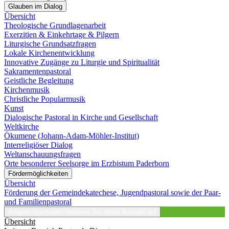
Glauben im Dialog
Übersicht
Theologische Grundlagenarbeit
Exerzitien & Einkehrtage & Pilgern
Liturgische Grundsatzfragen
Lokale Kirchenentwicklung
Innovative Zugänge zu Liturgie und Spiritualität
Sakramentenpastoral
Geistliche Begleitung
Kirchenmusik
Christliche Popularmusik
Kunst
Dialogische Pastoral in Kirche und Gesellschaft
Weltkirche
Ökumene (Johann-Adam-Möhler-Institut)
Interreligiöser Dialog
Weltanschauungsfragen
Orte besonderer Seelsorge im Erzbistum Paderborn
Fördermöglichkeiten
Übersicht
Förderung der Gemeindekatechese, Jugendpastoral sowie der Paar-
und Familienpastoral
Ansprechpersonen
Nehmen Sie direkt Kontakt auf
Übersicht