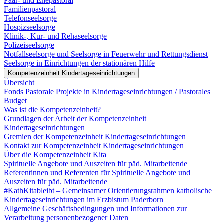
Paar- und Ehepastoral
Familienpastoral
Telefonseelsorge
Hospizseelsorge
Klinik-, Kur- und Rehaseelsorge
Polizeiseelsorge
Notfallseelsorge und Seelsorge in Feuerwehr und Rettungsdienst
Seelsorge in Einrichtungen der stationären Hilfe
Kompetenzeinheit Kindertageseinrichtungen
Übersicht
Fonds Pastorale Projekte in Kindertageseinrichtungen / Pastorales
Budget
Was ist die Kompetenzeinheit?
Grundlagen der Arbeit der Kompetenzeinheit
Kindertageseinrichtungen
Gremien der Kompetenzeinheit Kindertageseinrichtungen
Kontakt zur Kompetenzeinheit Kindertageseinrichtungen
Über die Kompetenzeinheit Kita
Spirituelle Angebote und Auszeiten für päd. Mitarbeitende
Referentinnen und Referenten für Spirituelle Angebote und
Auszeiten für päd. Mitarbeitende
#KathKitableibt – Gemeinsamer Orientierungsrahmen katholische
Kindertageseinrichtungen im Erzbistum Paderborn
Allgemeine Geschäftsbedingungen und Informationen zur
Verarbeitung personenbezogener Daten