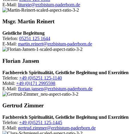
E-Mail:
liturgie@erzbistum-paderborn.de
Msgr.
Martin
Reinert
Geistliche Begleitung
Telefon:
05251 125 1644
E-Mail:
martin.reinert@erzbistum-paderborn.de
Florian
Jansen
Fachbereich Spiritualität, Geistliche Begleitung und Exerzitien
Telefon:
+49 (0)5251 125-1140
Mobil:
+49 (0)171 2995598
E-Mail:
florian.jansen@erzbistum-paderborn.de
Gertrud
Zimmer
Fachbereich Spiritualität, Geistliche Begleitung und Exerzitien
Telefon:
+49 (0)5251 125-1445
E-Mail:
gertrud.zimmer@erzbistum-paderborn.de