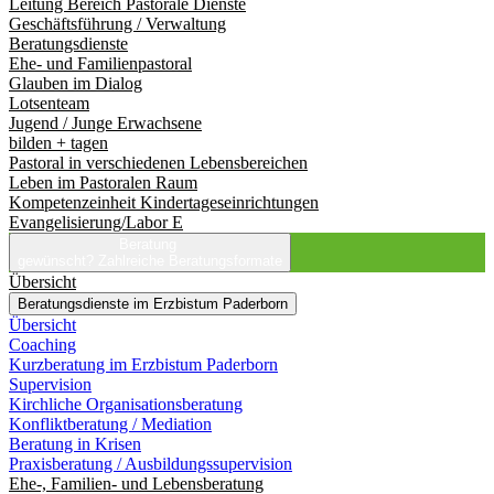
Leitung Bereich Pastorale Dienste
Geschäftsführung / Verwaltung
Beratungsdienste
Ehe- und Familienpastoral
Glauben im Dialog
Lotsenteam
Jugend / Junge Erwachsene
bilden + tagen
Pastoral in verschiedenen Lebensbereichen
Leben im Pastoralen Raum
Kompetenzeinheit Kindertageseinrichtungen
Evangelisierung/Labor E
Beratung
gewünscht?
Zahlreiche Beratungsformate
Übersicht
Beratungsdienste im Erzbistum Paderborn
Übersicht
Coaching
Kurzberatung im Erzbistum Paderborn
Supervision
Kirchliche Organisationsberatung
Konfliktberatung / Mediation
Beratung in Krisen
Praxisberatung / Ausbildungssupervision
Ehe-, Familien- und Lebensberatung