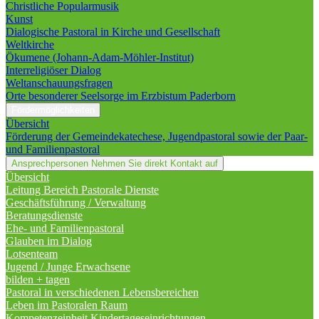
Christliche Popularmusik
Kunst
Dialogische Pastoral in Kirche und Gesellschaft
Weltkirche
Ökumene (Johann-Adam-Möhler-Institut)
Interreligiöser Dialog
Weltanschauungsfragen
Orte besonderer Seelsorge im Erzbistum Paderborn
Fördermöglichkeiten
Übersicht
Förderung der Gemeindekatechese, Jugendpastoral sowie der Paar-
und Familienpastoral
Ansprechpersonen
Nehmen Sie direkt Kontakt auf
Übersicht
Leitung Bereich Pastorale Dienste
Geschäftsführung / Verwaltung
Beratungsdienste
Ehe- und Familienpastoral
Glauben im Dialog
Lotsenteam
Jugend / Junge Erwachsene
bilden + tagen
Pastoral in verschiedenen Lebensbereichen
Leben im Pastoralen Raum
Kompetenzeinheit Kindertageseinrichtungen