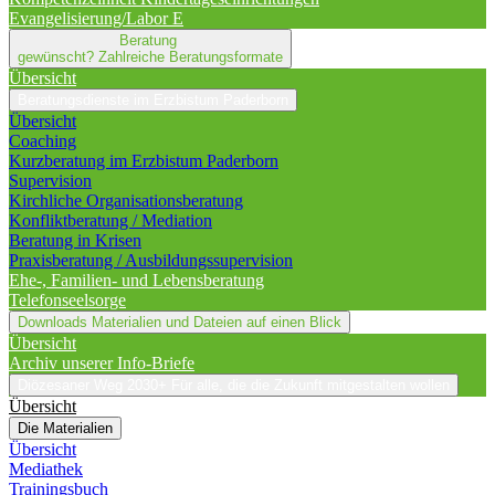
Evangelisierung/Labor E
Beratung
gewünscht?
Zahlreiche Beratungsformate
Übersicht
Beratungsdienste im Erzbistum Paderborn
Übersicht
Coaching
Kurzberatung im Erzbistum Paderborn
Supervision
Kirchliche Organisationsberatung
Konfliktberatung / Mediation
Beratung in Krisen
Praxisberatung / Ausbildungssupervision
Ehe-, Familien- und Lebensberatung
Telefonseelsorge
Downloads
Materialien und Dateien auf einen Blick
Übersicht
Archiv unserer Info-Briefe
Diözesaner Weg 2030+
Für alle, die die Zukunft mitgestalten wollen
Übersicht
Die Materialien
Übersicht
Mediathek
Trainingsbuch