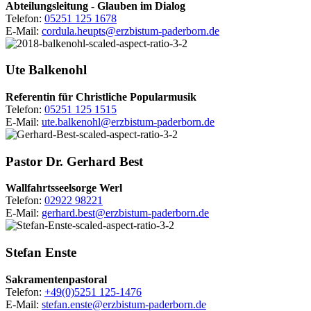
Abteilungsleitung - Glauben im Dialog
Telefon:
05251 125 1678
E-Mail:
cordula.heupts@erzbistum-paderborn.de
Ute
Balkenohl
Referentin für Christliche Popularmusik
Telefon:
05251 125 1515
E-Mail:
ute.balkenohl@erzbistum-paderborn.de
Pastor
Dr.
Gerhard
Best
Wallfahrtsseelsorge Werl
Telefon:
02922 98221
E-Mail:
gerhard.best@erzbistum-paderborn.de
Stefan
Enste
Sakramentenpastoral
Telefon:
+49(0)5251 125-1476
E-Mail:
stefan.enste@erzbistum-paderborn.de