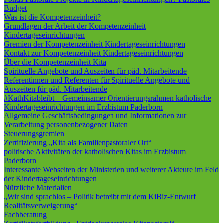
Budget
Was ist die Kompetenzeinheit?
Grundlagen der Arbeit der Kompetenzeinheit
Kindertageseinrichtungen
Gremien der Kompetenzeinheit Kindertageseinrichtungen
Kontakt zur Kompetenzeinheit Kindertageseinrichtungen
Über die Kompetenzeinheit Kita
Spirituelle Angebote und Auszeiten für päd. Mitarbeitende
Referentinnen und Referenten für Spirituelle Angebote und
Auszeiten für päd. Mitarbeitende
#KathKitableibt – Gemeinsamer Orientierungsrahmen katholische
Kindertageseinrichtungen im Erzbistum Paderborn
Allgemeine Geschäftsbedingungen und Informationen zur
Verarbeitung personenbezogener Daten
Steuerungsgremien
Zertifizierung „Kita als Familienpastoraler Ort“
politische Aktivitäten der katholischen Kitas im Erzbistum
Paderborn
Interessante Webseiten der Ministerien und weiterer Akteure im Feld
der Kindertageseinrichtungen
Nützliche Materialien
„Wir sind sprachlos – Politik betreibt mit dem KiBiz-Entwurf
Realitätsverweigerung“
Fachberatung