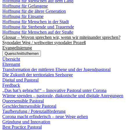
Hoffnung für Menschen auf dem Land
Hoffnung für Gefangene
Hoffnung für die ältere Generation
Hoffnung für Einsame
Hoffnung für Menschen in der Stadt
Hoffnung für Sterbende und Trauernde
Hoffnung für Menschen auf der Straße
Glossar – Wovon sprechen wir, wenn wir miteinander sprechen?
Synodaler Weg / weltweiter synodaler Prozeß
Evangelisierung
Querschnittsthemen
Übersicht
Ehrenamt
Transformation der mittleren Ebene und der Jugendpastoral
Die Zukunft der territorialen Seelsorge
Digital und Pastoral
Feedback
„Das hat’s gebracht!“ – Innovative Pastoral unter Corona
Wärme spenden – pastorale, diakonische und digitale Anregungen
Queersensible Pastoral
Geschlechtersensible Pastoral
Taufberufung / Potenzialförderung
Corona macht erfinderisch – neue Wege gehen
Gründung und Innovation
Best Practice Pastoral