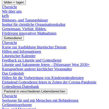
bilden + tagen
Übersicht
Wir über uns
kefb
Bildungs- und Tagungshäuser
Institut für christliche Organisationskultur
Gemeinsam. Vielfalt. Bilden.
Förderung innovativer Maßnahmen
Gottesdienst
Übersicht
Kurse zur Ausbildung liturgischer Dienste
Hilfen und Informationen
Liturgischer Kalender
Feedback zu Liturgie und Gottesdienst
Liturgie und Sakramente feiern – Diözesaner Weg 2030+
Kursangebote anderer kirchlicher Veranstalter
Das Gotteslob
Hilfen für die Vorbereitung von Kindergottesdiensten
Einladend Gottesdienst feiern in Zeiten der Corona-Pandemie
Gottesdienst-Datenbank
Pastoral in verschiedenen Lebensbereichen
Übersicht
Seelsorge für und mit Menschen mit Behinderung
Gefängnisseelsorge