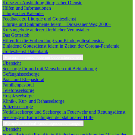
Kurse zur Ausbildung liturgischer Dienste
Hilfen und Informationen
Liturgischer Kalender
Feedback zu Liturgie und Gottesdienst
Liturgie und Sakramente feiern – Diözesaner Weg 2030+
Kursangebote anderer kirchlicher Veranstalter
Das Gotteslob
Hilfen für die Vorbereitung von Kindergottesdiensten
Einladend Gottesdienst feiern in Zeiten der Corona-Pandemie
Gottesdienst-Datenbank
Pastoral in verschiedenen Lebensbereichen
Übersicht
Seelsorge für und mit Menschen mit Behinderung
Gefängnisseelsorge
Paar- und Ehepastoral
Familienpastoral
Telefonseelsorge
Hospizseelsorge
Klinik-, Kur- und Rehaseelsorge
Polizeiseelsorge
Notfallseelsorge und Seelsorge in Feuerwehr und Rettungsdienst
Seelsorge in Einrichtungen der stationären Hilfe
Kompetenzeinheit Kindertageseinrichtungen
Übersicht
Fonds Pastorale Projekte in Kindertageseinrichtungen / Pastorales