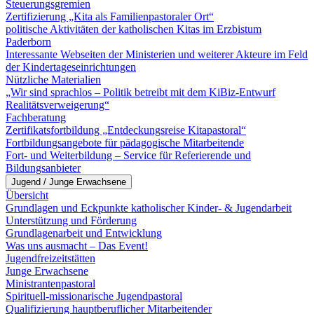
Steuerungsgremien
Zertifizierung „Kita als Familienpastoraler Ort“
politische Aktivitäten der katholischen Kitas im Erzbistum
Paderborn
Interessante Webseiten der Ministerien und weiterer Akteure im Feld
der Kindertageseinrichtungen
Nützliche Materialien
„Wir sind sprachlos – Politik betreibt mit dem KiBiz-Entwurf
Realitätsverweigerung“
Fachberatung
Zertifikatsfortbildung „Entdeckungsreise Kitapastoral“
Fortbildungsangebote für pädagogische Mitarbeitende
Fort- und Weiterbildung – Service für Referierende und
Bildungsanbieter
Jugend / Junge Erwachsene
Übersicht
Grundlagen und Eckpunkte katholischer Kinder- & Jugendarbeit
Unterstützung und Förderung
Grundlagenarbeit und Entwicklung
Was uns ausmacht – Das Event!
Jugendfreizeitstätten
Junge Erwachsene
Ministrantenpastoral
Spirituell-missionarische Jugendpastoral
Qualifizierung hauptberuflicher Mitarbeitender