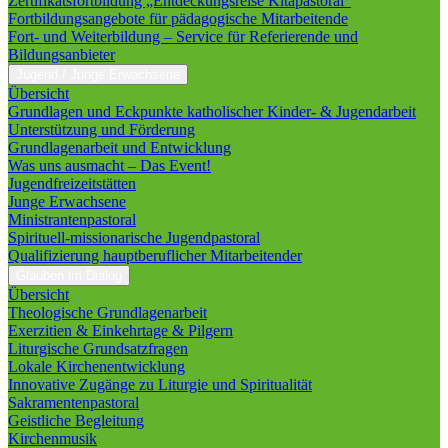
Zertifikatsfortbildung „Entdeckungsreise Kitapastoral“
Fortbildungsangebote für pädagogische Mitarbeitende
Fort- und Weiterbildung – Service für Referierende und
Bildungsanbieter
Jugend / Junge Erwachsene
Übersicht
Grundlagen und Eckpunkte katholischer Kinder- & Jugendarbeit
Unterstützung und Förderung
Grundlagenarbeit und Entwicklung
Was uns ausmacht – Das Event!
Jugendfreizeitstätten
Junge Erwachsene
Ministrantenpastoral
Spirituell-missionarische Jugendpastoral
Qualifizierung hauptberuflicher Mitarbeitender
Glauben im Dialog
Übersicht
Theologische Grundlagenarbeit
Exerzitien & Einkehrtage & Pilgern
Liturgische Grundsatzfragen
Lokale Kirchenentwicklung
Innovative Zugänge zu Liturgie und Spiritualität
Sakramentenpastoral
Geistliche Begleitung
Kirchenmusik