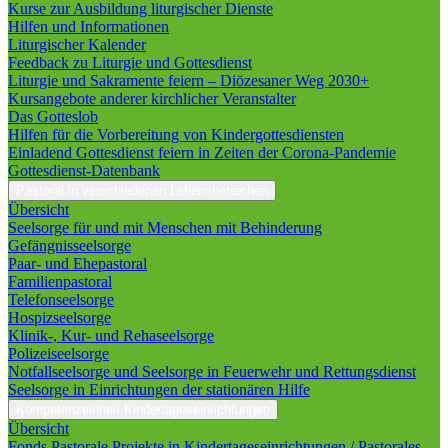
Kurse zur Ausbildung liturgischer Dienste
Hilfen und Informationen
Liturgischer Kalender
Feedback zu Liturgie und Gottesdienst
Liturgie und Sakramente feiern – Diözesaner Weg 2030+
Kursangebote anderer kirchlicher Veranstalter
Das Gotteslob
Hilfen für die Vorbereitung von Kindergottesdiensten
Einladend Gottesdienst feiern in Zeiten der Corona-Pandemie
Gottesdienst-Datenbank
Pastoral in verschiedenen Lebensbereichen
Übersicht
Seelsorge für und mit Menschen mit Behinderung
Gefängnisseelsorge
Paar- und Ehepastoral
Familienpastoral
Telefonseelsorge
Hospizseelsorge
Klinik-, Kur- und Rehaseelsorge
Polizeiseelsorge
Notfallseelsorge und Seelsorge in Feuerwehr und Rettungsdienst
Seelsorge in Einrichtungen der stationären Hilfe
Kompetenzeinheit Kindertageseinrichtungen
Übersicht
Fonds Pastorale Projekte in Kindertageseinrichtungen / Pastorales