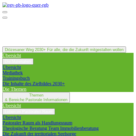
Diözesaner Weg 2030+
Für alle, die die Zukunft mitgestalten wollen
Übersicht
Die Materialien
Übersicht
Mediathek
Trainingsbuch
Die Inhalte des Zielbildes 2030+
Die Themen
Themen
& Bereiche
Pastorale Informationen
Übersicht
Leben im Pastoralen Raum
Übersicht
Pastoraler Raum als Handlungsraum
Theologische Beratung Team Immobilienberatung
Die Zukunft der territorialen Seelsorge