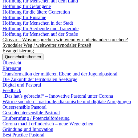
Hoffnung für Menschen auf dem Land
Hoffnung für Gefangene
Hoffnung für die ältere Generation
Hoffnung für Einsame
Hoffnung für Menschen in der Stadt
Hoffnung für Sterbende und Trauernde
Hoffnung für Menschen auf der Straße
Glossar – Wovon sprechen wir, wenn wir miteinander sprechen?
Synodaler Weg / weltweiter synodaler Prozeß
Evangelisierung
Querschnittsthemen
Übersicht
Ehrenamt
Transformation der mittleren Ebene und der Jugendpastoral
Die Zukunft der territorialen Seelsorge
Digital und Pastoral
Feedback
„Das hat’s gebracht!“ – Innovative Pastoral unter Corona
Wärme spenden – pastorale, diakonische und digitale Anregungen
Queersensible Pastoral
Geschlechtersensible Pastoral
Taufberufung / Potenzialförderung
Corona macht erfinderisch – neue Wege gehen
Gründung und Innovation
Best Practice Pastoral