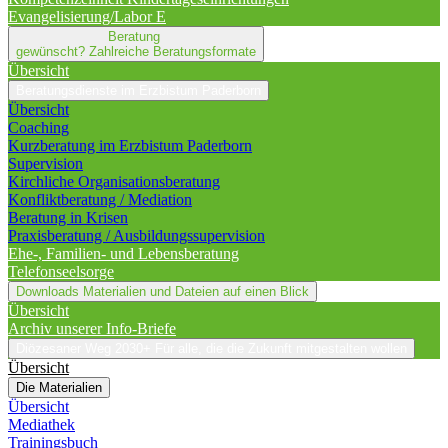
Evangelisierung/Labor E
Beratung
gewünscht?
Zahlreiche Beratungsformate
Übersicht
Beratungsdienste im Erzbistum Paderborn
Übersicht
Coaching
Kurzberatung im Erzbistum Paderborn
Supervision
Kirchliche Organisationsberatung
Konfliktberatung / Mediation
Beratung in Krisen
Praxisberatung / Ausbildungssupervision
Ehe-, Familien- und Lebensberatung
Telefonseelsorge
Downloads
Materialien und Dateien auf einen Blick
Übersicht
Archiv unserer Info-Briefe
Diözesaner Weg 2030+
Für alle, die die Zukunft mitgestalten wollen
Übersicht
Die Materialien
Übersicht
Mediathek
Trainingsbuch