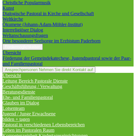
Christliche Popularmusik
Kunst
Dialogische Pastoral in Kirche und Gesellschaft
Weltkirche
Ökumene (Johann-Adam-Möhler-Institut)
Interreligiöser Dialog
Weltanschauungsfragen
Orte besonderer Seelsorge im Erzbistum Paderborn
Fördermöglichkeiten
Übersicht
Förderung der Gemeindekatechese, Jugendpastoral sowie der Paar-
und Familienpastoral
Ansprechpersonen
Nehmen Sie direkt Kontakt auf
Übersicht
Leitung Bereich Pastorale Dienste
Geschäftsführung / Verwaltung
Beratungsdienste
Ehe- und Familienpastoral
Glauben im Dialog
Lotsenteam
Jugend / Junge Erwachsene
bilden + tagen
Pastoral in verschiedenen Lebensbereichen
Leben im Pastoralen Raum
Kompetenzeinheit Kindertageseinrichtungen