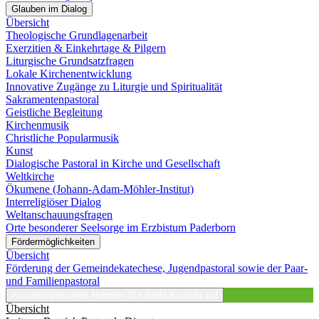
Glauben im Dialog
Übersicht
Theologische Grundlagenarbeit
Exerzitien & Einkehrtage & Pilgern
Liturgische Grundsatzfragen
Lokale Kirchenentwicklung
Innovative Zugänge zu Liturgie und Spiritualität
Sakramentenpastoral
Geistliche Begleitung
Kirchenmusik
Christliche Popularmusik
Kunst
Dialogische Pastoral in Kirche und Gesellschaft
Weltkirche
Ökumene (Johann-Adam-Möhler-Institut)
Interreligiöser Dialog
Weltanschauungsfragen
Orte besonderer Seelsorge im Erzbistum Paderborn
Fördermöglichkeiten
Übersicht
Förderung der Gemeindekatechese, Jugendpastoral sowie der Paar-
und Familienpastoral
Ansprechpersonen
Nehmen Sie direkt Kontakt auf
Übersicht