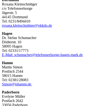
Roxana Kleinschnittger
c/o Telefonseelsorge
Jägerstr. 5
44145 Dortmund
Tel: 0231/8494410
roxana.kleinschnittger@ekkdo.de
Hagen
Dr. Stefan Schumacher
Dödterstr. 10
58095 Hagen
Tel: 02331/17773
E-Mail: schumacher@telefonseelsorge-hagen-mark.de
Hamm
Martin Simon
Postfach 2544
58015 Hamm
Tel: 02381/28083
Simon@tshamm.de
Paderborn
Evelyne Müller
Postfach 2642
33056 Paderborn