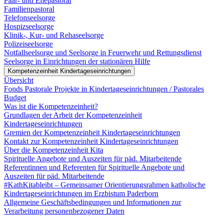
Paar- und Ehepastoral
Familienpastoral
Telefonseelsorge
Hospizseelsorge
Klinik-, Kur- und Rehaseelsorge
Polizeiseelsorge
Notfallseelsorge und Seelsorge in Feuerwehr und Rettungsdienst
Seelsorge in Einrichtungen der stationären Hilfe
Kompetenzeinheit Kindertageseinrichtungen
Übersicht
Fonds Pastorale Projekte in Kindertageseinrichtungen / Pastorales
Budget
Was ist die Kompetenzeinheit?
Grundlagen der Arbeit der Kompetenzeinheit
Kindertageseinrichtungen
Gremien der Kompetenzeinheit Kindertageseinrichtungen
Kontakt zur Kompetenzeinheit Kindertageseinrichtungen
Über die Kompetenzeinheit Kita
Spirituelle Angebote und Auszeiten für päd. Mitarbeitende
Referentinnen und Referenten für Spirituelle Angebote und
Auszeiten für päd. Mitarbeitende
#KathKitableibt – Gemeinsamer Orientierungsrahmen katholische
Kindertageseinrichtungen im Erzbistum Paderborn
Allgemeine Geschäftsbedingungen und Informationen zur
Verarbeitung personenbezogener Daten