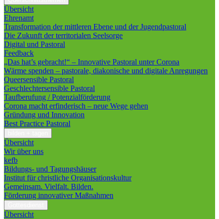
Übersicht
Ehrenamt
Transformation der mittleren Ebene und der Jugendpastoral
Die Zukunft der territorialen Seelsorge
Digital und Pastoral
Feedback
„Das hat’s gebracht!“ – Innovative Pastoral unter Corona
Wärme spenden – pastorale, diakonische und digitale Anregungen
Queersensible Pastoral
Geschlechtersensible Pastoral
Taufberufung / Potenzialförderung
Corona macht erfinderisch – neue Wege gehen
Gründung und Innovation
Best Practice Pastoral
bilden + tagen
Übersicht
Wir über uns
kefb
Bildungs- und Tagungshäuser
Institut für christliche Organisationskultur
Gemeinsam. Vielfalt. Bilden.
Förderung innovativer Maßnahmen
Gottesdienst
Übersicht