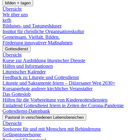
bilden + tagen
Übersicht
Wir über uns
kefb
Bildungs- und Tagungshäuser
Institut für christliche Organisationskultur
Gemeinsam. Vielfalt. Bilden.
Förderung innovativer Maßnahmen
Gottesdienst
Übersicht
Kurse zur Ausbildung liturgischer Dienste
Hilfen und Informationen
Liturgischer Kalender
Feedback zu Liturgie und Gottesdienst
Liturgie und Sakramente feiern – Diözesaner Weg 2030+
Kursangebote anderer kirchlicher Veranstalter
Das Gotteslob
Hilfen für die Vorbereitung von Kindergottesdiensten
Einladend Gottesdienst feiern in Zeiten der Corona-Pandemie
Gottesdienst-Datenbank
Pastoral in verschiedenen Lebensbereichen
Übersicht
Seelsorge für und mit Menschen mit Behinderung
Gefängnisseelsorge