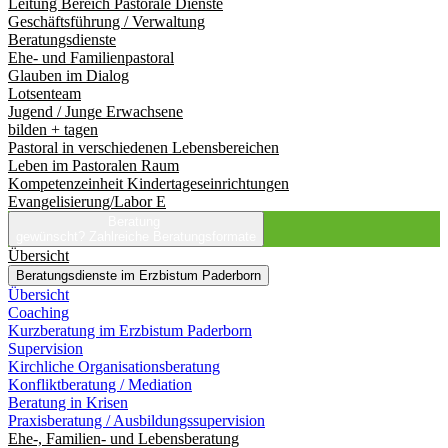
Leitung Bereich Pastorale Dienste
Geschäftsführung / Verwaltung
Beratungsdienste
Ehe- und Familienpastoral
Glauben im Dialog
Lotsenteam
Jugend / Junge Erwachsene
bilden + tagen
Pastoral in verschiedenen Lebensbereichen
Leben im Pastoralen Raum
Kompetenzeinheit Kindertageseinrichtungen
Evangelisierung/Labor E
Beratung
gewünscht?
Zahlreiche Beratungsformate
Übersicht
Beratungsdienste im Erzbistum Paderborn
Übersicht
Coaching
Kurzberatung im Erzbistum Paderborn
Supervision
Kirchliche Organisationsberatung
Konfliktberatung / Mediation
Beratung in Krisen
Praxisberatung / Ausbildungssupervision
Ehe-, Familien- und Lebensberatung