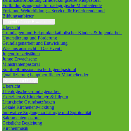
Zertifikatsfortbildung „Entdeckungsreise Kitapastoral“
Fortbildungsangebote für pädagogische Mitarbeitende
Fort- und Weiterbildung – Service für Referierende und
Bildungsanbieter
Jugend / Junge Erwachsene
Übersicht
Grundlagen und Eckpunkte katholischer Kinder- & Jugendarbeit
Unterstützung und Förderung
Grundlagenarbeit und Entwicklung
Was uns ausmacht – Das Event!
Jugendfreizeitstätten
Junge Erwachsene
Ministrantenpastoral
Spirituell-missionarische Jugendpastoral
Qualifizierung hauptberuflicher Mitarbeitender
Glauben im Dialog
Übersicht
Theologische Grundlagenarbeit
Exerzitien & Einkehrtage & Pilgern
Liturgische Grundsatzfragen
Lokale Kirchenentwicklung
Innovative Zugänge zu Liturgie und Spiritualität
Sakramentenpastoral
Geistliche Begleitung
Kirchenmusik