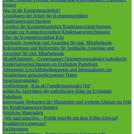
Budget
Was ist die Kompetenzeinheit?
Grundlagen der Arbeit der Kompetenzeinheit
Kindertageseinrichtungen
Gremien der Kompetenzeinheit Kindertageseinrichtungen
Kontakt zur Kompetenzeinheit Kindertageseinrichtungen
Über die Kompetenzeinheit Kita
Spirituelle Angebote und Auszeiten für päd. Mitarbeitende
Referentinnen und Referenten für Spirituelle Angebote und
Auszeiten für päd. Mitarbeitende
#KathKitableibt – Gemeinsamer Orientierungsrahmen katholische
Kindertageseinrichtungen im Erzbistum Paderborn
Allgemeine Geschäftsbedingungen und Informationen zur
Verarbeitung personenbezogener Daten
Steuerungsgremien
Zertifizierung „Kita als Familienpastoraler Ort“
politische Aktivitäten der katholischen Kitas im Erzbistum
Paderborn
Interessante Webseiten der Ministerien und weiterer Akteure im Feld
der Kindertageseinrichtungen
Nützliche Materialien
„Wir sind sprachlos – Politik betreibt mit dem KiBiz-Entwurf
Realitätsverweigerung“
Fachberatung