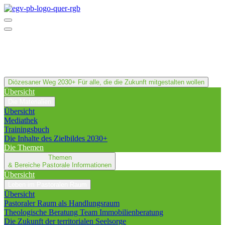
Diözesaner Weg 2030+
Für alle, die die Zukunft mitgestalten wollen
Übersicht
Die Materialien
Übersicht
Mediathek
Trainingsbuch
Die Inhalte des Zielbildes 2030+
Die Themen
Themen
& Bereiche
Pastorale Informationen
Übersicht
Leben im Pastoralen Raum
Übersicht
Pastoraler Raum als Handlungsraum
Theologische Beratung Team Immobilienberatung
Die Zukunft der territorialen Seelsorge