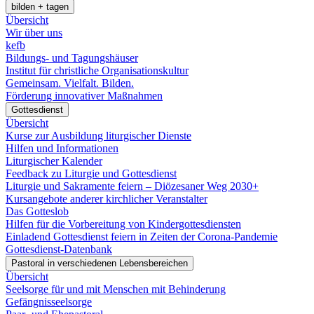
bilden + tagen
Übersicht
Wir über uns
kefb
Bildungs- und Tagungshäuser
Institut für christliche Organisationskultur
Gemeinsam. Vielfalt. Bilden.
Förderung innovativer Maßnahmen
Gottesdienst
Übersicht
Kurse zur Ausbildung liturgischer Dienste
Hilfen und Informationen
Liturgischer Kalender
Feedback zu Liturgie und Gottesdienst
Liturgie und Sakramente feiern – Diözesaner Weg 2030+
Kursangebote anderer kirchlicher Veranstalter
Das Gotteslob
Hilfen für die Vorbereitung von Kindergottesdiensten
Einladend Gottesdienst feiern in Zeiten der Corona-Pandemie
Gottesdienst-Datenbank
Pastoral in verschiedenen Lebensbereichen
Übersicht
Seelsorge für und mit Menschen mit Behinderung
Gefängnisseelsorge