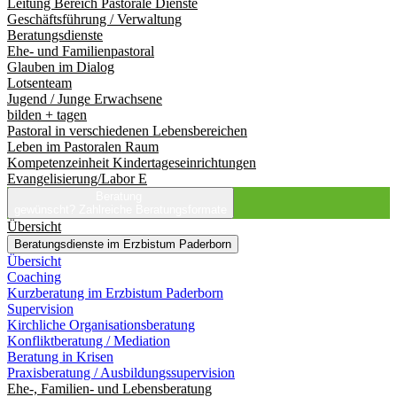
Leitung Bereich Pastorale Dienste
Geschäftsführung / Verwaltung
Beratungsdienste
Ehe- und Familienpastoral
Glauben im Dialog
Lotsenteam
Jugend / Junge Erwachsene
bilden + tagen
Pastoral in verschiedenen Lebensbereichen
Leben im Pastoralen Raum
Kompetenzeinheit Kindertageseinrichtungen
Evangelisierung/Labor E
Beratung
gewünscht?
Zahlreiche Beratungsformate
Übersicht
Beratungsdienste im Erzbistum Paderborn
Übersicht
Coaching
Kurzberatung im Erzbistum Paderborn
Supervision
Kirchliche Organisationsberatung
Konfliktberatung / Mediation
Beratung in Krisen
Praxisberatung / Ausbildungssupervision
Ehe-, Familien- und Lebensberatung