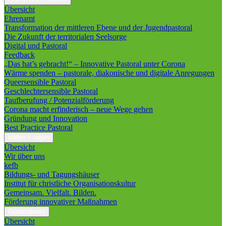
Übersicht
Ehrenamt
Transformation der mittleren Ebene und der Jugendpastoral
Die Zukunft der territorialen Seelsorge
Digital und Pastoral
Feedback
„Das hat’s gebracht!“ – Innovative Pastoral unter Corona
Wärme spenden – pastorale, diakonische und digitale Anregungen
Queersensible Pastoral
Geschlechtersensible Pastoral
Taufberufung / Potenzialförderung
Corona macht erfinderisch – neue Wege gehen
Gründung und Innovation
Best Practice Pastoral
bilden + tagen
Übersicht
Wir über uns
kefb
Bildungs- und Tagungshäuser
Institut für christliche Organisationskultur
Gemeinsam. Vielfalt. Bilden.
Förderung innovativer Maßnahmen
Gottesdienst
Übersicht