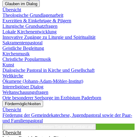
Glauben im Dialog
Übersicht
Theologische Grundlagenarbeit
Exerzitien & Einkehrtage & Pilgern
Liturgische Grundsatzfragen
Lokale Kirchenentwicklung
Innovative Zugänge zu Liturgie und Spiritualität
Sakramentenpastoral
Geistliche Begleitung
Kirchenmusik
Christliche Popularmusik
Kunst
Dialogische Pastoral in Kirche und Gesellschaft
Weltkirche
Ökumene (Johann-Adam-Möhler-Institut)
Interreligiöser Dialog
Weltanschauungsfragen
Orte besonderer Seelsorge im Erzbistum Paderborn
Fördermöglichkeiten
Übersicht
Förderung der Gemeindekatechese, Jugendpastoral sowie der Paar-
und Familienpastoral
Ansprechpersonen
Nehmen Sie direkt Kontakt auf
Übersicht