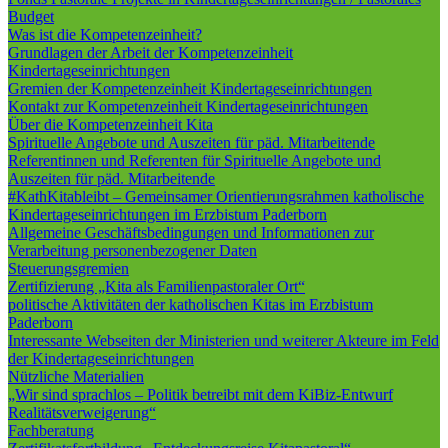
Budget
Was ist die Kompetenzeinheit?
Grundlagen der Arbeit der Kompetenzeinheit
Kindertageseinrichtungen
Gremien der Kompetenzeinheit Kindertageseinrichtungen
Kontakt zur Kompetenzeinheit Kindertageseinrichtungen
Über die Kompetenzeinheit Kita
Spirituelle Angebote und Auszeiten für päd. Mitarbeitende
Referentinnen und Referenten für Spirituelle Angebote und
Auszeiten für päd. Mitarbeitende
#KathKitableibt – Gemeinsamer Orientierungsrahmen katholische
Kindertageseinrichtungen im Erzbistum Paderborn
Allgemeine Geschäftsbedingungen und Informationen zur
Verarbeitung personenbezogener Daten
Steuerungsgremien
Zertifizierung „Kita als Familienpastoraler Ort“
politische Aktivitäten der katholischen Kitas im Erzbistum
Paderborn
Interessante Webseiten der Ministerien und weiterer Akteure im Feld
der Kindertageseinrichtungen
Nützliche Materialien
„Wir sind sprachlos – Politik betreibt mit dem KiBiz-Entwurf
Realitätsverweigerung“
Fachberatung