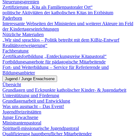
Steuerungsgremien
Zertifizierung „Kita als Familienpastoraler Ort“
politische Aktivitäten der katholischen Kitas im Erzbistum
Paderborn
Interessante Webseiten der Ministerien und weiterer Akteure im Feld
der Kindertageseinrichtungen
Nützliche Materialien
„Wir sind sprachlos – Politik betreibt mit dem KiBiz-Entwurf
Realitätsverweigerung“
Fachberatung
Zertifikatsfortbildung „Entdeckungsreise Kitapastoral“
Fortbildungsangebote für pädagogische Mitarbeitende
Fort- und Weiterbildung – Service für Referierende und
Bildungsanbieter
Jugend / Junge Erwachsene
Übersicht
Grundlagen und Eckpunkte katholischer Kinder- & Jugendarbeit
Unterstützung und Förderung
Grundlagenarbeit und Entwicklung
Was uns ausmacht – Das Event!
Jugendfreizeitstätten
Junge Erwachsene
Ministrantenpastoral
Spirituell-missionarische Jugendpastoral
Qualifizierung hauptberuflicher Mitarbeitender