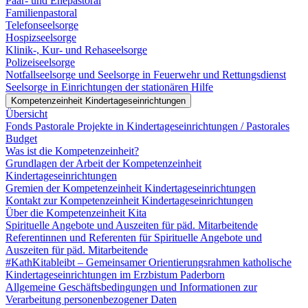
Paar- und Ehepastoral
Familienpastoral
Telefonseelsorge
Hospizseelsorge
Klinik-, Kur- und Rehaseelsorge
Polizeiseelsorge
Notfallseelsorge und Seelsorge in Feuerwehr und Rettungsdienst
Seelsorge in Einrichtungen der stationären Hilfe
Kompetenzeinheit Kindertageseinrichtungen
Übersicht
Fonds Pastorale Projekte in Kindertageseinrichtungen / Pastorales
Budget
Was ist die Kompetenzeinheit?
Grundlagen der Arbeit der Kompetenzeinheit
Kindertageseinrichtungen
Gremien der Kompetenzeinheit Kindertageseinrichtungen
Kontakt zur Kompetenzeinheit Kindertageseinrichtungen
Über die Kompetenzeinheit Kita
Spirituelle Angebote und Auszeiten für päd. Mitarbeitende
Referentinnen und Referenten für Spirituelle Angebote und
Auszeiten für päd. Mitarbeitende
#KathKitableibt – Gemeinsamer Orientierungsrahmen katholische
Kindertageseinrichtungen im Erzbistum Paderborn
Allgemeine Geschäftsbedingungen und Informationen zur
Verarbeitung personenbezogener Daten