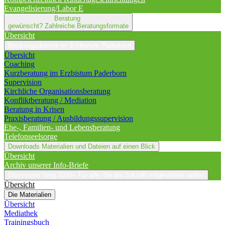
Evangelisierung/Labor E
Beratung
gewünscht?
Zahlreiche Beratungsformate
Übersicht
Beratungsdienste im Erzbistum Paderborn
Übersicht
Coaching
Kurzberatung im Erzbistum Paderborn
Supervision
Kirchliche Organisationsberatung
Konfliktberatung / Mediation
Beratung in Krisen
Praxisberatung / Ausbildungssupervision
Ehe-, Familien- und Lebensberatung
Telefonseelsorge
Downloads
Materialien und Dateien auf einen Blick
Übersicht
Archiv unserer Info-Briefe
Diözesaner Weg 2030+
Für alle, die die Zukunft mitgestalten wollen
Übersicht
Die Materialien
Übersicht
Mediathek
Trainingsbuch