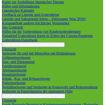
Kurse zur Ausbildung liturgischer Dienste
Hilfen und Informationen
Liturgischer Kalender
Feedback zu Liturgie und Gottesdienst
Liturgie und Sakramente feiern – Diözesaner Weg 2030+
Kursangebote anderer kirchlicher Veranstalter
Das Gotteslob
Hilfen für die Vorbereitung von Kindergottesdiensten
Einladend Gottesdienst feiern in Zeiten der Corona-Pandemie
Gottesdienst-Datenbank
Pastoral in verschiedenen Lebensbereichen
Übersicht
Seelsorge für und mit Menschen mit Behinderung
Gefängnisseelsorge
Paar- und Ehepastoral
Familienpastoral
Telefonseelsorge
Hospizseelsorge
Klinik-, Kur- und Rehaseelsorge
Polizeiseelsorge
Notfallseelsorge und Seelsorge in Feuerwehr und Rettungsdienst
Seelsorge in Einrichtungen der stationären Hilfe
Kompetenzeinheit Kindertageseinrichtungen
Übersicht
Fonds Pastorale Projekte in Kindertageseinrichtungen / Pastorales