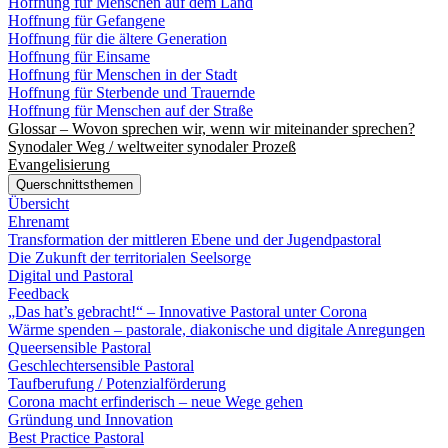
Hoffnung für Menschen auf dem Land
Hoffnung für Gefangene
Hoffnung für die ältere Generation
Hoffnung für Einsame
Hoffnung für Menschen in der Stadt
Hoffnung für Sterbende und Trauernde
Hoffnung für Menschen auf der Straße
Glossar – Wovon sprechen wir, wenn wir miteinander sprechen?
Synodaler Weg / weltweiter synodaler Prozeß
Evangelisierung
Querschnittsthemen
Übersicht
Ehrenamt
Transformation der mittleren Ebene und der Jugendpastoral
Die Zukunft der territorialen Seelsorge
Digital und Pastoral
Feedback
„Das hat’s gebracht!“ – Innovative Pastoral unter Corona
Wärme spenden – pastorale, diakonische und digitale Anregungen
Queersensible Pastoral
Geschlechtersensible Pastoral
Taufberufung / Potenzialförderung
Corona macht erfinderisch – neue Wege gehen
Gründung und Innovation
Best Practice Pastoral