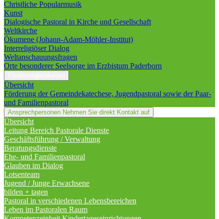
Christliche Popularmusik
Kunst
Dialogische Pastoral in Kirche und Gesellschaft
Weltkirche
Ökumene (Johann-Adam-Möhler-Institut)
Interreligiöser Dialog
Weltanschauungsfragen
Orte besonderer Seelsorge im Erzbistum Paderborn
Fördermöglichkeiten
Übersicht
Förderung der Gemeindekatechese, Jugendpastoral sowie der Paar-
und Familienpastoral
Ansprechpersonen
Nehmen Sie direkt Kontakt auf
Übersicht
Leitung Bereich Pastorale Dienste
Geschäftsführung / Verwaltung
Beratungsdienste
Ehe- und Familienpastoral
Glauben im Dialog
Lotsenteam
Jugend / Junge Erwachsene
bilden + tagen
Pastoral in verschiedenen Lebensbereichen
Leben im Pastoralen Raum
Kompetenzeinheit Kindertageseinrichtungen