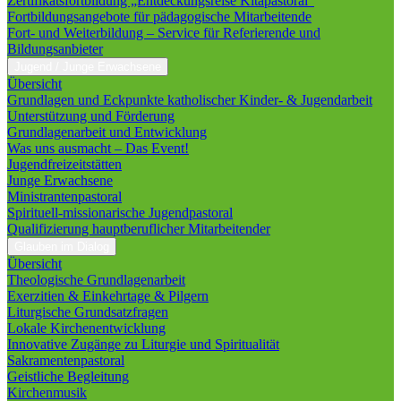
Zertifikatsfortbildung „Entdeckungsreise Kitapastoral“
Fortbildungsangebote für pädagogische Mitarbeitende
Fort- und Weiterbildung – Service für Referierende und
Bildungsanbieter
Jugend / Junge Erwachsene
Übersicht
Grundlagen und Eckpunkte katholischer Kinder- & Jugendarbeit
Unterstützung und Förderung
Grundlagenarbeit und Entwicklung
Was uns ausmacht – Das Event!
Jugendfreizeitstätten
Junge Erwachsene
Ministrantenpastoral
Spirituell-missionarische Jugendpastoral
Qualifizierung hauptberuflicher Mitarbeitender
Glauben im Dialog
Übersicht
Theologische Grundlagenarbeit
Exerzitien & Einkehrtage & Pilgern
Liturgische Grundsatzfragen
Lokale Kirchenentwicklung
Innovative Zugänge zu Liturgie und Spiritualität
Sakramentenpastoral
Geistliche Begleitung
Kirchenmusik