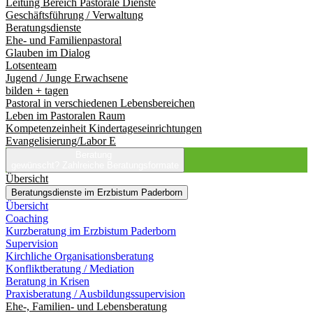
Leitung Bereich Pastorale Dienste
Geschäftsführung / Verwaltung
Beratungsdienste
Ehe- und Familienpastoral
Glauben im Dialog
Lotsenteam
Jugend / Junge Erwachsene
bilden + tagen
Pastoral in verschiedenen Lebensbereichen
Leben im Pastoralen Raum
Kompetenzeinheit Kindertageseinrichtungen
Evangelisierung/Labor E
Beratung
gewünscht?
Zahlreiche Beratungsformate
Übersicht
Beratungsdienste im Erzbistum Paderborn
Übersicht
Coaching
Kurzberatung im Erzbistum Paderborn
Supervision
Kirchliche Organisationsberatung
Konfliktberatung / Mediation
Beratung in Krisen
Praxisberatung / Ausbildungssupervision
Ehe-, Familien- und Lebensberatung