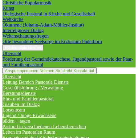
Christliche Popularmusik
Kunst
Dialogische Pastoral in Kirche und Gesellschaft
Weltkirche
Ökumene (Johann-Adam-Möhler-Institut)
Interreligiöser Dialog
Weltanschauungsfragen
Orte besonderer Seelsorge im Erzbistum Paderborn
Fördermöglichkeiten
Übersicht
Förderung der Gemeindekatechese, Jugendpastoral sowie der Paar-
und Familienpastoral
Ansprechpersonen
Nehmen Sie direkt Kontakt auf
Übersicht
Leitung Bereich Pastorale Dienste
Geschäftsführung / Verwaltung
Beratungsdienste
Ehe- und Familienpastoral
Glauben im Dialog
Lotsenteam
Jugend / Junge Erwachsene
bilden + tagen
Pastoral in verschiedenen Lebensbereichen
Leben im Pastoralen Raum
Kompetenzeinheit Kindertageseinrichtungen