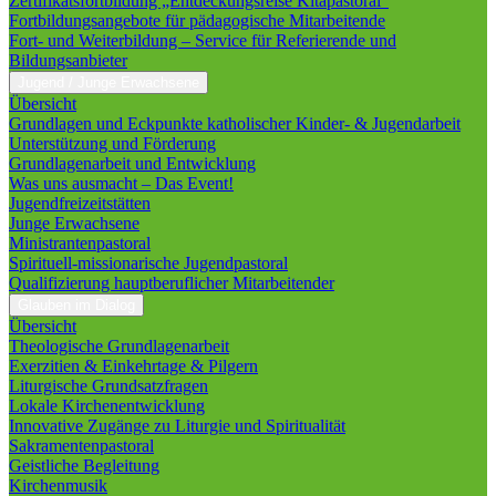
Zertifikatsfortbildung „Entdeckungsreise Kitapastoral“
Fortbildungsangebote für pädagogische Mitarbeitende
Fort- und Weiterbildung – Service für Referierende und
Bildungsanbieter
Jugend / Junge Erwachsene
Übersicht
Grundlagen und Eckpunkte katholischer Kinder- & Jugendarbeit
Unterstützung und Förderung
Grundlagenarbeit und Entwicklung
Was uns ausmacht – Das Event!
Jugendfreizeitstätten
Junge Erwachsene
Ministrantenpastoral
Spirituell-missionarische Jugendpastoral
Qualifizierung hauptberuflicher Mitarbeitender
Glauben im Dialog
Übersicht
Theologische Grundlagenarbeit
Exerzitien & Einkehrtage & Pilgern
Liturgische Grundsatzfragen
Lokale Kirchenentwicklung
Innovative Zugänge zu Liturgie und Spiritualität
Sakramentenpastoral
Geistliche Begleitung
Kirchenmusik