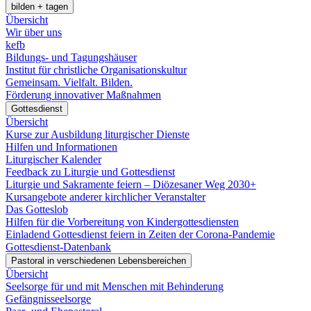
bilden + tagen
Übersicht
Wir über uns
kefb
Bildungs- und Tagungshäuser
Institut für christliche Organisationskultur
Gemeinsam. Vielfalt. Bilden.
Förderung innovativer Maßnahmen
Gottesdienst
Übersicht
Kurse zur Ausbildung liturgischer Dienste
Hilfen und Informationen
Liturgischer Kalender
Feedback zu Liturgie und Gottesdienst
Liturgie und Sakramente feiern – Diözesaner Weg 2030+
Kursangebote anderer kirchlicher Veranstalter
Das Gotteslob
Hilfen für die Vorbereitung von Kindergottesdiensten
Einladend Gottesdienst feiern in Zeiten der Corona-Pandemie
Gottesdienst-Datenbank
Pastoral in verschiedenen Lebensbereichen
Übersicht
Seelsorge für und mit Menschen mit Behinderung
Gefängnisseelsorge