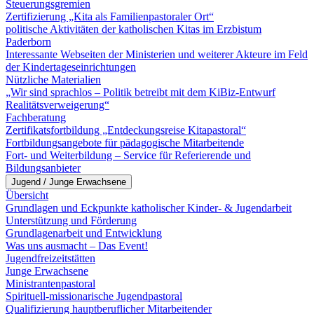
Steuerungsgremien
Zertifizierung „Kita als Familienpastoraler Ort“
politische Aktivitäten der katholischen Kitas im Erzbistum
Paderborn
Interessante Webseiten der Ministerien und weiterer Akteure im Feld
der Kindertageseinrichtungen
Nützliche Materialien
„Wir sind sprachlos – Politik betreibt mit dem KiBiz-Entwurf
Realitätsverweigerung“
Fachberatung
Zertifikatsfortbildung „Entdeckungsreise Kitapastoral“
Fortbildungsangebote für pädagogische Mitarbeitende
Fort- und Weiterbildung – Service für Referierende und
Bildungsanbieter
Jugend / Junge Erwachsene
Übersicht
Grundlagen und Eckpunkte katholischer Kinder- & Jugendarbeit
Unterstützung und Förderung
Grundlagenarbeit und Entwicklung
Was uns ausmacht – Das Event!
Jugendfreizeitstätten
Junge Erwachsene
Ministrantenpastoral
Spirituell-missionarische Jugendpastoral
Qualifizierung hauptberuflicher Mitarbeitender