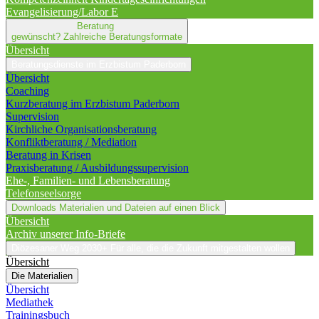
Evangelisierung/Labor E
Beratung
gewünscht?
Zahlreiche Beratungsformate
Übersicht
Beratungsdienste im Erzbistum Paderborn
Übersicht
Coaching
Kurzberatung im Erzbistum Paderborn
Supervision
Kirchliche Organisationsberatung
Konfliktberatung / Mediation
Beratung in Krisen
Praxisberatung / Ausbildungssupervision
Ehe-, Familien- und Lebensberatung
Telefonseelsorge
Downloads
Materialien und Dateien auf einen Blick
Übersicht
Archiv unserer Info-Briefe
Diözesaner Weg 2030+
Für alle, die die Zukunft mitgestalten wollen
Übersicht
Die Materialien
Übersicht
Mediathek
Trainingsbuch