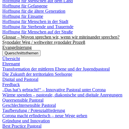
Hoffnung für Menschen auf dem Land
Hoffnung für Gefangene
Hoffnung für die ältere Generation
Hoffnung für Einsame
Hoffnung für Menschen in der Stadt
Hoffnung für Sterbende und Trauernde
Hoffnung für Menschen auf der Straße
Glossar – Wovon sprechen wir, wenn wir miteinander sprechen?
Synodaler Weg / weltweiter synodaler Prozeß
Evangelisierung
Querschnittsthemen
Übersicht
Ehrenamt
Transformation der mittleren Ebene und der Jugendpastoral
Die Zukunft der territorialen Seelsorge
Digital und Pastoral
Feedback
„Das hat’s gebracht!“ – Innovative Pastoral unter Corona
Wärme spenden – pastorale, diakonische und digitale Anregungen
Queersensible Pastoral
Geschlechtersensible Pastoral
Taufberufung / Potenzialförderung
Corona macht erfinderisch – neue Wege gehen
Gründung und Innovation
Best Practice Pastoral