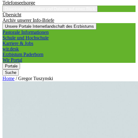
Telefonseelsorge
Downloads
Materialien und Dateien auf einen Blick
Übersicht
Archiv unserer Info-Briefe
Unsere Portale
Internetlandschaft des Erzbistums
Pastorale Informationen
Schule und Hochschule
Karriere & Jobs
wir.desk
Erzbistum Paderborn
Wir Portal
Portale
Suche
Home
/
Gregor Tuszynski