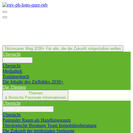
Diözesaner Weg 2030+
Für alle, die die Zukunft mitgestalten wollen
Übersicht
Die Materialien
Übersicht
Mediathek
Trainingsbuch
Die Inhalte des Zielbildes 2030+
Die Themen
Themen
& Bereiche
Pastorale Informationen
Übersicht
Leben im Pastoralen Raum
Übersicht
Pastoraler Raum als Handlungsraum
Theologische Beratung Team Immobilienberatung
Die Zukunft der territorialen Seelsorge