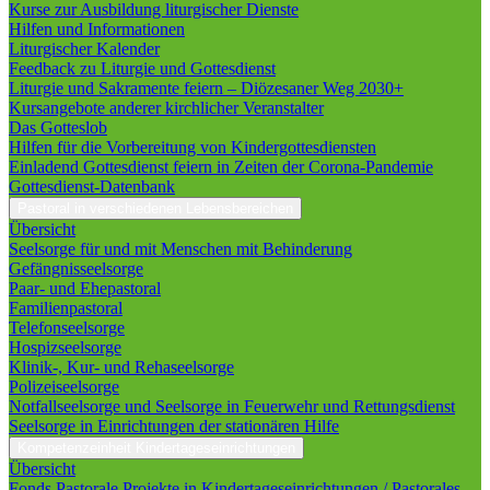
Kurse zur Ausbildung liturgischer Dienste
Hilfen und Informationen
Liturgischer Kalender
Feedback zu Liturgie und Gottesdienst
Liturgie und Sakramente feiern – Diözesaner Weg 2030+
Kursangebote anderer kirchlicher Veranstalter
Das Gotteslob
Hilfen für die Vorbereitung von Kindergottesdiensten
Einladend Gottesdienst feiern in Zeiten der Corona-Pandemie
Gottesdienst-Datenbank
Pastoral in verschiedenen Lebensbereichen
Übersicht
Seelsorge für und mit Menschen mit Behinderung
Gefängnisseelsorge
Paar- und Ehepastoral
Familienpastoral
Telefonseelsorge
Hospizseelsorge
Klinik-, Kur- und Rehaseelsorge
Polizeiseelsorge
Notfallseelsorge und Seelsorge in Feuerwehr und Rettungsdienst
Seelsorge in Einrichtungen der stationären Hilfe
Kompetenzeinheit Kindertageseinrichtungen
Übersicht
Fonds Pastorale Projekte in Kindertageseinrichtungen / Pastorales