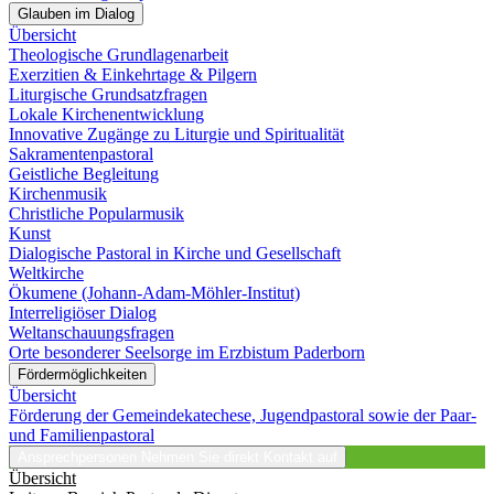
Glauben im Dialog
Übersicht
Theologische Grundlagenarbeit
Exerzitien & Einkehrtage & Pilgern
Liturgische Grundsatzfragen
Lokale Kirchenentwicklung
Innovative Zugänge zu Liturgie und Spiritualität
Sakramentenpastoral
Geistliche Begleitung
Kirchenmusik
Christliche Popularmusik
Kunst
Dialogische Pastoral in Kirche und Gesellschaft
Weltkirche
Ökumene (Johann-Adam-Möhler-Institut)
Interreligiöser Dialog
Weltanschauungsfragen
Orte besonderer Seelsorge im Erzbistum Paderborn
Fördermöglichkeiten
Übersicht
Förderung der Gemeindekatechese, Jugendpastoral sowie der Paar-
und Familienpastoral
Ansprechpersonen
Nehmen Sie direkt Kontakt auf
Übersicht