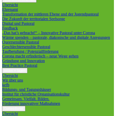
Übersicht
Ehrenamt
Transformation der mittleren Ebene und der Jugendpastoral
Die Zukunft der territorialen Seelsorge
Digital und Pastoral
Feedback
„Das hat’s gebracht!“ – Innovative Pastoral unter Corona
Wärme spenden – pastorale, diakonische und digitale Anregungen
Queersensible Pastoral
Geschlechtersensible Pastoral
Taufberufung / Potenzialförderung
Corona macht erfinderisch – neue Wege gehen
Gründung und Innovation
Best Practice Pastoral
bilden + tagen
Übersicht
Wir über uns
kefb
Bildungs- und Tagungshäuser
Institut für christliche Organisationskultur
Gemeinsam. Vielfalt. Bilden.
Förderung innovativer Maßnahmen
Gottesdienst
Übersicht