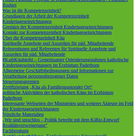
Budget
Was ist die Kompetenzeinheit?
Grundlagen der Arbeit der Kompetenzeinheit
Kindertageseinrichtungen
Gremien der Kompetenzeinheit Kindertageseinrichtungen
Kontakt zur Kompetenzeinheit Kindertageseinrichtungen
Über die Kompetenzeinheit Kita
Spirituelle Angebote und Auszeiten für päd. Mitarbeitende
Referentinnen und Referenten für Spirituelle Angebote und
Auszeiten für päd. Mitarbeitende
#KathKitableibt – Gemeinsamer Orientierungsrahmen katholische
Kindertageseinrichtungen im Erzbistum Paderborn
Allgemeine Geschäftsbedingungen und Informationen zur
Verarbeitung personenbezogener Daten
Steuerungsgremien
Zertifizierung „Kita als Familienpastoraler Ort“
politische Aktivitäten der katholischen Kitas im Erzbistum
Paderborn
Interessante Webseiten der Ministerien und weiterer Akteure im Feld
der Kindertageseinrichtungen
Nützliche Materialien
„Wir sind sprachlos – Politik betreibt mit dem KiBiz-Entwurf
Realitätsverweigerung“
Fachberatung