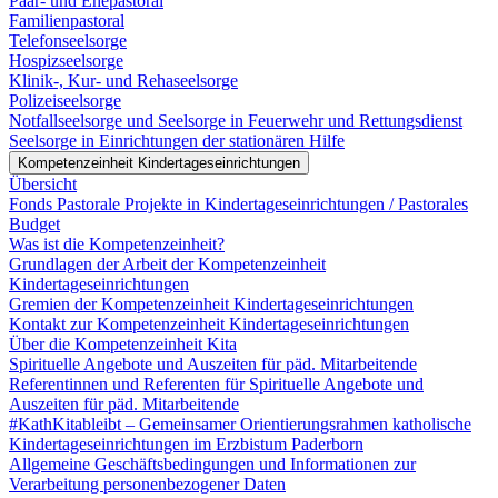
Paar- und Ehepastoral
Familienpastoral
Telefonseelsorge
Hospizseelsorge
Klinik-, Kur- und Rehaseelsorge
Polizeiseelsorge
Notfallseelsorge und Seelsorge in Feuerwehr und Rettungsdienst
Seelsorge in Einrichtungen der stationären Hilfe
Kompetenzeinheit Kindertageseinrichtungen
Übersicht
Fonds Pastorale Projekte in Kindertageseinrichtungen / Pastorales
Budget
Was ist die Kompetenzeinheit?
Grundlagen der Arbeit der Kompetenzeinheit
Kindertageseinrichtungen
Gremien der Kompetenzeinheit Kindertageseinrichtungen
Kontakt zur Kompetenzeinheit Kindertageseinrichtungen
Über die Kompetenzeinheit Kita
Spirituelle Angebote und Auszeiten für päd. Mitarbeitende
Referentinnen und Referenten für Spirituelle Angebote und
Auszeiten für päd. Mitarbeitende
#KathKitableibt – Gemeinsamer Orientierungsrahmen katholische
Kindertageseinrichtungen im Erzbistum Paderborn
Allgemeine Geschäftsbedingungen und Informationen zur
Verarbeitung personenbezogener Daten