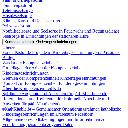
Paar- und Ehepastoral
Familienpastoral
Telefonseelsorge
Hospizseelsorge
Klinik-, Kur- und Rehaseelsorge
Polizeiseelsorge
Notfallseelsorge und Seelsorge in Feuerwehr und Rettungsdienst
Seelsorge in Einrichtungen der stationären Hilfe
Kompetenzeinheit Kindertageseinrichtungen
Übersicht
Fonds Pastorale Projekte in Kindertageseinrichtungen / Pastorales
Budget
Was ist die Kompetenzeinheit?
Grundlagen der Arbeit der Kompetenzeinheit
Kindertageseinrichtungen
Gremien der Kompetenzeinheit Kindertageseinrichtungen
Kontakt zur Kompetenzeinheit Kindertageseinrichtungen
Über die Kompetenzeinheit Kita
Spirituelle Angebote und Auszeiten für päd. Mitarbeitende
Referentinnen und Referenten für Spirituelle Angebote und
Auszeiten für päd. Mitarbeitende
#KathKitableibt – Gemeinsamer Orientierungsrahmen katholische
Kindertageseinrichtungen im Erzbistum Paderborn
Allgemeine Geschäftsbedingungen und Informationen zur
Verarbeitung personenbezogener Daten