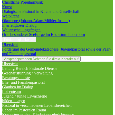
Christliche Popularmusik
Kunst
Dialogische Pastoral in Kirche und Gesellschaft
Weltkirche
Ökumene (Johann-Adam-Möhler-Institut)
Interreligiöser Dialog
Weltanschauungsfragen
Orte besonderer Seelsorge im Erzbistum Paderborn
Fördermöglichkeiten
Übersicht
Förderung der Gemeindekatechese, Jugendpastoral sowie der Paar-
und Familienpastoral
Ansprechpersonen
Nehmen Sie direkt Kontakt auf
Übersicht
Leitung Bereich Pastorale Dienste
Geschäftsführung / Verwaltung
Beratungsdienste
Ehe- und Familienpastoral
Glauben im Dialog
Lotsenteam
Jugend / Junge Erwachsene
bilden + tagen
Pastoral in verschiedenen Lebensbereichen
Leben im Pastoralen Raum
Kompetenzeinheit Kindertageseinrichtungen