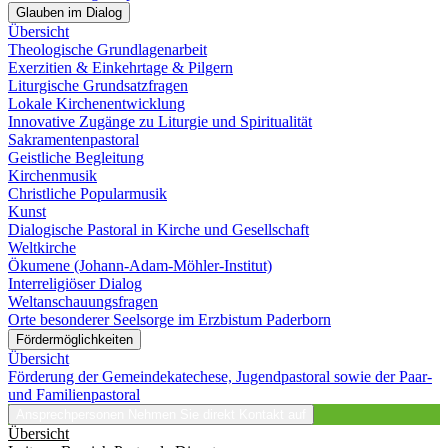
Glauben im Dialog
Übersicht
Theologische Grundlagenarbeit
Exerzitien & Einkehrtage & Pilgern
Liturgische Grundsatzfragen
Lokale Kirchenentwicklung
Innovative Zugänge zu Liturgie und Spiritualität
Sakramentenpastoral
Geistliche Begleitung
Kirchenmusik
Christliche Popularmusik
Kunst
Dialogische Pastoral in Kirche und Gesellschaft
Weltkirche
Ökumene (Johann-Adam-Möhler-Institut)
Interreligiöser Dialog
Weltanschauungsfragen
Orte besonderer Seelsorge im Erzbistum Paderborn
Fördermöglichkeiten
Übersicht
Förderung der Gemeindekatechese, Jugendpastoral sowie der Paar-
und Familienpastoral
Ansprechpersonen
Nehmen Sie direkt Kontakt auf
Übersicht