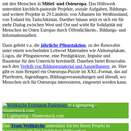
mit den Menschen in
Mittel- und Osteuropa
. Das Hilfswerk
unterstützt kirchlich-pastorale Projekte, soziale Aufgaben, Bildungs-
und weitere Projekte in 29 Ländern: von Albanien bis Weißrussland,
von Estland bis Tadschikistan. Darüber hinaus setzt es sich ein für
mehr Dialog zwischen West und Ost und wirbt für Solidarität mit
Menschen im Osten Europas durch Öffentlichkeits-, Bildungs- und
Informationsarbeit.
Dazu gehört v.a. die
jährliche Pfingstaktion
, zu der Renovabis
unter einem wechselnden Leitwort Materialien wie Aktionsplakate,
Logos, die Pfingstnovene, eine Predigtskizze, Impulse und
Bausteine für den Unterricht bereitstellt. Daneben bietet Renovabis
auch den
Verleih von Bildungsmaterial und Ausstellungen
an. Hier
gibt es zum Beispiel ein Osteuropa-Puzzle im XXL-Format, das auf
Pfarrfesten, Jugendtagen, Bildungsveranstaltungen und überall, wo
Menschen sich für Osteuropa interessieren, eingesetzt werden kann.
© Lightspring /
Shutterstock.com
© Lightspring / Shutterstock.com
Das
Team Weltkirche
unterstützt Sie bei Ihrem Projekt in
Kooperation mit den kirchlichen Hilfswerken.