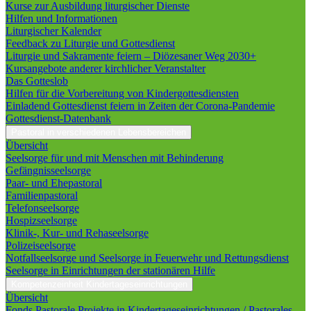
Kurse zur Ausbildung liturgischer Dienste
Hilfen und Informationen
Liturgischer Kalender
Feedback zu Liturgie und Gottesdienst
Liturgie und Sakramente feiern – Diözesaner Weg 2030+
Kursangebote anderer kirchlicher Veranstalter
Das Gotteslob
Hilfen für die Vorbereitung von Kindergottesdiensten
Einladend Gottesdienst feiern in Zeiten der Corona-Pandemie
Gottesdienst-Datenbank
Pastoral in verschiedenen Lebensbereichen
Übersicht
Seelsorge für und mit Menschen mit Behinderung
Gefängnisseelsorge
Paar- und Ehepastoral
Familienpastoral
Telefonseelsorge
Hospizseelsorge
Klinik-, Kur- und Rehaseelsorge
Polizeiseelsorge
Notfallseelsorge und Seelsorge in Feuerwehr und Rettungsdienst
Seelsorge in Einrichtungen der stationären Hilfe
Kompetenzeinheit Kindertageseinrichtungen
Übersicht
Fonds Pastorale Projekte in Kindertageseinrichtungen / Pastorales