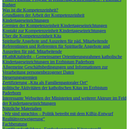
Budget
Was ist die Kompetenzeinheit?
Grundlagen der Arbeit der Kompetenzeinheit
Kindertageseinrichtungen
Gremien der Kompetenzeinheit Kindertageseinrichtungen
Kontakt zur Kompetenzeinheit Kindertageseinrichtungen
Über die Kompetenzeinheit Kita
Spirituelle Angebote und Auszeiten für päd. Mitarbeitende
Referentinnen und Referenten für Spirituelle Angebote und
Auszeiten für päd. Mitarbeitende
#KathKitableibt – Gemeinsamer Orientierungsrahmen katholische
Kindertageseinrichtungen im Erzbistum Paderborn
Allgemeine Geschäftsbedingungen und Informationen zur
Verarbeitung personenbezogener Daten
Steuerungsgremien
Zertifizierung „Kita als Familienpastoraler Ort“
politische Aktivitäten der katholischen Kitas im Erzbistum
Paderborn
Interessante Webseiten der Ministerien und weiterer Akteure im Feld
der Kindertageseinrichtungen
Nützliche Materialien
„Wir sind sprachlos – Politik betreibt mit dem KiBiz-Entwurf
Realitätsverweigerung“
Fachberatung