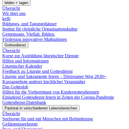
bilden + tagen
Übersicht
Wir über uns
kefb
Bildungs- und Tagungshäuser
Institut für christliche Organisationskultur
Gemeinsam. Vielfalt. Bilden.
Förderung innovativer Maßnahmen
Gottesdienst
Übersicht
Kurse zur Ausbildung liturgischer Dienste
Hilfen und Informationen
Liturgischer Kalender
Feedback zu Liturgie und Gottesdienst
Liturgie und Sakramente feiern – Diözesaner Weg 2030+
Kursangebote anderer kirchlicher Veranstalter
Das Gotteslob
Hilfen für die Vorbereitung von Kindergottesdiensten
Einladend Gottesdienst feiern in Zeiten der Corona-Pandemie
Gottesdienst-Datenbank
Pastoral in verschiedenen Lebensbereichen
Übersicht
Seelsorge für und mit Menschen mit Behinderung
Gefängnisseelsorge