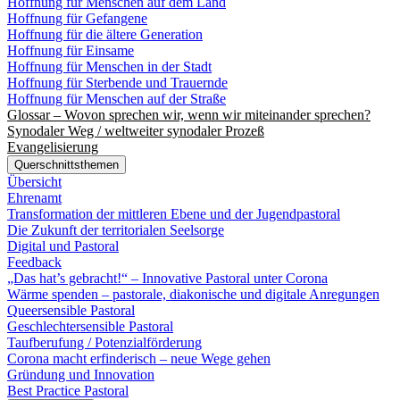
Hoffnung für Menschen auf dem Land
Hoffnung für Gefangene
Hoffnung für die ältere Generation
Hoffnung für Einsame
Hoffnung für Menschen in der Stadt
Hoffnung für Sterbende und Trauernde
Hoffnung für Menschen auf der Straße
Glossar – Wovon sprechen wir, wenn wir miteinander sprechen?
Synodaler Weg / weltweiter synodaler Prozeß
Evangelisierung
Querschnittsthemen
Übersicht
Ehrenamt
Transformation der mittleren Ebene und der Jugendpastoral
Die Zukunft der territorialen Seelsorge
Digital und Pastoral
Feedback
„Das hat’s gebracht!“ – Innovative Pastoral unter Corona
Wärme spenden – pastorale, diakonische und digitale Anregungen
Queersensible Pastoral
Geschlechtersensible Pastoral
Taufberufung / Potenzialförderung
Corona macht erfinderisch – neue Wege gehen
Gründung und Innovation
Best Practice Pastoral