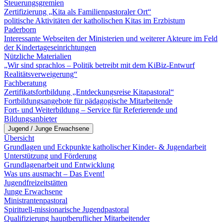
Steuerungsgremien
Zertifizierung „Kita als Familienpastoraler Ort“
politische Aktivitäten der katholischen Kitas im Erzbistum
Paderborn
Interessante Webseiten der Ministerien und weiterer Akteure im Feld
der Kindertageseinrichtungen
Nützliche Materialien
„Wir sind sprachlos – Politik betreibt mit dem KiBiz-Entwurf
Realitätsverweigerung“
Fachberatung
Zertifikatsfortbildung „Entdeckungsreise Kitapastoral“
Fortbildungsangebote für pädagogische Mitarbeitende
Fort- und Weiterbildung – Service für Referierende und
Bildungsanbieter
Jugend / Junge Erwachsene
Übersicht
Grundlagen und Eckpunkte katholischer Kinder- & Jugendarbeit
Unterstützung und Förderung
Grundlagenarbeit und Entwicklung
Was uns ausmacht – Das Event!
Jugendfreizeitstätten
Junge Erwachsene
Ministrantenpastoral
Spirituell-missionarische Jugendpastoral
Qualifizierung hauptberuflicher Mitarbeitender