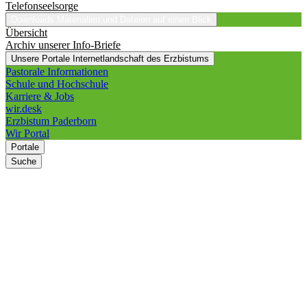
Telefonseelsorge
Downloads
Materialien und Dateien auf einen Blick
Übersicht
Archiv unserer Info-Briefe
Unsere Portale
Internetlandschaft des Erzbistums
Pastorale Informationen
Schule und Hochschule
Karriere & Jobs
wir.desk
Erzbistum Paderborn
Wir Portal
Portale
Suche