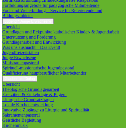
Zertifikatsfortbildung „Entdeckungsreise Kitapastoral“
Fortbildungsangebote für pädagogische Mitarbeitende
Fort- und Weiterbildung – Service für Referierende und
Bildungsanbieter
Jugend / Junge Erwachsene
Übersicht
Grundlagen und Eckpunkte katholischer Kinder- & Jugendarbeit
Unterstützung und Förderung
Grundlagenarbeit und Entwicklung
Was uns ausmacht – Das Event!
Jugendfreizeitstätten
Junge Erwachsene
Ministrantenpastoral
Spirituell-missionarische Jugendpastoral
Qualifizierung hauptberuflicher Mitarbeitender
Glauben im Dialog
Übersicht
Theologische Grundlagenarbeit
Exerzitien & Einkehrtage & Pilgern
Liturgische Grundsatzfragen
Lokale Kirchenentwicklung
Innovative Zugänge zu Liturgie und Spiritualität
Sakramentenpastoral
Geistliche Begleitung
Kirchenmusik