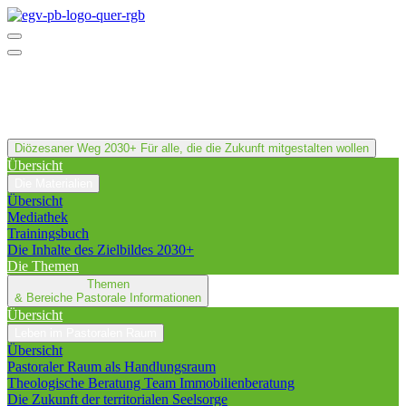
Diözesaner Weg 2030+
Für alle, die die Zukunft mitgestalten wollen
Übersicht
Die Materialien
Übersicht
Mediathek
Trainingsbuch
Die Inhalte des Zielbildes 2030+
Die Themen
Themen
& Bereiche
Pastorale Informationen
Übersicht
Leben im Pastoralen Raum
Übersicht
Pastoraler Raum als Handlungsraum
Theologische Beratung Team Immobilienberatung
Die Zukunft der territorialen Seelsorge