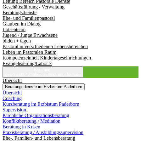
Leitung Bereich Pastorale Dienste
Geschäftsführung / Verwaltung
Beratungsdienste
Ehe- und Familienpastoral
Glauben im Dialog
Lotsenteam
Jugend / Junge Erwachsene
bilden + tagen
Pastoral in verschiedenen Lebensbereichen
Leben im Pastoralen Raum
Kompetenzeinheit Kindertageseinrichtungen
Evangelisierung/Labor E
Beratung
gewünscht?
Zahlreiche Beratungsformate
Übersicht
Beratungsdienste im Erzbistum Paderborn
Übersicht
Coaching
Kurzberatung im Erzbistum Paderborn
Supervision
Kirchliche Organisationsberatung
Konfliktberatung / Mediation
Beratung in Krisen
Praxisberatung / Ausbildungssupervision
Ehe-, Familien- und Lebensberatung