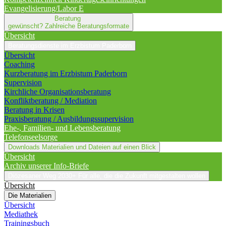
Evangelisierung/Labor E
Beratung
gewünscht?
Zahlreiche Beratungsformate
Übersicht
Beratungsdienste im Erzbistum Paderborn
Übersicht
Coaching
Kurzberatung im Erzbistum Paderborn
Supervision
Kirchliche Organisationsberatung
Konfliktberatung / Mediation
Beratung in Krisen
Praxisberatung / Ausbildungssupervision
Ehe-, Familien- und Lebensberatung
Telefonseelsorge
Downloads
Materialien und Dateien auf einen Blick
Übersicht
Archiv unserer Info-Briefe
Diözesaner Weg 2030+
Für alle, die die Zukunft mitgestalten wollen
Übersicht
Die Materialien
Übersicht
Mediathek
Trainingsbuch