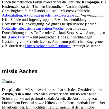
Einen thematischen Fokus bildet dabei die jährliche
Kampagne zur
Fastenzeit
. Zu den Themen Gesundheit, Nachhaltigkeit,
Gerechtigkeit, fairer Handel u.a. stellt Misereor zahlreiche
Arbeitshilfen, Aktionsideen oder Textbausteine
zur Verwendung in
Kita, Schule und Jugendgruppen, Erwachsenenbildung und
Gottesdienst zur Verfügung. So gibt es beispielsweise jährlich
Gottesdienstbausteine zur Fairen Woche
oder Infos zur
Durchführung eines Coffee oder Cocktail Stops sowie Anregungen
für „
Faire Ferien
“ – mit praktischen Tipps zur nachhaltigen
Gestaltung von Ferienfreizeiten. Auch zum politischen Engagement,
z.B. durch das
Unterzeichnen von Petitionen
, ermutigt Misereor.
missio
Aachen
Das päpstliche Missionswerk missio hat sich den
Ortskirchen in
Afrika, Asien und Ozeanien
verschrieben. missio setzt seine
Schwerpunkte auf pastoral-soziale Arbeit, die Ausbildung von
kirchlichem Personal sowie Hilfen zum Lebensunterhalt kirchlicher
Mitarbeitender. Ein wichtiger Tag für missio ist der jährliche