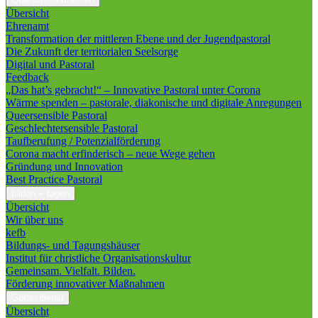
Übersicht
Ehrenamt
Transformation der mittleren Ebene und der Jugendpastoral
Die Zukunft der territorialen Seelsorge
Digital und Pastoral
Feedback
„Das hat’s gebracht!“ – Innovative Pastoral unter Corona
Wärme spenden – pastorale, diakonische und digitale Anregungen
Queersensible Pastoral
Geschlechtersensible Pastoral
Taufberufung / Potenzialförderung
Corona macht erfinderisch – neue Wege gehen
Gründung und Innovation
Best Practice Pastoral
bilden + tagen
Übersicht
Wir über uns
kefb
Bildungs- und Tagungshäuser
Institut für christliche Organisationskultur
Gemeinsam. Vielfalt. Bilden.
Förderung innovativer Maßnahmen
Gottesdienst
Übersicht