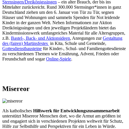
Sternsingen/Dreikönigssingen
– ein alter Brauch, der bis ins
Mittelalter zurückreicht. Rund 300.000 Sternsinger*innen in ganz
Deutschland ziehen um den 6. Januar von Tür zu Tür, segnen
Häuser und Wohnungen und sammeln Spenden für Not leidende
Kinder in der ganzen Welt. Neben Informationen zur Aktion
Dreikönigssingen und den jeweiligen Projektländern bietet das
Kindermissionswerk umfangreiches Material für alle Altersgruppen,
z.B.
Bastel-, Back- und Aktionsideen
, Anregungen zur
Gestaltung
des (fairen) Martinsfestes
in Kita, Schule und Gemeinde,
Gottesdienstbausteine
für Kinder-, Schul- und Familiengottesdienste
zu verschiedenen Themen wie Ernährung, Advent, Frieden oder
Freundschaft und sogar
Online-Spiele
.
Misereor
Als katholisches
Hilfswerk für Entwicklungszusammenarbeit
unterstützt Misereor Menschen dort, wo die Armut am größten ist
und engagiert sich in verschiedenen Projekten weltweit für Schutz,
Hilfe zur Selbsthilfe und Perspektiven für ein Leben in Würde.