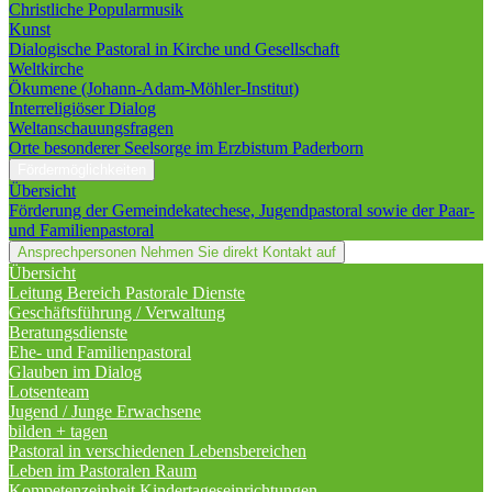
Christliche Popularmusik
Kunst
Dialogische Pastoral in Kirche und Gesellschaft
Weltkirche
Ökumene (Johann-Adam-Möhler-Institut)
Interreligiöser Dialog
Weltanschauungsfragen
Orte besonderer Seelsorge im Erzbistum Paderborn
Fördermöglichkeiten
Übersicht
Förderung der Gemeindekatechese, Jugendpastoral sowie der Paar-
und Familienpastoral
Ansprechpersonen
Nehmen Sie direkt Kontakt auf
Übersicht
Leitung Bereich Pastorale Dienste
Geschäftsführung / Verwaltung
Beratungsdienste
Ehe- und Familienpastoral
Glauben im Dialog
Lotsenteam
Jugend / Junge Erwachsene
bilden + tagen
Pastoral in verschiedenen Lebensbereichen
Leben im Pastoralen Raum
Kompetenzeinheit Kindertageseinrichtungen