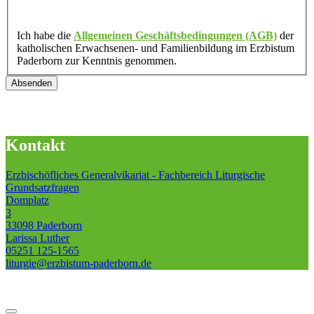
Ich habe die
Allgemeinen Geschäftsbedingungen (AGB)
der
katholischen Erwachsenen- und Familienbildung im Erzbistum
Paderborn zur Kenntnis genommen.
Kontakt
Erzbischöfliches Generalvikariat - Fachbereich Liturgische
Grundsatzfragen
Domplatz
3
33098 Paderborn
Larissa Luther
05251 125-1565
liturgie@erzbistum-paderborn.de