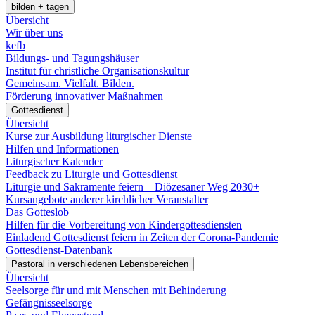
bilden + tagen
Übersicht
Wir über uns
kefb
Bildungs- und Tagungshäuser
Institut für christliche Organisationskultur
Gemeinsam. Vielfalt. Bilden.
Förderung innovativer Maßnahmen
Gottesdienst
Übersicht
Kurse zur Ausbildung liturgischer Dienste
Hilfen und Informationen
Liturgischer Kalender
Feedback zu Liturgie und Gottesdienst
Liturgie und Sakramente feiern – Diözesaner Weg 2030+
Kursangebote anderer kirchlicher Veranstalter
Das Gotteslob
Hilfen für die Vorbereitung von Kindergottesdiensten
Einladend Gottesdienst feiern in Zeiten der Corona-Pandemie
Gottesdienst-Datenbank
Pastoral in verschiedenen Lebensbereichen
Übersicht
Seelsorge für und mit Menschen mit Behinderung
Gefängnisseelsorge