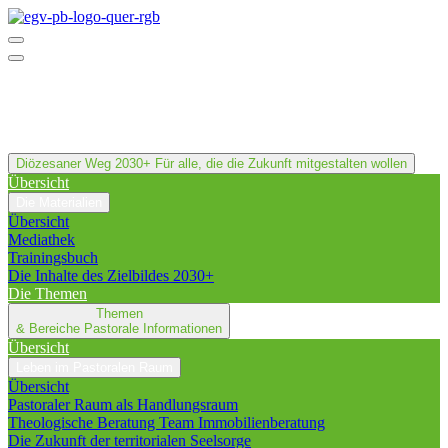
Diözesaner Weg 2030+
Für alle, die die Zukunft mitgestalten wollen
Übersicht
Die Materialien
Übersicht
Mediathek
Trainingsbuch
Die Inhalte des Zielbildes 2030+
Die Themen
Themen
& Bereiche
Pastorale Informationen
Übersicht
Leben im Pastoralen Raum
Übersicht
Pastoraler Raum als Handlungsraum
Theologische Beratung Team Immobilienberatung
Die Zukunft der territorialen Seelsorge