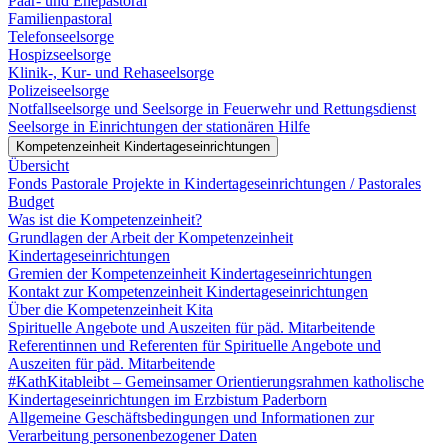
Paar- und Ehepastoral
Familienpastoral
Telefonseelsorge
Hospizseelsorge
Klinik-, Kur- und Rehaseelsorge
Polizeiseelsorge
Notfallseelsorge und Seelsorge in Feuerwehr und Rettungsdienst
Seelsorge in Einrichtungen der stationären Hilfe
Kompetenzeinheit Kindertageseinrichtungen
Übersicht
Fonds Pastorale Projekte in Kindertageseinrichtungen / Pastorales
Budget
Was ist die Kompetenzeinheit?
Grundlagen der Arbeit der Kompetenzeinheit
Kindertageseinrichtungen
Gremien der Kompetenzeinheit Kindertageseinrichtungen
Kontakt zur Kompetenzeinheit Kindertageseinrichtungen
Über die Kompetenzeinheit Kita
Spirituelle Angebote und Auszeiten für päd. Mitarbeitende
Referentinnen und Referenten für Spirituelle Angebote und
Auszeiten für päd. Mitarbeitende
#KathKitableibt – Gemeinsamer Orientierungsrahmen katholische
Kindertageseinrichtungen im Erzbistum Paderborn
Allgemeine Geschäftsbedingungen und Informationen zur
Verarbeitung personenbezogener Daten