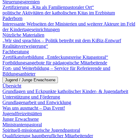
Steuerungsgremien
Zertifizierung „Kita als Familienpastoraler Ort“
politische Aktivitäten der katholischen Kitas im Erzbistum
Paderborn
Interessante Webseiten der Ministerien und weiterer Akteure im Feld
der Kindertageseinrichtungen
Nützliche Materialien
„Wir sind sprachlos – Politik betreibt mit dem KiBiz-Entwurf
Realitätsverweigerung“
Fachberatung
Zertifikatsfortbildung „Entdeckungsreise Kitapastoral“
Fortbildungsangebote für pädagogische Mitarbeitende
Fort- und Weiterbildung – Service für Referierende und
Bildungsanbieter
Jugend / Junge Erwachsene
Übersicht
Grundlagen und Eckpunkte katholischer Kinder- & Jugendarbeit
Unterstützung und Förderung
Grundlagenarbeit und Entwicklung
Was uns ausmacht – Das Event!
Jugendfreizeitstätten
Junge Erwachsene
Ministrantenpastoral
Spirituell-missionarische Jugendpastoral
Qualifizierung hauptberuflicher Mitarbeitender