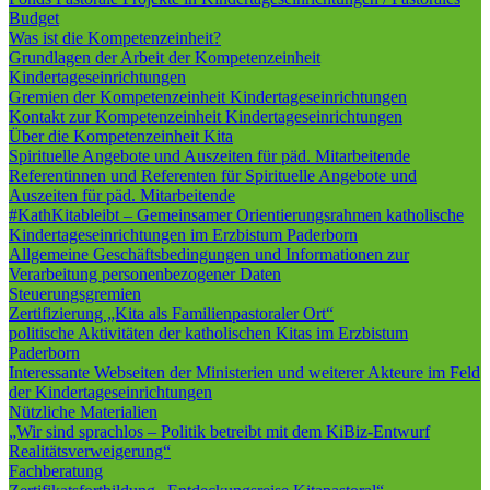
Budget
Was ist die Kompetenzeinheit?
Grundlagen der Arbeit der Kompetenzeinheit
Kindertageseinrichtungen
Gremien der Kompetenzeinheit Kindertageseinrichtungen
Kontakt zur Kompetenzeinheit Kindertageseinrichtungen
Über die Kompetenzeinheit Kita
Spirituelle Angebote und Auszeiten für päd. Mitarbeitende
Referentinnen und Referenten für Spirituelle Angebote und
Auszeiten für päd. Mitarbeitende
#KathKitableibt – Gemeinsamer Orientierungsrahmen katholische
Kindertageseinrichtungen im Erzbistum Paderborn
Allgemeine Geschäftsbedingungen und Informationen zur
Verarbeitung personenbezogener Daten
Steuerungsgremien
Zertifizierung „Kita als Familienpastoraler Ort“
politische Aktivitäten der katholischen Kitas im Erzbistum
Paderborn
Interessante Webseiten der Ministerien und weiterer Akteure im Feld
der Kindertageseinrichtungen
Nützliche Materialien
„Wir sind sprachlos – Politik betreibt mit dem KiBiz-Entwurf
Realitätsverweigerung“
Fachberatung