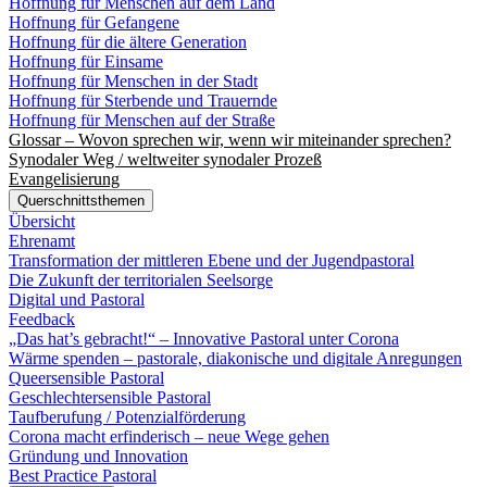
Hoffnung für Menschen auf dem Land
Hoffnung für Gefangene
Hoffnung für die ältere Generation
Hoffnung für Einsame
Hoffnung für Menschen in der Stadt
Hoffnung für Sterbende und Trauernde
Hoffnung für Menschen auf der Straße
Glossar – Wovon sprechen wir, wenn wir miteinander sprechen?
Synodaler Weg / weltweiter synodaler Prozeß
Evangelisierung
Querschnittsthemen
Übersicht
Ehrenamt
Transformation der mittleren Ebene und der Jugendpastoral
Die Zukunft der territorialen Seelsorge
Digital und Pastoral
Feedback
„Das hat’s gebracht!“ – Innovative Pastoral unter Corona
Wärme spenden – pastorale, diakonische und digitale Anregungen
Queersensible Pastoral
Geschlechtersensible Pastoral
Taufberufung / Potenzialförderung
Corona macht erfinderisch – neue Wege gehen
Gründung und Innovation
Best Practice Pastoral