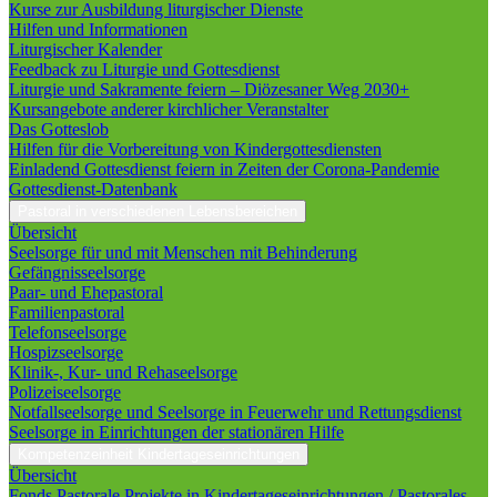
Kurse zur Ausbildung liturgischer Dienste
Hilfen und Informationen
Liturgischer Kalender
Feedback zu Liturgie und Gottesdienst
Liturgie und Sakramente feiern – Diözesaner Weg 2030+
Kursangebote anderer kirchlicher Veranstalter
Das Gotteslob
Hilfen für die Vorbereitung von Kindergottesdiensten
Einladend Gottesdienst feiern in Zeiten der Corona-Pandemie
Gottesdienst-Datenbank
Pastoral in verschiedenen Lebensbereichen
Übersicht
Seelsorge für und mit Menschen mit Behinderung
Gefängnisseelsorge
Paar- und Ehepastoral
Familienpastoral
Telefonseelsorge
Hospizseelsorge
Klinik-, Kur- und Rehaseelsorge
Polizeiseelsorge
Notfallseelsorge und Seelsorge in Feuerwehr und Rettungsdienst
Seelsorge in Einrichtungen der stationären Hilfe
Kompetenzeinheit Kindertageseinrichtungen
Übersicht
Fonds Pastorale Projekte in Kindertageseinrichtungen / Pastorales