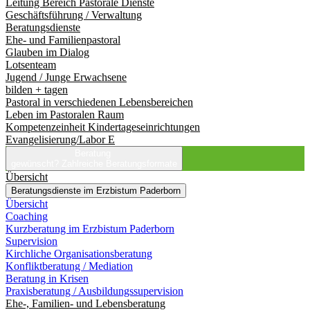
Leitung Bereich Pastorale Dienste
Geschäftsführung / Verwaltung
Beratungsdienste
Ehe- und Familienpastoral
Glauben im Dialog
Lotsenteam
Jugend / Junge Erwachsene
bilden + tagen
Pastoral in verschiedenen Lebensbereichen
Leben im Pastoralen Raum
Kompetenzeinheit Kindertageseinrichtungen
Evangelisierung/Labor E
Beratung
gewünscht?
Zahlreiche Beratungsformate
Übersicht
Beratungsdienste im Erzbistum Paderborn
Übersicht
Coaching
Kurzberatung im Erzbistum Paderborn
Supervision
Kirchliche Organisationsberatung
Konfliktberatung / Mediation
Beratung in Krisen
Praxisberatung / Ausbildungssupervision
Ehe-, Familien- und Lebensberatung