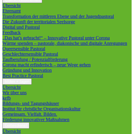
Übersicht
Ehrenamt
Transformation der mittleren Ebene und der Jugendpastoral
Die Zukunft der territorialen Seelsorge
Digital und Pastoral
Feedback
„Das hat’s gebracht!“ – Innovative Pastoral unter Corona
Wärme spenden – pastorale, diakonische und digitale Anregungen
Queersensible Pastoral
Geschlechtersensible Pastoral
Taufberufung / Potenzialförderung
Corona macht erfinderisch – neue Wege gehen
Gründung und Innovation
Best Practice Pastoral
bilden + tagen
Übersicht
Wir über uns
kefb
Bildungs- und Tagungshäuser
Institut für christliche Organisationskultur
Gemeinsam. Vielfalt. Bilden.
Förderung innovativer Maßnahmen
Gottesdienst
Übersicht