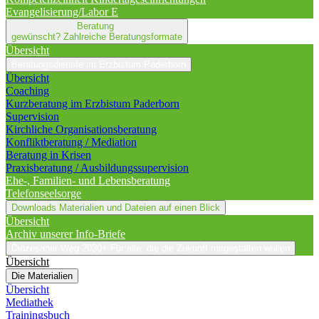
Evangelisierung/Labor E
Beratung
gewünscht?
Zahlreiche Beratungsformate
Übersicht
Beratungsdienste im Erzbistum Paderborn
Übersicht
Coaching
Kurzberatung im Erzbistum Paderborn
Supervision
Kirchliche Organisationsberatung
Konfliktberatung / Mediation
Beratung in Krisen
Praxisberatung / Ausbildungssupervision
Ehe-, Familien- und Lebensberatung
Telefonseelsorge
Downloads
Materialien und Dateien auf einen Blick
Übersicht
Archiv unserer Info-Briefe
Diözesaner Weg 2030+
Für alle, die die Zukunft mitgestalten wollen
Übersicht
Die Materialien
Übersicht
Mediathek
Trainingsbuch