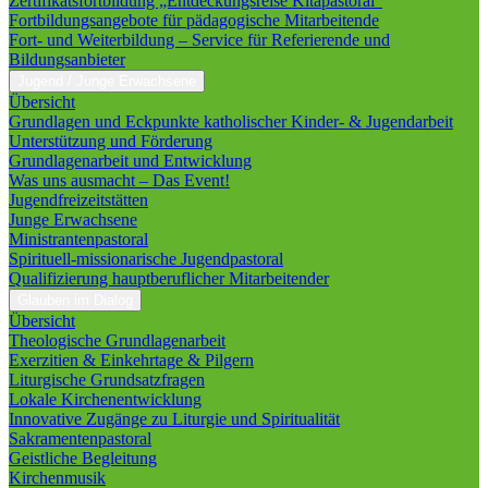
Zertifikatsfortbildung „Entdeckungsreise Kitapastoral“
Fortbildungsangebote für pädagogische Mitarbeitende
Fort- und Weiterbildung – Service für Referierende und
Bildungsanbieter
Jugend / Junge Erwachsene
Übersicht
Grundlagen und Eckpunkte katholischer Kinder- & Jugendarbeit
Unterstützung und Förderung
Grundlagenarbeit und Entwicklung
Was uns ausmacht – Das Event!
Jugendfreizeitstätten
Junge Erwachsene
Ministrantenpastoral
Spirituell-missionarische Jugendpastoral
Qualifizierung hauptberuflicher Mitarbeitender
Glauben im Dialog
Übersicht
Theologische Grundlagenarbeit
Exerzitien & Einkehrtage & Pilgern
Liturgische Grundsatzfragen
Lokale Kirchenentwicklung
Innovative Zugänge zu Liturgie und Spiritualität
Sakramentenpastoral
Geistliche Begleitung
Kirchenmusik