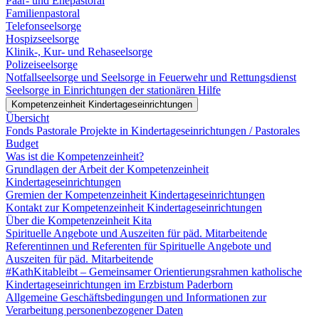
Paar- und Ehepastoral
Familienpastoral
Telefonseelsorge
Hospizseelsorge
Klinik-, Kur- und Rehaseelsorge
Polizeiseelsorge
Notfallseelsorge und Seelsorge in Feuerwehr und Rettungsdienst
Seelsorge in Einrichtungen der stationären Hilfe
Kompetenzeinheit Kindertageseinrichtungen
Übersicht
Fonds Pastorale Projekte in Kindertageseinrichtungen / Pastorales
Budget
Was ist die Kompetenzeinheit?
Grundlagen der Arbeit der Kompetenzeinheit
Kindertageseinrichtungen
Gremien der Kompetenzeinheit Kindertageseinrichtungen
Kontakt zur Kompetenzeinheit Kindertageseinrichtungen
Über die Kompetenzeinheit Kita
Spirituelle Angebote und Auszeiten für päd. Mitarbeitende
Referentinnen und Referenten für Spirituelle Angebote und
Auszeiten für päd. Mitarbeitende
#KathKitableibt – Gemeinsamer Orientierungsrahmen katholische
Kindertageseinrichtungen im Erzbistum Paderborn
Allgemeine Geschäftsbedingungen und Informationen zur
Verarbeitung personenbezogener Daten