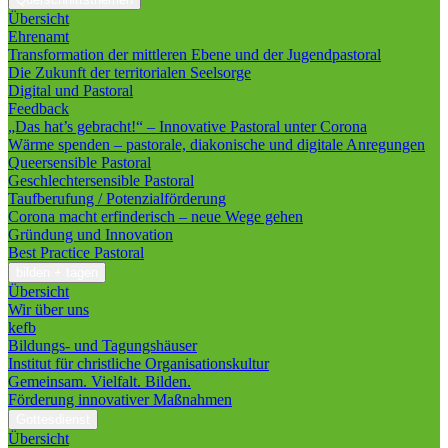
Übersicht
Ehrenamt
Transformation der mittleren Ebene und der Jugendpastoral
Die Zukunft der territorialen Seelsorge
Digital und Pastoral
Feedback
„Das hat’s gebracht!“ – Innovative Pastoral unter Corona
Wärme spenden – pastorale, diakonische und digitale Anregungen
Queersensible Pastoral
Geschlechtersensible Pastoral
Taufberufung / Potenzialförderung
Corona macht erfinderisch – neue Wege gehen
Gründung und Innovation
Best Practice Pastoral
bilden + tagen
Übersicht
Wir über uns
kefb
Bildungs- und Tagungshäuser
Institut für christliche Organisationskultur
Gemeinsam. Vielfalt. Bilden.
Förderung innovativer Maßnahmen
Gottesdienst
Übersicht