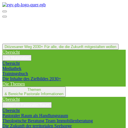
Diözesaner Weg 2030+
Für alle, die die Zukunft mitgestalten wollen
Übersicht
Die Materialien
Übersicht
Mediathek
Trainingsbuch
Die Inhalte des Zielbildes 2030+
Die Themen
Themen
& Bereiche
Pastorale Informationen
Übersicht
Leben im Pastoralen Raum
Übersicht
Pastoraler Raum als Handlungsraum
Theologische Beratung Team Immobilienberatung
Die Zukunft der territorialen Seelsorge