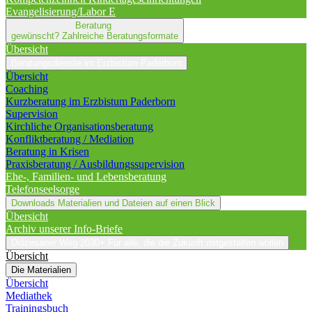
Evangelisierung/Labor E
Beratung
gewünscht?
Zahlreiche Beratungsformate
Übersicht
Beratungsdienste im Erzbistum Paderborn
Übersicht
Coaching
Kurzberatung im Erzbistum Paderborn
Supervision
Kirchliche Organisationsberatung
Konfliktberatung / Mediation
Beratung in Krisen
Praxisberatung / Ausbildungssupervision
Ehe-, Familien- und Lebensberatung
Telefonseelsorge
Downloads
Materialien und Dateien auf einen Blick
Übersicht
Archiv unserer Info-Briefe
Diözesaner Weg 2030+
Für alle, die die Zukunft mitgestalten wollen
Übersicht
Die Materialien
Übersicht
Mediathek
Trainingsbuch