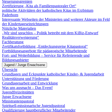
Steuerungsgremien
Zertifizierung „Kita als Familienpastoraler Ort“
politische Aktivitäten der katholischen Kitas im Erzbistum
Paderborn
Interessante Webseiten der Ministerien und weiterer Akteure im Feld
der Kindertageseinrichtungen
Nützliche Materialien
„Wir sind sprachlos – Politik betreibt mit dem KiBiz-Entwurf
Realitätsverweigerung“
Fachberatung
Zertifikatsfortbildung „Entdeckungsreise Kitapastoral“
Fortbildungsangebote für pädagogische Mitarbeitende
Fort- und Weiterbildung – Service für Referierende und
Bildungsanbieter
Jugend / Junge Erwachsene
Übersicht
Grundlagen und Eckpunkte katholischer Kinder- & Jugendarbeit
Unterstützung und Förderung
Grundlagenarbeit und Entwicklung
Was uns ausmacht – Das Event!
Jugendfreizeitstätten
Junge Erwachsene
Ministrantenpastoral
Spirituell-missionarische Jugendpastoral
Qualifizierung hauptberuflicher Mitarbeitender