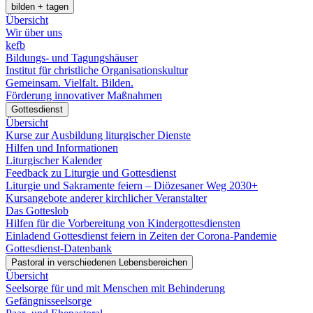
bilden + tagen
Übersicht
Wir über uns
kefb
Bildungs- und Tagungshäuser
Institut für christliche Organisationskultur
Gemeinsam. Vielfalt. Bilden.
Förderung innovativer Maßnahmen
Gottesdienst
Übersicht
Kurse zur Ausbildung liturgischer Dienste
Hilfen und Informationen
Liturgischer Kalender
Feedback zu Liturgie und Gottesdienst
Liturgie und Sakramente feiern – Diözesaner Weg 2030+
Kursangebote anderer kirchlicher Veranstalter
Das Gotteslob
Hilfen für die Vorbereitung von Kindergottesdiensten
Einladend Gottesdienst feiern in Zeiten der Corona-Pandemie
Gottesdienst-Datenbank
Pastoral in verschiedenen Lebensbereichen
Übersicht
Seelsorge für und mit Menschen mit Behinderung
Gefängnisseelsorge