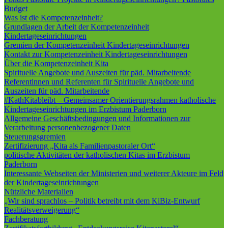
Budget
Was ist die Kompetenzeinheit?
Grundlagen der Arbeit der Kompetenzeinheit
Kindertageseinrichtungen
Gremien der Kompetenzeinheit Kindertageseinrichtungen
Kontakt zur Kompetenzeinheit Kindertageseinrichtungen
Über die Kompetenzeinheit Kita
Spirituelle Angebote und Auszeiten für päd. Mitarbeitende
Referentinnen und Referenten für Spirituelle Angebote und
Auszeiten für päd. Mitarbeitende
#KathKitableibt – Gemeinsamer Orientierungsrahmen katholische
Kindertageseinrichtungen im Erzbistum Paderborn
Allgemeine Geschäftsbedingungen und Informationen zur
Verarbeitung personenbezogener Daten
Steuerungsgremien
Zertifizierung „Kita als Familienpastoraler Ort“
politische Aktivitäten der katholischen Kitas im Erzbistum
Paderborn
Interessante Webseiten der Ministerien und weiterer Akteure im Feld
der Kindertageseinrichtungen
Nützliche Materialien
„Wir sind sprachlos – Politik betreibt mit dem KiBiz-Entwurf
Realitätsverweigerung“
Fachberatung