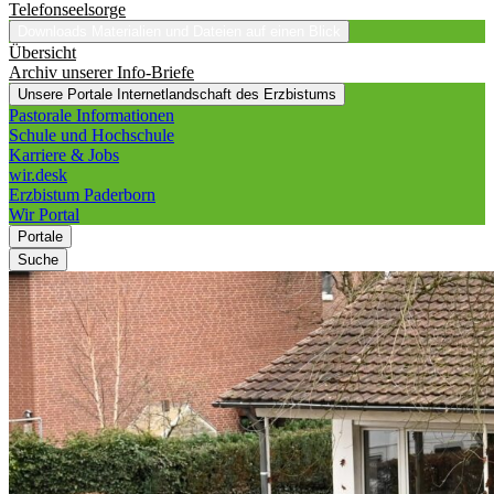
Telefonseelsorge
Downloads
Materialien und Dateien auf einen Blick
Übersicht
Archiv unserer Info-Briefe
Unsere Portale
Internetlandschaft des Erzbistums
Pastorale Informationen
Schule und Hochschule
Karriere & Jobs
wir.desk
Erzbistum Paderborn
Wir Portal
Portale
Suche