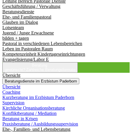
Leitung Bereich Pastorale Dienste
Geschäftsführung / Verwaltung
Beratungsdienste
Ehe- und Familienpastoral
Glauben im Dialog
Lotsenteam
Jugend / Junge Erwachsene
bilden + tagen
Pastoral in verschiedenen Lebensbereichen
Leben im Pastoralen Raum
Kompetenzeinheit Kindertageseinrichtungen
Evangelisierung/Labor E
Beratung
gewünscht?
Zahlreiche Beratungsformate
Übersicht
Beratungsdienste im Erzbistum Paderborn
Übersicht
Coaching
Kurzberatung im Erzbistum Paderborn
Supervision
Kirchliche Organisationsberatung
Konfliktberatung / Mediation
Beratung in Krisen
Praxisberatung / Ausbildungssupervision
Ehe-, Familien- und Lebensberatung