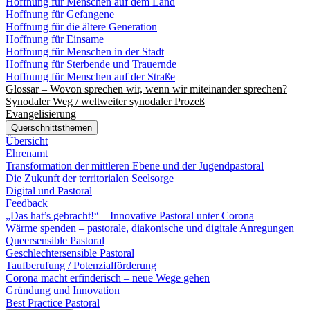
Hoffnung für Menschen auf dem Land
Hoffnung für Gefangene
Hoffnung für die ältere Generation
Hoffnung für Einsame
Hoffnung für Menschen in der Stadt
Hoffnung für Sterbende und Trauernde
Hoffnung für Menschen auf der Straße
Glossar – Wovon sprechen wir, wenn wir miteinander sprechen?
Synodaler Weg / weltweiter synodaler Prozeß
Evangelisierung
Querschnittsthemen
Übersicht
Ehrenamt
Transformation der mittleren Ebene und der Jugendpastoral
Die Zukunft der territorialen Seelsorge
Digital und Pastoral
Feedback
„Das hat’s gebracht!“ – Innovative Pastoral unter Corona
Wärme spenden – pastorale, diakonische und digitale Anregungen
Queersensible Pastoral
Geschlechtersensible Pastoral
Taufberufung / Potenzialförderung
Corona macht erfinderisch – neue Wege gehen
Gründung und Innovation
Best Practice Pastoral