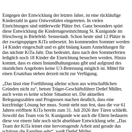
Entgegen der Entwicklung der letzten Jahre, ist eine rückläufige
Kinderzahl in ganz Ostwestfalen eingetreten. In vielen
Einrichtungen sind mittlerweile Plätze frei. Ganz besonders spürt
diese Entwicklung die Kindertageseinrichtung St. Kunigunde im
Hirschweg in Bielefeld- Sennestadt. Schon heute sind 12 Plätze in
der zweigruppigen KiTa unbesetzt. Im kommenden Sommer werden
14 Kinder eingeschult und es gibt bislang kaum Anmeldungen für
das nächste KiTa-Jahr. Das bedeutet, dass nach den Sommerferien
lediglich noch 18 Kinder die Einrichtung besuchen werden. Hinzu
kommt, dass es einen Instandhaltungsstau gibt und aufgrund des
räumlichen Angebotes keine U3-Betreuung möglich ist. Mittel für
einen Ersatzbau stehen derzeit nicht zur Verfügung.
„Das lässt eine Fortführung alleine schon aus wirtschaftlichen
Gründen nicht zu“, betont Träger-Geschäftsführer Detlef Müller,
auch wenn es keine schöne Situation sei. Die aktuellen
Belegungszahlen und Prognosen machen deutlich, dass eine
kurzfristige Lösung her muss. Somit steht nun fest, dass die vor 61
Jahren eröffnete KiTa bereits zum 31. Juli 2026 ihre Türen schließt.
Sowohl das Team von St. Kunigunde wie auch die Eltern bedauern
diese vor einem Jahr noch nicht absehbare Entwicklung sehr. „Das
Team der KiTa leistet eine hervorragende Arbeit und gerade das
schätzen die Familien sehr“, weiß Detlef Müller.