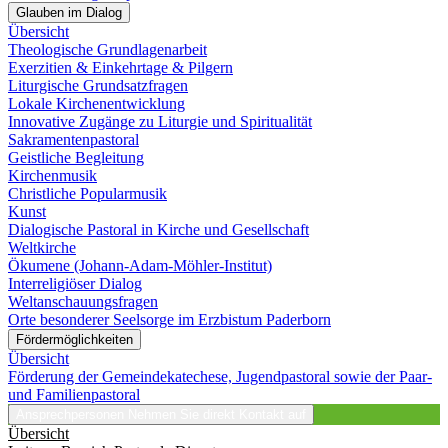
Glauben im Dialog
Übersicht
Theologische Grundlagenarbeit
Exerzitien & Einkehrtage & Pilgern
Liturgische Grundsatzfragen
Lokale Kirchenentwicklung
Innovative Zugänge zu Liturgie und Spiritualität
Sakramentenpastoral
Geistliche Begleitung
Kirchenmusik
Christliche Popularmusik
Kunst
Dialogische Pastoral in Kirche und Gesellschaft
Weltkirche
Ökumene (Johann-Adam-Möhler-Institut)
Interreligiöser Dialog
Weltanschauungsfragen
Orte besonderer Seelsorge im Erzbistum Paderborn
Fördermöglichkeiten
Übersicht
Förderung der Gemeindekatechese, Jugendpastoral sowie der Paar-
und Familienpastoral
Ansprechpersonen
Nehmen Sie direkt Kontakt auf
Übersicht