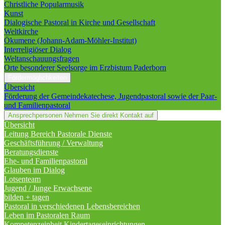
Christliche Popularmusik
Kunst
Dialogische Pastoral in Kirche und Gesellschaft
Weltkirche
Ökumene (Johann-Adam-Möhler-Institut)
Interreligiöser Dialog
Weltanschauungsfragen
Orte besonderer Seelsorge im Erzbistum Paderborn
Fördermöglichkeiten
Übersicht
Förderung der Gemeindekatechese, Jugendpastoral sowie der Paar-
und Familienpastoral
Ansprechpersonen
Nehmen Sie direkt Kontakt auf
Übersicht
Leitung Bereich Pastorale Dienste
Geschäftsführung / Verwaltung
Beratungsdienste
Ehe- und Familienpastoral
Glauben im Dialog
Lotsenteam
Jugend / Junge Erwachsene
bilden + tagen
Pastoral in verschiedenen Lebensbereichen
Leben im Pastoralen Raum
Kompetenzeinheit Kindertageseinrichtungen