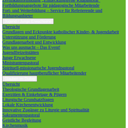
Zertifikatsfortbildung „Entdeckungsreise Kitapastoral“
Fortbildungsangebote für pädagogische Mitarbeitende
Fort- und Weiterbildung – Service für Referierende und
Bildungsanbieter
Jugend / Junge Erwachsene
Übersicht
Grundlagen und Eckpunkte katholischer Kinder- & Jugendarbeit
Unterstützung und Förderung
Grundlagenarbeit und Entwicklung
Was uns ausmacht – Das Event!
Jugendfreizeitstätten
Junge Erwachsene
Ministrantenpastoral
Spirituell-missionarische Jugendpastoral
Qualifizierung hauptberuflicher Mitarbeitender
Glauben im Dialog
Übersicht
Theologische Grundlagenarbeit
Exerzitien & Einkehrtage & Pilgern
Liturgische Grundsatzfragen
Lokale Kirchenentwicklung
Innovative Zugänge zu Liturgie und Spiritualität
Sakramentenpastoral
Geistliche Begleitung
Kirchenmusik