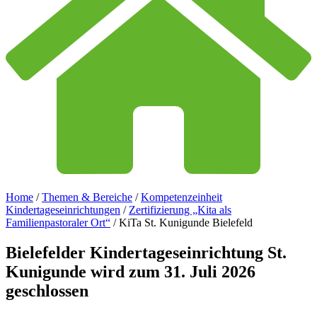
Home
/
Themen & Bereiche
/
Kompetenzeinheit
Kindertageseinrichtungen
/
Zertifizierung „Kita als
Familienpastoraler Ort“
/
KiTa St. Kunigunde Bielefeld
Bielefelder
Kindertageseinrichtung
St.
Kunigunde
wird
zum
31.
Juli
2026
geschlossen