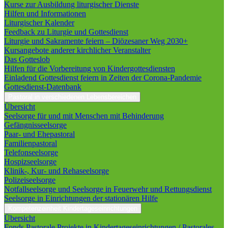
Kurse zur Ausbildung liturgischer Dienste
Hilfen und Informationen
Liturgischer Kalender
Feedback zu Liturgie und Gottesdienst
Liturgie und Sakramente feiern – Diözesaner Weg 2030+
Kursangebote anderer kirchlicher Veranstalter
Das Gotteslob
Hilfen für die Vorbereitung von Kindergottesdiensten
Einladend Gottesdienst feiern in Zeiten der Corona-Pandemie
Gottesdienst-Datenbank
Pastoral in verschiedenen Lebensbereichen
Übersicht
Seelsorge für und mit Menschen mit Behinderung
Gefängnisseelsorge
Paar- und Ehepastoral
Familienpastoral
Telefonseelsorge
Hospizseelsorge
Klinik-, Kur- und Rehaseelsorge
Polizeiseelsorge
Notfallseelsorge und Seelsorge in Feuerwehr und Rettungsdienst
Seelsorge in Einrichtungen der stationären Hilfe
Kompetenzeinheit Kindertageseinrichtungen
Übersicht
Fonds Pastorale Projekte in Kindertageseinrichtungen / Pastorales