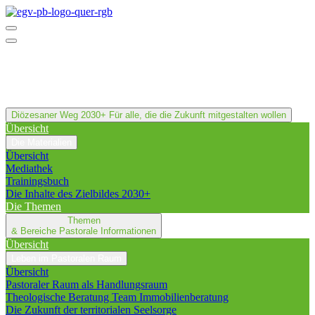
Diözesaner Weg 2030+
Für alle, die die Zukunft mitgestalten wollen
Übersicht
Die Materialien
Übersicht
Mediathek
Trainingsbuch
Die Inhalte des Zielbildes 2030+
Die Themen
Themen
& Bereiche
Pastorale Informationen
Übersicht
Leben im Pastoralen Raum
Übersicht
Pastoraler Raum als Handlungsraum
Theologische Beratung Team Immobilienberatung
Die Zukunft der territorialen Seelsorge