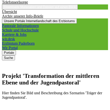
Telefonseelsorge
Downloads
Materialien und Dateien auf einen Blick
Übersicht
Archiv unserer Info-Briefe
Unsere Portale
Internetlandschaft des Erzbistums
Pastorale Informationen
Schule und Hochschule
Karriere & Jobs
wir.desk
Erzbistum Paderborn
Wir Portal
Portale
Suche
Projekt
'Transformation
der
mittleren
Ebene
und
der
Jugendpastoral'
Hier finden Sie Bild und Beschreibung des Szenarios 'Träger der
Jugendpastoral'.