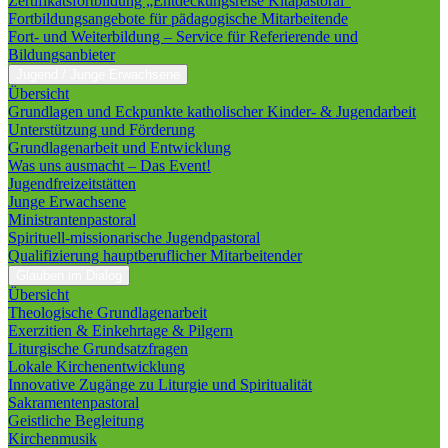
Zertifikatsfortbildung „Entdeckungsreise Kitapastoral“
Fortbildungsangebote für pädagogische Mitarbeitende
Fort- und Weiterbildung – Service für Referierende und
Bildungsanbieter
Jugend / Junge Erwachsene
Übersicht
Grundlagen und Eckpunkte katholischer Kinder- & Jugendarbeit
Unterstützung und Förderung
Grundlagenarbeit und Entwicklung
Was uns ausmacht – Das Event!
Jugendfreizeitstätten
Junge Erwachsene
Ministrantenpastoral
Spirituell-missionarische Jugendpastoral
Qualifizierung hauptberuflicher Mitarbeitender
Glauben im Dialog
Übersicht
Theologische Grundlagenarbeit
Exerzitien & Einkehrtage & Pilgern
Liturgische Grundsatzfragen
Lokale Kirchenentwicklung
Innovative Zugänge zu Liturgie und Spiritualität
Sakramentenpastoral
Geistliche Begleitung
Kirchenmusik