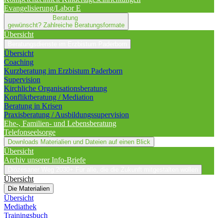
Evangelisierung/Labor E
Beratung
gewünscht?
Zahlreiche Beratungsformate
Übersicht
Beratungsdienste im Erzbistum Paderborn
Übersicht
Coaching
Kurzberatung im Erzbistum Paderborn
Supervision
Kirchliche Organisationsberatung
Konfliktberatung / Mediation
Beratung in Krisen
Praxisberatung / Ausbildungssupervision
Ehe-, Familien- und Lebensberatung
Telefonseelsorge
Downloads
Materialien und Dateien auf einen Blick
Übersicht
Archiv unserer Info-Briefe
Diözesaner Weg 2030+
Für alle, die die Zukunft mitgestalten wollen
Übersicht
Die Materialien
Übersicht
Mediathek
Trainingsbuch