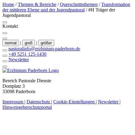
Home
/
Themen & Bereiche
/
Querschnittsthemen
/
Transformation
der mittleren Ebene und der Jugendpastoral
/
#H Träger der
Jugendpastoral
Kontakt
|
|
normal
groß
größer
pastoralinfo@erzbistum-paderborn.de
+49 5251 125-1430
Newsletter
Bereich Pastorale Dienste
Domplatz 3
33098 Paderborn
Impressum
|
Datenschutz
|
Cookie-Einstellungen
|
Newsletter
|
Hinweisgeberschutzportal