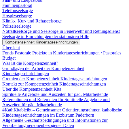
Paar- und Ehepastoral
Familienpastoral
Telefonseelsorge
Hospizseelsorge
Klinik-, Kur- und Rehaseelsorge
Polizeiseelsorge
Notfallseelsorge und Seelsorge in Feuerwehr und Rettungsdienst
Seelsorge in Einrichtungen der stationären Hilfe
Kompetenzeinheit Kindertageseinrichtungen
Übersicht
Fonds Pastorale Projekte in Kindertageseinrichtungen / Pastorales
Budget
Was ist die Kompetenzeinheit?
Grundlagen der Arbeit der Kompetenzeinheit
Kindertageseinrichtungen
Gremien der Kompetenzeinheit Kindertageseinrichtungen
Kontakt zur Kompetenzeinheit Kindertageseinrichtungen
Über die Kompetenzeinheit Kita
Spirituelle Angebote und Auszeiten für päd. Mitarbeitende
Referentinnen und Referenten für Spirituelle Angebote und
Auszeiten für päd. Mitarbeitende
#KathKitableibt – Gemeinsamer Orientierungsrahmen katholische
Kindertageseinrichtungen im Erzbistum Paderborn
Allgemeine Geschäftsbedingungen und Informationen zur
Verarbeitung personenbezogener Daten