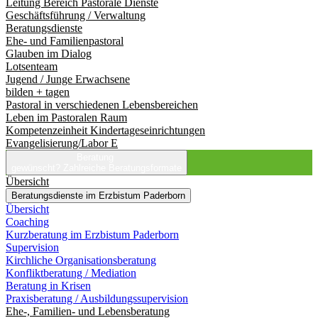
Leitung Bereich Pastorale Dienste
Geschäftsführung / Verwaltung
Beratungsdienste
Ehe- und Familienpastoral
Glauben im Dialog
Lotsenteam
Jugend / Junge Erwachsene
bilden + tagen
Pastoral in verschiedenen Lebensbereichen
Leben im Pastoralen Raum
Kompetenzeinheit Kindertageseinrichtungen
Evangelisierung/Labor E
Beratung
gewünscht?
Zahlreiche Beratungsformate
Übersicht
Beratungsdienste im Erzbistum Paderborn
Übersicht
Coaching
Kurzberatung im Erzbistum Paderborn
Supervision
Kirchliche Organisationsberatung
Konfliktberatung / Mediation
Beratung in Krisen
Praxisberatung / Ausbildungssupervision
Ehe-, Familien- und Lebensberatung