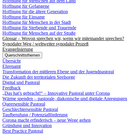
Hoffnung für Menschen auf dem Land
Hoffnung für Gefangene
Hoffnung für die ältere Generation
Hoffnung für Einsame
Hoffnung für Menschen in der Stadt
Hoffnung für Sterbende und Trauernde
Hoffnung für Menschen auf der Straße
Glossar – Wovon sprechen wir, wenn wir miteinander sprechen?
Synodaler Weg / weltweiter synodaler Prozeß
Evangelisierung
Querschnittsthemen
Übersicht
Ehrenamt
Transformation der mittleren Ebene und der Jugendpastoral
Die Zukunft der territorialen Seelsorge
Digital und Pastoral
Feedback
„Das hat’s gebracht!“ – Innovative Pastoral unter Corona
Wärme spenden – pastorale, diakonische und digitale Anregungen
Queersensible Pastoral
Geschlechtersensible Pastoral
Taufberufung / Potenzialförderung
Corona macht erfinderisch – neue Wege gehen
Gründung und Innovation
Best Practice Pastoral