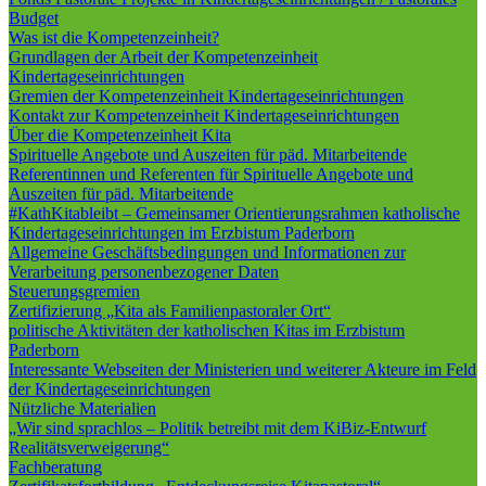
Budget
Was ist die Kompetenzeinheit?
Grundlagen der Arbeit der Kompetenzeinheit
Kindertageseinrichtungen
Gremien der Kompetenzeinheit Kindertageseinrichtungen
Kontakt zur Kompetenzeinheit Kindertageseinrichtungen
Über die Kompetenzeinheit Kita
Spirituelle Angebote und Auszeiten für päd. Mitarbeitende
Referentinnen und Referenten für Spirituelle Angebote und
Auszeiten für päd. Mitarbeitende
#KathKitableibt – Gemeinsamer Orientierungsrahmen katholische
Kindertageseinrichtungen im Erzbistum Paderborn
Allgemeine Geschäftsbedingungen und Informationen zur
Verarbeitung personenbezogener Daten
Steuerungsgremien
Zertifizierung „Kita als Familienpastoraler Ort“
politische Aktivitäten der katholischen Kitas im Erzbistum
Paderborn
Interessante Webseiten der Ministerien und weiterer Akteure im Feld
der Kindertageseinrichtungen
Nützliche Materialien
„Wir sind sprachlos – Politik betreibt mit dem KiBiz-Entwurf
Realitätsverweigerung“
Fachberatung