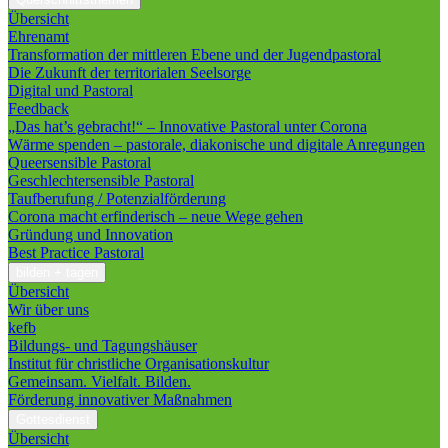
Übersicht
Ehrenamt
Transformation der mittleren Ebene und der Jugendpastoral
Die Zukunft der territorialen Seelsorge
Digital und Pastoral
Feedback
„Das hat’s gebracht!“ – Innovative Pastoral unter Corona
Wärme spenden – pastorale, diakonische und digitale Anregungen
Queersensible Pastoral
Geschlechtersensible Pastoral
Taufberufung / Potenzialförderung
Corona macht erfinderisch – neue Wege gehen
Gründung und Innovation
Best Practice Pastoral
bilden + tagen
Übersicht
Wir über uns
kefb
Bildungs- und Tagungshäuser
Institut für christliche Organisationskultur
Gemeinsam. Vielfalt. Bilden.
Förderung innovativer Maßnahmen
Gottesdienst
Übersicht