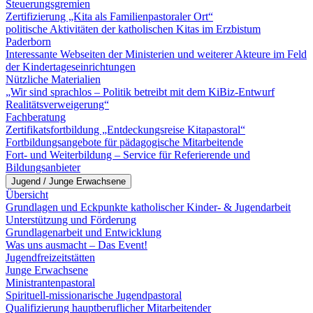
Steuerungsgremien
Zertifizierung „Kita als Familienpastoraler Ort“
politische Aktivitäten der katholischen Kitas im Erzbistum
Paderborn
Interessante Webseiten der Ministerien und weiterer Akteure im Feld
der Kindertageseinrichtungen
Nützliche Materialien
„Wir sind sprachlos – Politik betreibt mit dem KiBiz-Entwurf
Realitätsverweigerung“
Fachberatung
Zertifikatsfortbildung „Entdeckungsreise Kitapastoral“
Fortbildungsangebote für pädagogische Mitarbeitende
Fort- und Weiterbildung – Service für Referierende und
Bildungsanbieter
Jugend / Junge Erwachsene
Übersicht
Grundlagen und Eckpunkte katholischer Kinder- & Jugendarbeit
Unterstützung und Förderung
Grundlagenarbeit und Entwicklung
Was uns ausmacht – Das Event!
Jugendfreizeitstätten
Junge Erwachsene
Ministrantenpastoral
Spirituell-missionarische Jugendpastoral
Qualifizierung hauptberuflicher Mitarbeitender