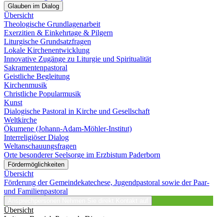
Glauben im Dialog
Übersicht
Theologische Grundlagenarbeit
Exerzitien & Einkehrtage & Pilgern
Liturgische Grundsatzfragen
Lokale Kirchenentwicklung
Innovative Zugänge zu Liturgie und Spiritualität
Sakramentenpastoral
Geistliche Begleitung
Kirchenmusik
Christliche Popularmusik
Kunst
Dialogische Pastoral in Kirche und Gesellschaft
Weltkirche
Ökumene (Johann-Adam-Möhler-Institut)
Interreligiöser Dialog
Weltanschauungsfragen
Orte besonderer Seelsorge im Erzbistum Paderborn
Fördermöglichkeiten
Übersicht
Förderung der Gemeindekatechese, Jugendpastoral sowie der Paar-
und Familienpastoral
Ansprechpersonen
Nehmen Sie direkt Kontakt auf
Übersicht