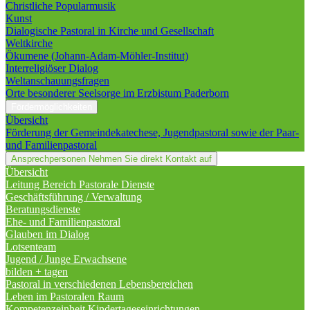
Christliche Popularmusik
Kunst
Dialogische Pastoral in Kirche und Gesellschaft
Weltkirche
Ökumene (Johann-Adam-Möhler-Institut)
Interreligiöser Dialog
Weltanschauungsfragen
Orte besonderer Seelsorge im Erzbistum Paderborn
Fördermöglichkeiten
Übersicht
Förderung der Gemeindekatechese, Jugendpastoral sowie der Paar-
und Familienpastoral
Ansprechpersonen
Nehmen Sie direkt Kontakt auf
Übersicht
Leitung Bereich Pastorale Dienste
Geschäftsführung / Verwaltung
Beratungsdienste
Ehe- und Familienpastoral
Glauben im Dialog
Lotsenteam
Jugend / Junge Erwachsene
bilden + tagen
Pastoral in verschiedenen Lebensbereichen
Leben im Pastoralen Raum
Kompetenzeinheit Kindertageseinrichtungen