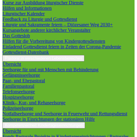
Kurse zur Ausbildung liturgischer Dienste
Hilfen und Informationen
Liturgischer Kalender
Feedback zu Liturgie und Gottesdienst
Liturgie und Sakramente feiern – Diözesaner Weg 2030+
Kursangebote anderer kirchlicher Veranstalter
Das Gotteslob
Hilfen für die Vorbereitung von Kindergottesdiensten
Einladend Gottesdienst feiern in Zeiten der Corona-Pandemie
Gottesdienst-Datenbank
Pastoral in verschiedenen Lebensbereichen
Übersicht
Seelsorge für und mit Menschen mit Behinderung
Gefängnisseelsorge
Paar- und Ehepastoral
Familienpastoral
Telefonseelsorge
Hospizseelsorge
Klinik-, Kur- und Rehaseelsorge
Polizeiseelsorge
Notfallseelsorge und Seelsorge in Feuerwehr und Rettungsdienst
Seelsorge in Einrichtungen der stationären Hilfe
Kompetenzeinheit Kindertageseinrichtungen
Übersicht
Fonds Pastorale Projekte in Kindertageseinrichtungen / Pastorales