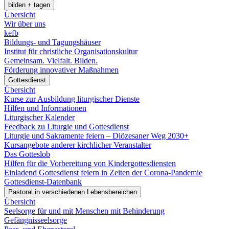
bilden + tagen
Übersicht
Wir über uns
kefb
Bildungs- und Tagungshäuser
Institut für christliche Organisationskultur
Gemeinsam. Vielfalt. Bilden.
Förderung innovativer Maßnahmen
Gottesdienst
Übersicht
Kurse zur Ausbildung liturgischer Dienste
Hilfen und Informationen
Liturgischer Kalender
Feedback zu Liturgie und Gottesdienst
Liturgie und Sakramente feiern – Diözesaner Weg 2030+
Kursangebote anderer kirchlicher Veranstalter
Das Gotteslob
Hilfen für die Vorbereitung von Kindergottesdiensten
Einladend Gottesdienst feiern in Zeiten der Corona-Pandemie
Gottesdienst-Datenbank
Pastoral in verschiedenen Lebensbereichen
Übersicht
Seelsorge für und mit Menschen mit Behinderung
Gefängnisseelsorge